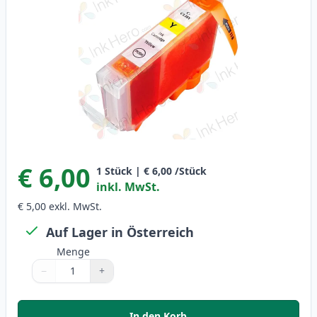
€ 6,00
1
Stück
|
€ 6,00
/Stück
inkl. MwSt.
€ 5,00
exkl. MwSt.
Auf Lager in Österreich
Menge
−
+
Menge
Verwenden Sie die Tasten, um anzupassen
Menge
:
1
In den Korb