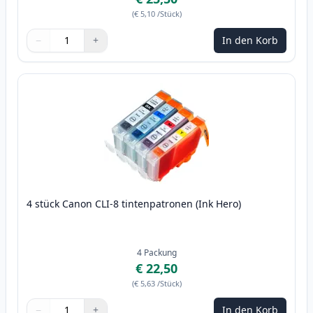
(
€ 5,10
/Stück
)
−
+
In den Korb
Menge
Verwenden Sie die Tasten, um anzupassen
Menge
:
1
4 stück Canon CLI-8 tintenpatronen (Ink Hero)
4
Packung
€ 22,50
(
€ 5,63
/Stück
)
−
+
In den Korb