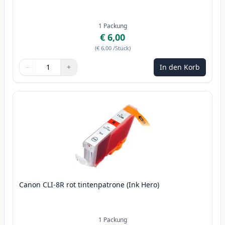
1
Packung
€ 6,00
(
€ 6,00
/Stück
)
−
+
In den Korb
Menge
Verwenden Sie die Tasten, um anzupassen
Menge
:
1
Canon CLI-8R rot tintenpatrone (Ink Hero)
1
Packung