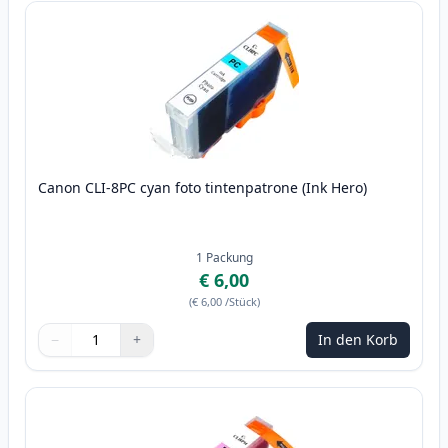
Canon CLI-8PC cyan foto tintenpatrone (Ink Hero)
1
Packung
€ 6,00
(
€ 6,00
/Stück
)
−
+
In den Korb
Menge
Verwenden Sie die Tasten, um anzupassen
Menge
:
1