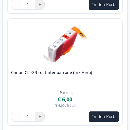
−
+
In den Korb
Menge
Verwenden Sie die Tasten, um anzupassen
Menge
:
1
Canon CLI-8R rot tintenpatrone (Ink Hero)
1
Packung
€ 6,00
(
€ 6,00
/Stück
)
−
+
In den Korb
Menge
Verwenden Sie die Tasten, um anzupassen
Menge
:
1