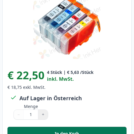
€ 22,50
4
Stück
|
€ 5,63
/Stück
inkl. MwSt.
€ 18,75
exkl. MwSt.
Auf Lager in Österreich
Menge
−
+
Menge
Verwenden Sie die Tasten, um anzupassen
Menge
:
1
In den Korb