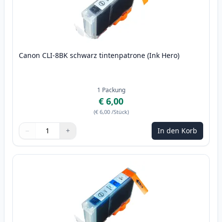
Canon CLI-8BK schwarz tintenpatrone (Ink Hero)
1
Packung
€ 6,00
(
€ 6,00
/Stück
)
−
+
In den Korb
Menge
Verwenden Sie die Tasten, um anzupassen
Menge
:
1