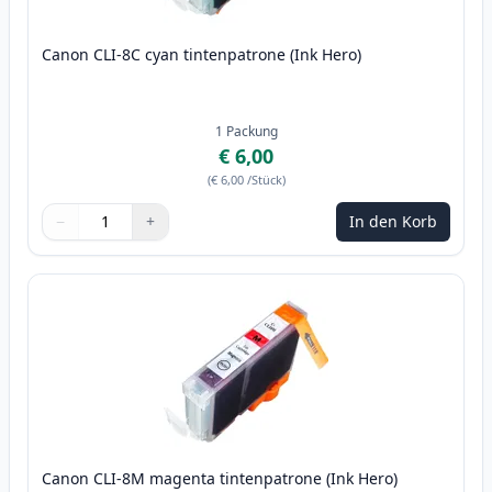
Canon CLI-8C cyan tintenpatrone (Ink Hero)
1
Packung
€ 6,00
(
€ 6,00
/Stück
)
−
+
In den Korb
Menge
Verwenden Sie die Tasten, um anzupassen
Menge
:
1
Canon CLI-8M magenta tintenpatrone (Ink Hero)