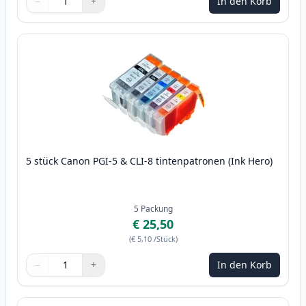
−
+
In den Korb
Menge
Verwenden Sie die Tasten, um anzupassen
Menge
:
1
5 stück Canon PGI-5 & CLI-8 tintenpatronen (Ink Hero)
5
Packung
€ 25,50
(
€ 5,10
/Stück
)
−
+
In den Korb
Menge
Verwenden Sie die Tasten, um anzupassen
Menge
:
1