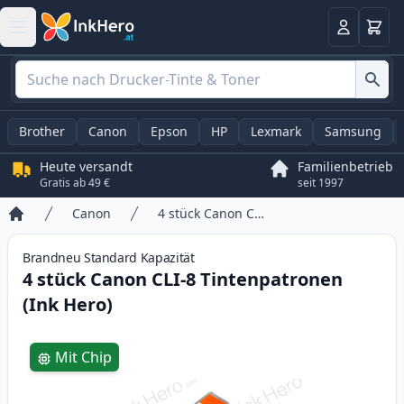
Warenk
Anmelden
Brother
Canon
Epson
HP
Lexmark
Samsung
Heute versandt
Familienbetrieb
Gratis ab 49 €
seit 1997
Canon
4 stück Canon CLI-8 Tintenpatronen (Ink Hero)
Startseite
Brandneu
Standard
Kapazität
4 stück Canon CLI-8 Tintenpatronen
(Ink Hero)
Product information
Mit Chip