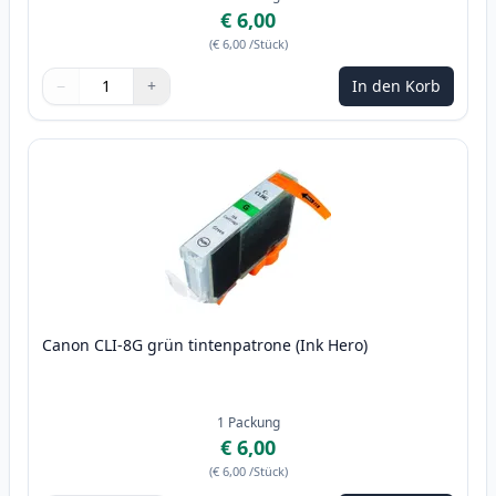
€ 6,00
(
€ 6,00
/Stück
)
−
+
In den Korb
Menge
Verwenden Sie die Tasten, um anzupassen
Menge
:
1
Canon CLI-8G grün tintenpatrone (Ink Hero)
1
Packung
€ 6,00
(
€ 6,00
/Stück
)