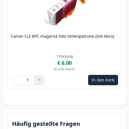
Canon CLI-8PC magenta foto tintenpatrone (Ink Hero)
1
Packung
€ 6,00
(
€ 6,00
/Stück
)
−
+
In den Korb
Menge
Verwenden Sie die Tasten, um anzupassen
Menge
:
1
Häufig gestellte Fragen