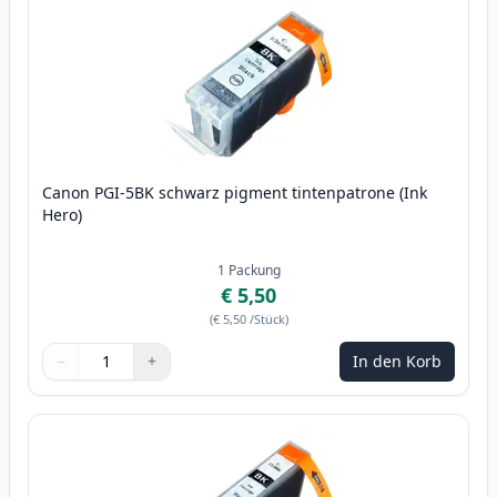
Canon PGI-5BK schwarz pigment tintenpatrone (Ink
Hero)
1
Packung
€ 5,50
(
€ 5,50
/Stück
)
−
+
In den Korb
Menge
Verwenden Sie die Tasten, um anzupassen
Menge
:
1