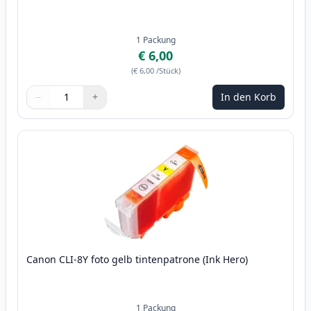
1
Packung
€ 6,00
(
€ 6,00
/Stück
)
−
+
In den Korb
Menge
Verwenden Sie die Tasten, um anzupassen
Menge
:
1
Canon CLI-8Y foto gelb tintenpatrone (Ink Hero)
1
Packung