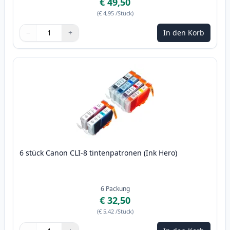
€ 49,50
(
€ 4,95
/Stück
)
−
+
In den Korb
Menge
Verwenden Sie die Tasten, um anzupassen
Menge
:
1
6 stück Canon CLI-8 tintenpatronen (Ink Hero)
6
Packung
€ 32,50
(
€ 5,42
/Stück
)