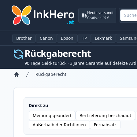
Heute versandt
Gratis ab 49 €
Brother
Canon
Epson
HP
Lexmark
Samsun
Rückgaberecht
90 Tage Geld-zurück · 3 Jahre Garantie auf defekte Arti
Rückgaberecht
Startseite
Direkt zu
Meinung geändert
Bei Lieferung beschädigt
Außerhalb der Richtlinien
Fernabsatz