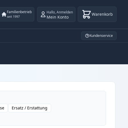
Familienbetrieb
Hallo
,
Anmelden
Warenkorb
Mein Konto
seit 1997
Kundenservice
sse
Ersatz / Erstattung