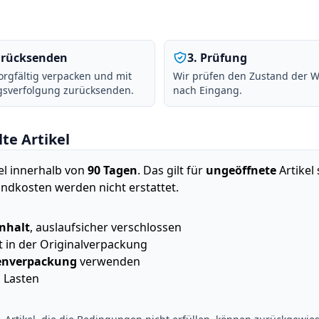
rücksenden
3
.
Prüfung
sorgfältig verpacken und mit
Wir prüfen den Zustand der 
sverfolgung zurücksenden.
nach Eingang.
te Artikel
kel innerhalb von
90 Tagen
. Das gilt für
ungeöffnete
Artikel
andkosten werden nicht erstattet.
nhalt
, auslaufsicher verschlossen
 in der Originalverpackung
ßenverpackung
verwenden
 Lasten
n