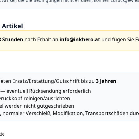
Artikel, die die Bedingungen nicht erfüllen, können zurückgewie
Artikel
8 Stunden
nach Erhalt an
info@inkhero.at
und fügen Sie F
ten Ersatz/Erstattung/Gutschrift bis zu
3 Jahren
.
 — eventuell Rücksendung erforderlich
 Druckkopf reinigen/ausrichten
kel werden nicht gutgeschrieben
, normaler Verschleiß, Modifikation, Transportschäden d
kte