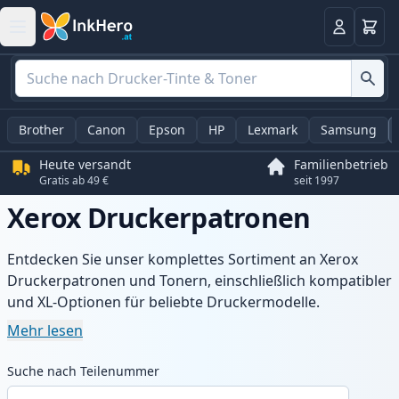
Warenk
Anmelden
Brother
Canon
Epson
HP
Lexmark
Samsung
Heute versandt
Familienbetrieb
Gratis ab 49 €
seit 1997
Xerox Druckerpatronen
Entdecken Sie unser komplettes Sortiment an Xerox
Druckerpatronen und Tonern, einschließlich kompatibler
und XL-Optionen für beliebte Druckermodelle.
Profitieren Sie von gleichbleibender Druckqualität,
Mehr lesen
wettbewerbsfähigen Preisen und schnellem Versand aus
lokalem Lager in Österreich.
Suche nach Teilenummer