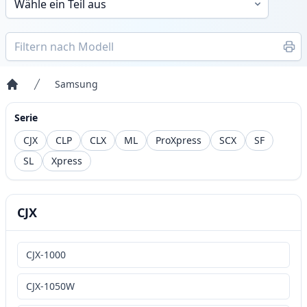
Samsung
Startseite
Serie
CJX
CLP
CLX
ML
ProXpress
SCX
SF
SL
Xpress
CJX
CJX-1000
CJX-1050W