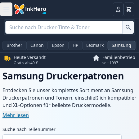
Warenk
Anmelden
Brother
Canon
Epson
HP
Lexmark
Samsung
Heute versandt
Familienbetrieb
Gratis ab 49 €
seit 1997
Samsung Druckerpatronen
Entdecken Sie unser komplettes Sortiment an Samsung
Druckerpatronen und Tonern, einschließlich kompatibler
und XL-Optionen für beliebte Druckermodelle.
Profitieren Sie von gleichbleibender Druckqualität,
Mehr lesen
wettbewerbsfähigen Preisen und schnellem Versand aus
lokalem Lager in Österreich.
Suche nach Teilenummer