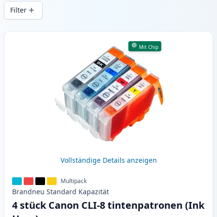
Druckqualität und schnellem Versand aus
Filter
lokalem Lager in .
Produkte
Mit Chip
Vollständige Details anzeigen
Multipack
Brandneu
Standard
Kapazität
4 stück Canon CLI-8 tintenpatronen (Ink