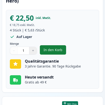
Hero)
€ 22,50
inkl. MwSt.
€ 18,75
exkl. MwSt.
4
Stück
|
€ 5,63
/Stück
Auf Lager
Menge
In den Korb
−
+
,
4 stück Canon CLI-8 tintenpatro
Menge
Verwenden Sie die Tasten, um anzupassen
Menge
:
1
Qualitätsgarantie
3 Jahre Garantie. 90 Tage Rückgabe
Heute versandt
Gratis ab 49 €
Mit Chip