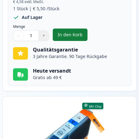
€ 4,58
exkl. MwSt.
1
Stück
|
€ 5,50
/Stück
Auf Lager
Menge
In den Korb
−
+
,
Canon PGI-5BK schwarz pigment 
Menge
Verwenden Sie die Tasten, um anzupassen
Menge
:
1
Qualitätsgarantie
3 Jahre Garantie. 90 Tage Rückgabe
Heute versandt
Gratis ab 49 €
Mit Chip