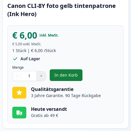
Canon CLI-8Y foto gelb tintenpatrone
(Ink Hero)
€ 6,00
inkl. MwSt.
€ 5,00
exkl. MwSt.
1
Stück
|
€ 6,00
/Stück
Auf Lager
Menge
In den Korb
−
+
,
Canon CLI-8Y foto gelb tintenpa
Menge
Verwenden Sie die Tasten, um anzupassen
Menge
:
1
Qualitätsgarantie
3 Jahre Garantie. 90 Tage Rückgabe
Heute versandt
Gratis ab 49 €