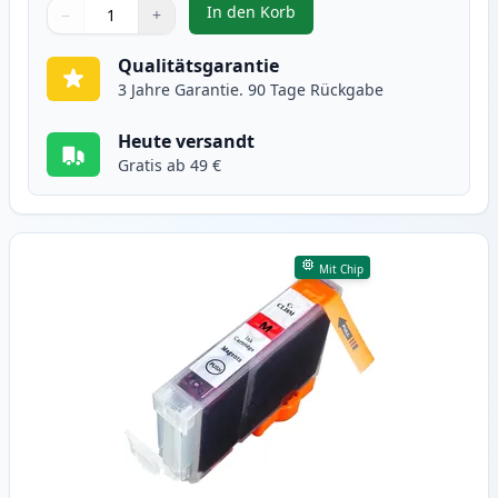
In den Korb
−
+
,
Canon CLI-8C cyan tintenpatrone
Menge
Verwenden Sie die Tasten, um anzupassen
Menge
:
1
Qualitätsgarantie
3 Jahre Garantie. 90 Tage Rückgabe
Heute versandt
Gratis ab 49 €
Mit Chip