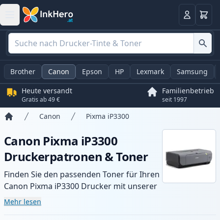
Warenk
Anmelden
Brother
Canon
Epson
HP
Lexmark
Samsung
Heute versandt
Familienbetrieb
Gratis ab 49 €
seit 1997
Canon
Pixma iP3300
Startseite
Canon Pixma iP3300
Druckerpatronen & Toner
Finden Sie den passenden Toner für Ihren
Canon Pixma iP3300 Drucker mit unserer
Auswahl an kompatiblen und XL-Patronen.
Mehr lesen
Profitieren Sie von gleichbleibender