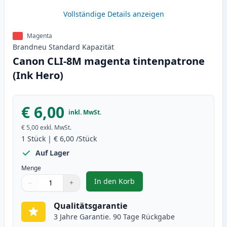
Vollständige Details anzeigen
Magenta
Brandneu
Standard
Kapazität
Canon CLI-8M magenta tintenpatrone
(Ink Hero)
€ 6,00
inkl. MwSt.
€ 5,00
exkl. MwSt.
1
Stück
|
€ 6,00
/Stück
Auf Lager
Menge
In den Korb
−
+
,
Canon CLI-8M magenta tintenpa
Menge
Verwenden Sie die Tasten, um anzupassen
Menge
:
1
Qualitätsgarantie
3 Jahre Garantie. 90 Tage Rückgabe