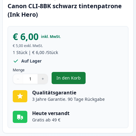
Canon CLI-8BK schwarz tintenpatrone
(Ink Hero)
€ 6,00
inkl. MwSt.
€ 5,00
exkl. MwSt.
1
Stück
|
€ 6,00
/Stück
Auf Lager
Menge
In den Korb
−
+
,
Canon CLI-8BK schwarz tintenpa
Menge
Verwenden Sie die Tasten, um anzupassen
Menge
:
1
Qualitätsgarantie
3 Jahre Garantie. 90 Tage Rückgabe
Heute versandt
Gratis ab 49 €