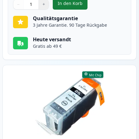
In den Korb
−
+
,
4 stück Canon CLI-8 tintenpatro
Menge
Verwenden Sie die Tasten, um anzupassen
Menge
:
1
Qualitätsgarantie
3 Jahre Garantie. 90 Tage Rückgabe
Heute versandt
Gratis ab 49 €
Mit Chip