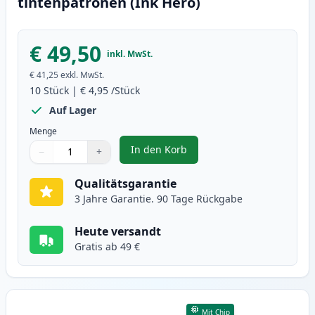
tintenpatronen (Ink Hero)
€ 49,50
inkl. MwSt.
€ 41,25
exkl. MwSt.
10
Stück
|
€ 4,95
/Stück
Auf Lager
Menge
In den Korb
−
+
,
10 stück Canon PGI-5 & CLI-8 ti
Menge
Verwenden Sie die Tasten, um anzupassen
Menge
:
1
Qualitätsgarantie
3 Jahre Garantie. 90 Tage Rückgabe
Heute versandt
Gratis ab 49 €
Mit Chip