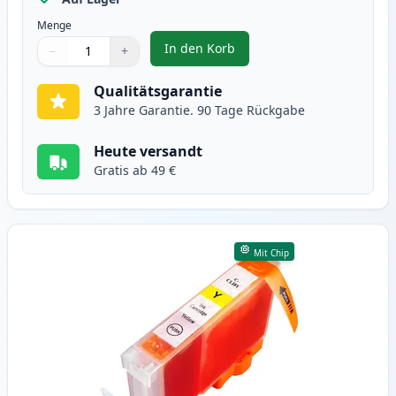
Menge
In den Korb
−
+
,
Canon CLI-8M magenta tintenpa
Menge
Verwenden Sie die Tasten, um anzupassen
Menge
:
1
Qualitätsgarantie
3 Jahre Garantie. 90 Tage Rückgabe
Heute versandt
Gratis ab 49 €
Mit Chip