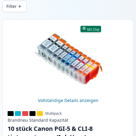
Druckqualität und schnellem Versand aus
Filter
lokalem Lager in .
Produkte
Mit Chip
Vollständige Details anzeigen
Multipack
Brandneu
Standard
Kapazität
10 stück Canon PGI-5 & CLI-8