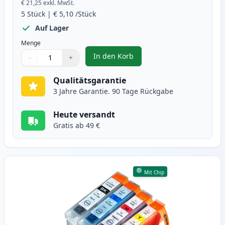
€ 21,25
exkl. MwSt.
5
Stück
|
€ 5,10
/Stück
Auf Lager
Menge
In den Korb
−
+
,
5 stück Canon PGI-5 & CLI-8 tin
Menge
Verwenden Sie die Tasten, um anzupassen
Menge
:
1
Qualitätsgarantie
3 Jahre Garantie. 90 Tage Rückgabe
Heute versandt
Gratis ab 49 €
Mit Chip