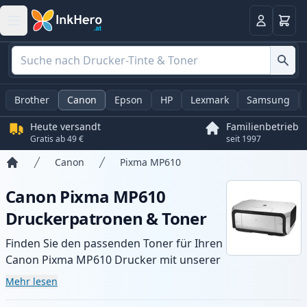
Warenk
Anmelden
Brother
Canon
Epson
HP
Lexmark
Samsung
Heute versandt
Familienbetrieb
Gratis ab 49 €
seit 1997
Canon
Pixma MP610
Startseite
Canon Pixma MP610
Druckerpatronen & Toner
Finden Sie den passenden Toner für Ihren
Canon Pixma MP610 Drucker mit unserer
Auswahl an kompatiblen und XL-Patronen.
Mehr lesen
Profitieren Sie von gleichbleibender