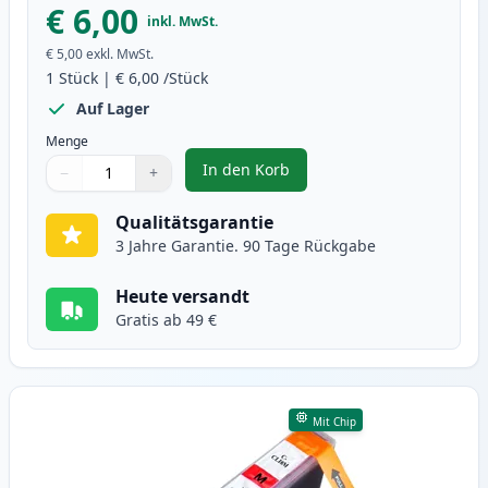
€ 6,00
inkl. MwSt.
€ 5,00
exkl. MwSt.
1
Stück
|
€ 6,00
/Stück
Auf Lager
Menge
In den Korb
−
+
,
Canon CLI-8C cyan tintenpatrone
Menge
Verwenden Sie die Tasten, um anzupassen
Menge
:
1
Qualitätsgarantie
3 Jahre Garantie. 90 Tage Rückgabe
Heute versandt
Gratis ab 49 €
Mit Chip