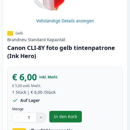
Vollständige Details anzeigen
Gelb
Brandneu
Standard
Kapazität
Canon CLI-8Y foto gelb tintenpatrone
(Ink Hero)
€ 6,00
inkl. MwSt.
€ 5,00
exkl. MwSt.
1
Stück
|
€ 6,00
/Stück
Auf Lager
Menge
In den Korb
−
+
,
Canon CLI-8Y foto gelb tintenpa
Menge
Verwenden Sie die Tasten, um anzupassen
Menge
:
1