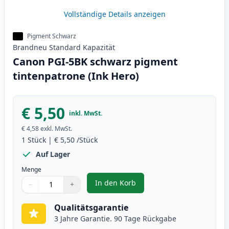
Vollständige Details anzeigen
Pigment Schwarz
Brandneu
Standard
Kapazität
Canon PGI-5BK schwarz pigment
tintenpatrone (Ink Hero)
€ 5,50
inkl. MwSt.
€ 4,58
exkl. MwSt.
1
Stück
|
€ 5,50
/Stück
Auf Lager
Menge
In den Korb
−
+
,
Canon PGI-5BK schwarz pigment 
Menge
Verwenden Sie die Tasten, um anzupassen
Menge
:
1
Qualitätsgarantie
3 Jahre Garantie. 90 Tage Rückgabe