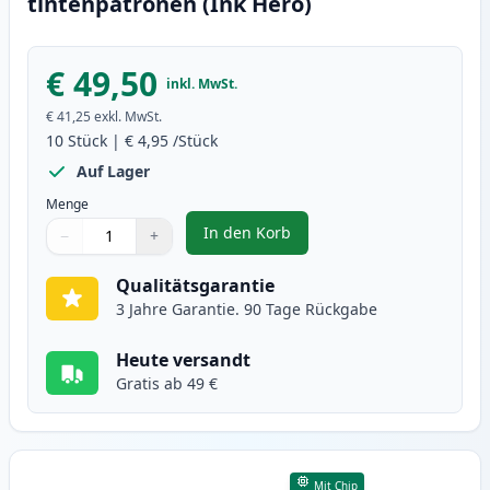
tintenpatronen (Ink Hero)
€ 49,50
inkl. MwSt.
€ 41,25
exkl. MwSt.
10
Stück
|
€ 4,95
/Stück
Auf Lager
Menge
In den Korb
−
+
,
10 stück Canon PGI-5 & CLI-8 ti
Menge
Verwenden Sie die Tasten, um anzupassen
Menge
:
1
Qualitätsgarantie
3 Jahre Garantie. 90 Tage Rückgabe
Heute versandt
Gratis ab 49 €
Mit Chip