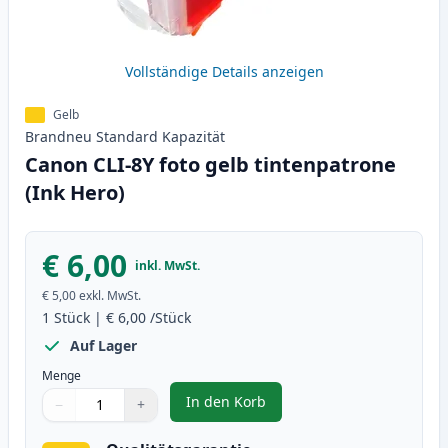
Vollständige Details anzeigen
Gelb
Brandneu
Standard
Kapazität
Canon CLI-8Y foto gelb tintenpatrone
(Ink Hero)
€ 6,00
inkl. MwSt.
€ 5,00
exkl. MwSt.
1
Stück
|
€ 6,00
/Stück
Auf Lager
Menge
In den Korb
−
+
,
Canon CLI-8Y foto gelb tintenpa
Menge
Verwenden Sie die Tasten, um anzupassen
Menge
:
1