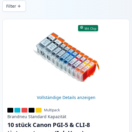
Druckqualität und schnellem Versand aus
Filter
lokalem Lager in .
Produkte
Mit Chip
Vollständige Details anzeigen
Multipack
Brandneu
Standard
Kapazität
10 stück Canon PGI-5 & CLI-8