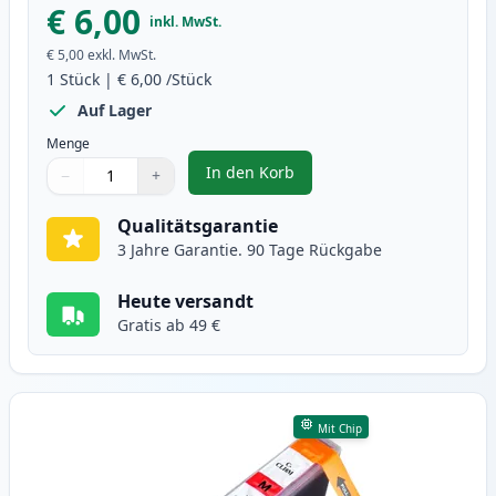
€ 6,00
inkl. MwSt.
€ 5,00
exkl. MwSt.
1
Stück
|
€ 6,00
/Stück
Auf Lager
Menge
In den Korb
−
+
,
Canon CLI-8C cyan tintenpatrone
Menge
Verwenden Sie die Tasten, um anzupassen
Menge
:
1
Qualitätsgarantie
3 Jahre Garantie. 90 Tage Rückgabe
Heute versandt
Gratis ab 49 €
Mit Chip