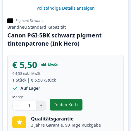
Vollständige Details anzeigen
Pigment Schwarz
Brandneu
Standard
Kapazität
Canon PGI-5BK schwarz pigment
tintenpatrone (Ink Hero)
€ 5,50
inkl. MwSt.
€ 4,58
exkl. MwSt.
1
Stück
|
€ 5,50
/Stück
Auf Lager
Menge
In den Korb
−
+
,
Canon PGI-5BK schwarz pigment 
Menge
Verwenden Sie die Tasten, um anzupassen
Menge
:
1
Qualitätsgarantie
3 Jahre Garantie. 90 Tage Rückgabe