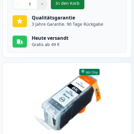
In den Korb
−
+
,
4 stück Canon CLI-8 tintenpatro
Menge
Verwenden Sie die Tasten, um anzupassen
Menge
:
1
Qualitätsgarantie
3 Jahre Garantie. 90 Tage Rückgabe
Heute versandt
Gratis ab 49 €
Mit Chip