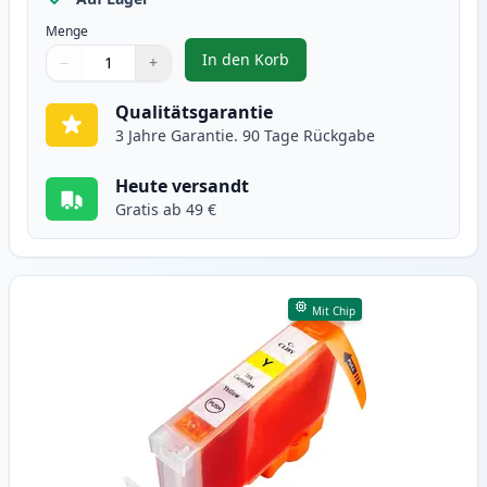
Menge
In den Korb
−
+
,
Canon CLI-8M magenta tintenpa
Menge
Verwenden Sie die Tasten, um anzupassen
Menge
:
1
Qualitätsgarantie
3 Jahre Garantie. 90 Tage Rückgabe
Heute versandt
Gratis ab 49 €
Mit Chip