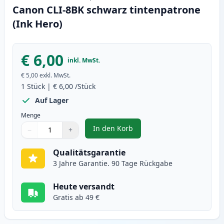
Canon CLI-8BK schwarz tintenpatrone
(Ink Hero)
€ 6,00
inkl. MwSt.
€ 5,00
exkl. MwSt.
1
Stück
|
€ 6,00
/Stück
Auf Lager
Menge
In den Korb
−
+
,
Canon CLI-8BK schwarz tintenpa
Menge
Verwenden Sie die Tasten, um anzupassen
Menge
:
1
Qualitätsgarantie
3 Jahre Garantie. 90 Tage Rückgabe
Heute versandt
Gratis ab 49 €