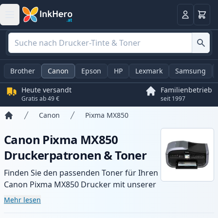
Warenk
Anmelden
Brother
Canon
Epson
HP
Lexmark
Samsung
Heute versandt
Familienbetrieb
Gratis ab 49 €
seit 1997
Canon
Pixma MX850
Startseite
Canon Pixma MX850
Druckerpatronen & Toner
Finden Sie den passenden Toner für Ihren
Canon Pixma MX850 Drucker mit unserer
Auswahl an kompatiblen und XL-Patronen.
Mehr lesen
Profitieren Sie von gleichbleibender