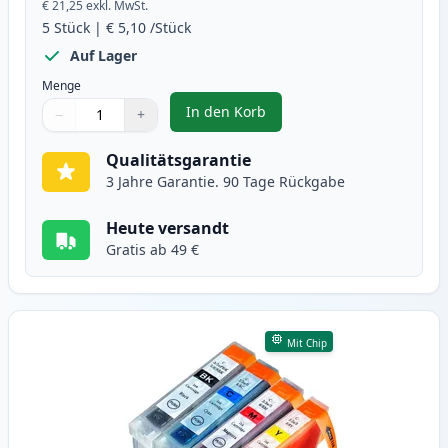
€ 21,25
exkl. MwSt.
5
Stück
|
€ 5,10
/Stück
Auf Lager
Menge
In den Korb
−
+
,
5 stück Canon PGI-5 & CLI-8 tin
Menge
Verwenden Sie die Tasten, um anzupassen
Menge
:
1
Qualitätsgarantie
3 Jahre Garantie. 90 Tage Rückgabe
Heute versandt
Gratis ab 49 €
Mit Chip