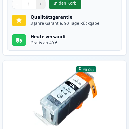
In den Korb
−
+
,
4 stück Canon CLI-8 tintenpatro
Menge
Verwenden Sie die Tasten, um anzupassen
Menge
:
1
Qualitätsgarantie
3 Jahre Garantie. 90 Tage Rückgabe
Heute versandt
Gratis ab 49 €
Mit Chip