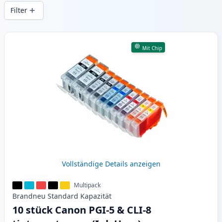
gleichbleibender Druckqualität und
Filter
schnellem Versand aus lokalem Lager in .
Produkte
Mit Chip
Vollständige Details anzeigen
Multipack
Brandneu
Standard
Kapazität
10 stück Canon PGI-5 & CLI-8