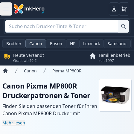
Warenk
Anmelden
Brother
Canon
Epson
HP
Lexmark
Samsung
Heute versandt
Familienbetrieb
Gratis ab 49 €
seit 1997
Canon
Pixma MP800R
Startseite
Canon Pixma MP800R
Druckerpatronen & Toner
Finden Sie den passenden Toner für Ihren
Canon Pixma MP800R Drucker mit
unserer Auswahl an kompatiblen und XL-
Mehr lesen
Patronen. Profitieren Sie von