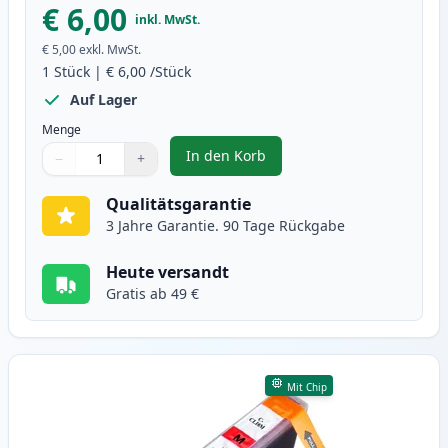
€ 6,00
inkl. MwSt.
€ 5,00
exkl. MwSt.
1
Stück
|
€ 6,00
/Stück
Auf Lager
Menge
In den Korb
−
+
,
Canon CLI-8C cyan tintenpatrone
Menge
Verwenden Sie die Tasten, um anzupassen
Menge
:
1
Qualitätsgarantie
3 Jahre Garantie. 90 Tage Rückgabe
Heute versandt
Gratis ab 49 €
Mit Chip