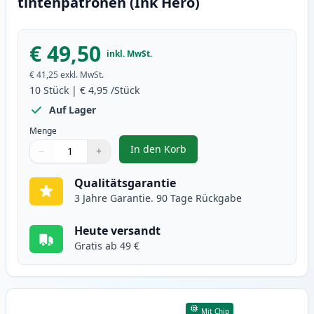
tintenpatronen (Ink Hero)
€ 49,50
inkl. MwSt.
€ 41,25
exkl. MwSt.
10
Stück
|
€ 4,95
/Stück
Auf Lager
Menge
In den Korb
−
+
,
10 stück Canon PGI-5 & CLI-8 ti
Menge
Verwenden Sie die Tasten, um anzupassen
Menge
:
1
Qualitätsgarantie
3 Jahre Garantie. 90 Tage Rückgabe
Heute versandt
Gratis ab 49 €
Mit Chip