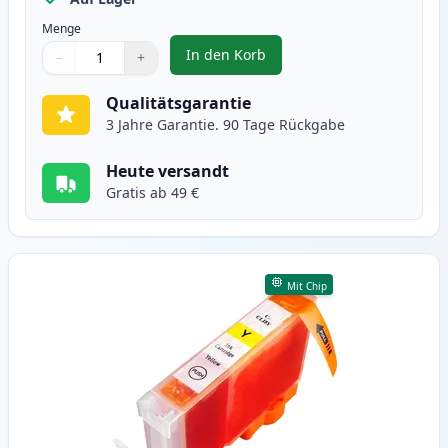
Menge
In den Korb
−
+
,
Canon CLI-8M magenta tintenpa
Menge
Verwenden Sie die Tasten, um anzupassen
Menge
:
1
Qualitätsgarantie
3 Jahre Garantie. 90 Tage Rückgabe
Heute versandt
Gratis ab 49 €
Mit Chip