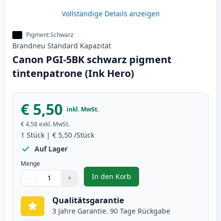
Vollständige Details anzeigen
Pigment Schwarz
Brandneu
Standard
Kapazität
Canon PGI-5BK schwarz pigment
tintenpatrone (Ink Hero)
€ 5,50
inkl. MwSt.
€ 4,58
exkl. MwSt.
1
Stück
|
€ 5,50
/Stück
Auf Lager
Menge
In den Korb
−
+
,
Canon PGI-5BK schwarz pigment 
Menge
Verwenden Sie die Tasten, um anzupassen
Menge
:
1
Qualitätsgarantie
3 Jahre Garantie. 90 Tage Rückgabe