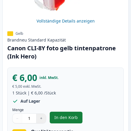
Vollständige Details anzeigen
Gelb
Brandneu
Standard
Kapazität
Canon CLI-8Y foto gelb tintenpatrone
(Ink Hero)
€ 6,00
inkl. MwSt.
€ 5,00
exkl. MwSt.
1
Stück
|
€ 6,00
/Stück
Auf Lager
Menge
In den Korb
−
+
,
Canon CLI-8Y foto gelb tintenpa
Menge
Verwenden Sie die Tasten, um anzupassen
Menge
:
1