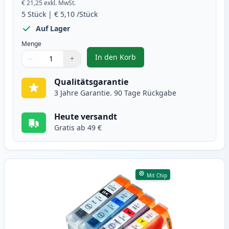
€ 21,25
exkl. MwSt.
5
Stück
|
€ 5,10
/Stück
Auf Lager
Menge
In den Korb
−
+
,
5 stück Canon PGI-5 & CLI-8 tin
Menge
Verwenden Sie die Tasten, um anzupassen
Menge
:
1
Qualitätsgarantie
3 Jahre Garantie. 90 Tage Rückgabe
Heute versandt
Gratis ab 49 €
Mit Chip