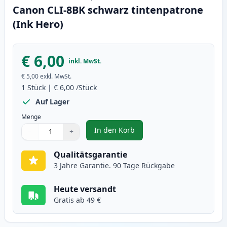
Canon CLI-8BK schwarz tintenpatrone
(Ink Hero)
€ 6,00
inkl. MwSt.
€ 5,00
exkl. MwSt.
1
Stück
|
€ 6,00
/Stück
Auf Lager
Menge
In den Korb
−
+
,
Canon CLI-8BK schwarz tintenpa
Menge
Verwenden Sie die Tasten, um anzupassen
Menge
:
1
Qualitätsgarantie
3 Jahre Garantie. 90 Tage Rückgabe
Heute versandt
Gratis ab 49 €