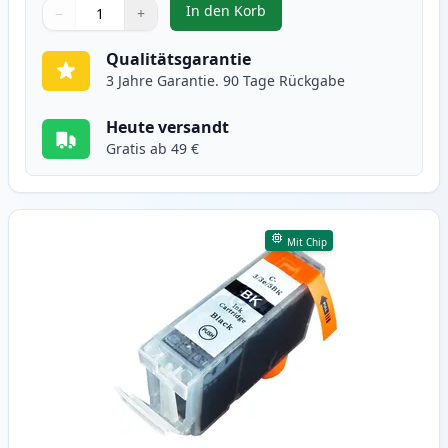
In den Korb
−
+
,
4 stück Canon CLI-8 tintenpatro
Menge
Verwenden Sie die Tasten, um anzupassen
Menge
:
1
Qualitätsgarantie
3 Jahre Garantie. 90 Tage Rückgabe
Heute versandt
Gratis ab 49 €
Mit Chip