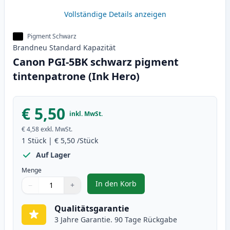
Vollständige Details anzeigen
Pigment Schwarz
Brandneu
Standard
Kapazität
Canon PGI-5BK schwarz pigment
tintenpatrone (Ink Hero)
€ 5,50
inkl. MwSt.
€ 4,58
exkl. MwSt.
1
Stück
|
€ 5,50
/Stück
Auf Lager
Menge
In den Korb
−
+
,
Canon PGI-5BK schwarz pigment 
Menge
Verwenden Sie die Tasten, um anzupassen
Menge
:
1
Qualitätsgarantie
3 Jahre Garantie. 90 Tage Rückgabe