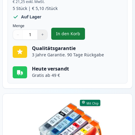
€ 21,25
exkl. MwSt.
5
Stück
|
€ 5,10
/Stück
Auf Lager
Menge
In den Korb
−
+
,
5 stück Canon PGI-5 & CLI-8 tin
Menge
Verwenden Sie die Tasten, um anzupassen
Menge
:
1
Qualitätsgarantie
3 Jahre Garantie. 90 Tage Rückgabe
Heute versandt
Gratis ab 49 €
Mit Chip