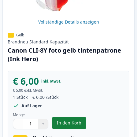
Vollständige Details anzeigen
Gelb
Brandneu
Standard
Kapazität
Canon CLI-8Y foto gelb tintenpatrone
(Ink Hero)
€ 6,00
inkl. MwSt.
€ 5,00
exkl. MwSt.
1
Stück
|
€ 6,00
/Stück
Auf Lager
Menge
In den Korb
−
+
,
Canon CLI-8Y foto gelb tintenpa
Menge
Verwenden Sie die Tasten, um anzupassen
Menge
:
1