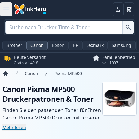
Warenk
Anmelden
Brother
Canon
Epson
HP
Lexmark
Samsung
Heute versandt
Familienbetrieb
Gratis ab 49 €
seit 1997
Canon
Pixma MP500
Startseite
Canon Pixma MP500
Druckerpatronen & Toner
Finden Sie den passenden Toner für Ihren
Canon Pixma MP500 Drucker mit unserer
Auswahl an kompatiblen und XL-Patronen.
Mehr lesen
Profitieren Sie von gleichbleibender