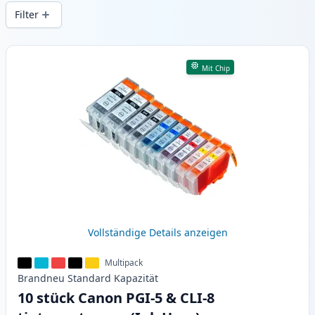
Druckqualität und schnellem Versand aus
Filter
lokalem Lager in .
Produkte
Mit Chip
Vollständige Details anzeigen
Multipack
Brandneu
Standard
Kapazität
10 stück Canon PGI-5 & CLI-8