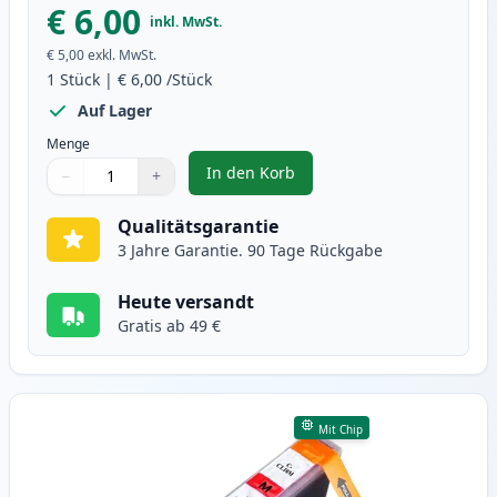
€ 6,00
inkl. MwSt.
€ 5,00
exkl. MwSt.
1
Stück
|
€ 6,00
/Stück
Auf Lager
Menge
In den Korb
−
+
,
Canon CLI-8C cyan tintenpatrone
Menge
Verwenden Sie die Tasten, um anzupassen
Menge
:
1
Qualitätsgarantie
3 Jahre Garantie. 90 Tage Rückgabe
Heute versandt
Gratis ab 49 €
Mit Chip