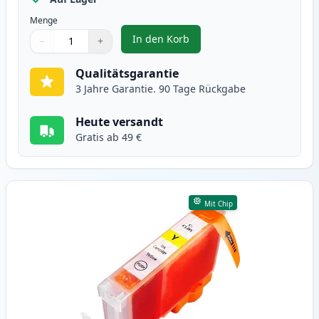
Menge
In den Korb
−
+
,
Canon CLI-8M magenta tintenpa
Menge
Verwenden Sie die Tasten, um anzupassen
Menge
:
1
Qualitätsgarantie
3 Jahre Garantie. 90 Tage Rückgabe
Heute versandt
Gratis ab 49 €
Mit Chip