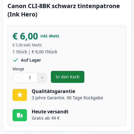
Canon CLI-8BK schwarz tintenpatrone
(Ink Hero)
€ 6,00
inkl. MwSt.
€ 5,00
exkl. MwSt.
1
Stück
|
€ 6,00
/Stück
Auf Lager
Menge
In den Korb
−
+
,
Canon CLI-8BK schwarz tintenpa
Menge
Verwenden Sie die Tasten, um anzupassen
Menge
:
1
Qualitätsgarantie
3 Jahre Garantie. 90 Tage Rückgabe
Heute versandt
Gratis ab 49 €