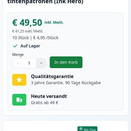
tintenpatronen (Ink Hero)
€ 49,50
inkl. MwSt.
€ 41,25
exkl. MwSt.
10
Stück
|
€ 4,95
/Stück
Auf Lager
Menge
In den Korb
−
+
,
10 stück Canon PGI-5 & CLI-8 ti
Menge
Verwenden Sie die Tasten, um anzupassen
Menge
:
1
Qualitätsgarantie
3 Jahre Garantie. 90 Tage Rückgabe
Heute versandt
Gratis ab 49 €
Mit Chip