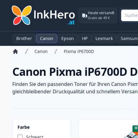
Heute versandt
Gratis ab 49 €
Brother
Canon
Epson
HP
Lexmark
Samsun
Canon
Pixma iP6700D
Startseite
Canon Pixma iP6700D D
Finden Sie den passenden Toner für Ihren Canon Pixm
gleichbleibender Druckqualität und schnellem Versand
Produkte
Farbe
Schwarz