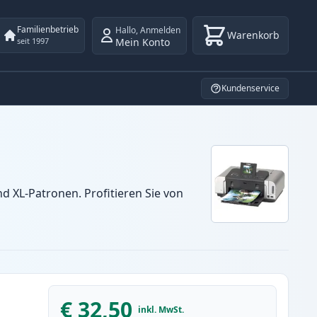
Familienbetrieb
Hallo
,
Anmelden
Warenkorb
Mein Konto
seit 1997
Kundenservice
 XL-Patronen. Profitieren Sie von
€ 32,50
inkl. MwSt.