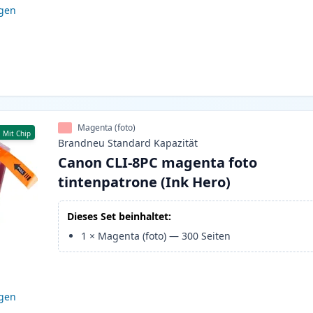
igen
Magenta (foto)
Mit Chip
Brandneu
Standard
Kapazität
Canon CLI-8PC magenta foto
tintenpatrone (Ink Hero)
Dieses Set beinhaltet:
1
×
Magenta (foto)
—
300
Seiten
igen