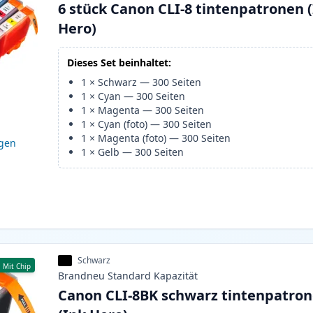
6 stück Canon CLI-8 tintenpatronen 
Hero)
Dieses Set beinhaltet:
1
×
Schwarz
—
300
Seiten
1
×
Cyan
—
300
Seiten
1
×
Magenta
—
300
Seiten
1
×
Cyan (foto)
—
300
Seiten
1
×
Magenta (foto)
—
300
Seiten
igen
1
×
Gelb
—
300
Seiten
Schwarz
Mit Chip
Brandneu
Standard
Kapazität
Canon CLI-8BK schwarz tintenpatro