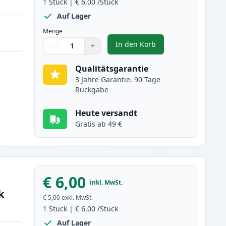
1
Stück
|
€ 6,00
/Stück
Auf Lager
Menge
In den Korb
−
+
,
Canon CLI-8BK schwarz ti
Menge
Verwenden Sie die Tasten, um anzupassen
Menge
:
1
Qualitätsgarantie
3 Jahre Garantie. 90 Tage
Rückgabe
Heute versandt
Gratis ab 49 €
€ 6,00
inkl. MwSt.
k
€ 5,00
exkl. MwSt.
1
Stück
|
€ 6,00
/Stück
Auf Lager