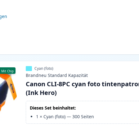
igen
Cyan (foto)
Mit Chip
Brandneu
Standard
Kapazität
Canon CLI-8PC cyan foto tintenpatr
(Ink Hero)
Dieses Set beinhaltet:
1
×
Cyan (foto)
—
300
Seiten