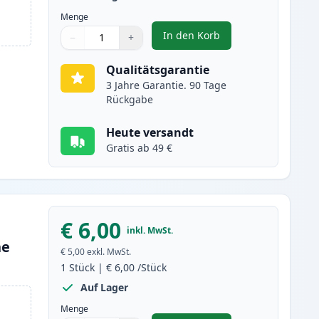
Menge
In den Korb
−
+
,
Canon CLI-8C cyan tinten
Menge
Verwenden Sie die Tasten, um anzupassen
Menge
:
1
Qualitätsgarantie
3 Jahre Garantie. 90 Tage
Rückgabe
Heute versandt
Gratis ab 49 €
€ 6,00
inkl. MwSt.
ne
€ 5,00
exkl. MwSt.
1
Stück
|
€ 6,00
/Stück
Auf Lager
Menge