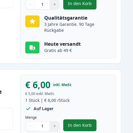
In den Korb
−
+
,
Canon CLI-8M magenta ti
Menge
Verwenden Sie die Tasten, um anzupassen
Menge
:
1
Qualitätsgarantie
3 Jahre Garantie. 90 Tage
Rückgabe
Heute versandt
Gratis ab 49 €
€ 6,00
inkl. MwSt.
e
€ 5,00
exkl. MwSt.
1
Stück
|
€ 6,00
/Stück
Auf Lager
Menge
In den Korb
−
+
,
Canon CLI-8Y foto gelb ti
Menge
Verwenden Sie die Tasten, um anzupassen
Menge
:
1