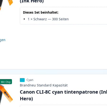
(Ink Hero)
Dieses Set beinhaltet:
1
×
Schwarz
—
300
Seiten
igen
Cyan
Mit Chip
Brandneu
Standard
Kapazität
Canon CLI-8C cyan tintenpatrone (In
Hero)