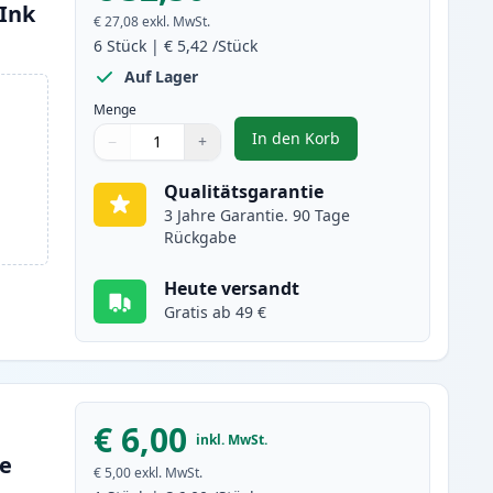
(Ink
€ 27,08
exkl. MwSt.
6
Stück
|
€ 5,42
/Stück
Auf Lager
Menge
In den Korb
−
+
,
6 stück Canon CLI-8 tinte
Menge
Verwenden Sie die Tasten, um anzupassen
Menge
:
1
Qualitätsgarantie
3 Jahre Garantie. 90 Tage
Rückgabe
Heute versandt
Gratis ab 49 €
€ 6,00
inkl. MwSt.
ne
€ 5,00
exkl. MwSt.