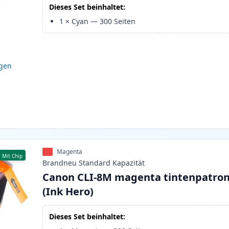
Dieses Set beinhaltet:
1
×
Cyan
—
300
Seiten
igen
Magenta
Mit Chip
Brandneu
Standard
Kapazität
Canon CLI-8M magenta tintenpatro
(Ink Hero)
Dieses Set beinhaltet: