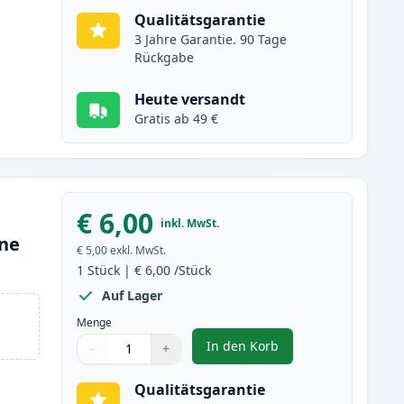
Qualitätsgarantie
3 Jahre Garantie. 90 Tage
Rückgabe
Heute versandt
Gratis ab 49 €
€ 6,00
inkl. MwSt.
one
€ 5,00
exkl. MwSt.
1
Stück
|
€ 6,00
/Stück
Auf Lager
Menge
In den Korb
−
+
,
Canon CLI-8PC cyan foto t
Menge
Verwenden Sie die Tasten, um anzupassen
Menge
:
1
Qualitätsgarantie