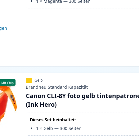
1
×
Magenta
—
300
Seiten
igen
Gelb
Mit Chip
Brandneu
Standard
Kapazität
Canon CLI-8Y foto gelb tintenpatron
(Ink Hero)
Dieses Set beinhaltet:
1
×
Gelb
—
300
Seiten