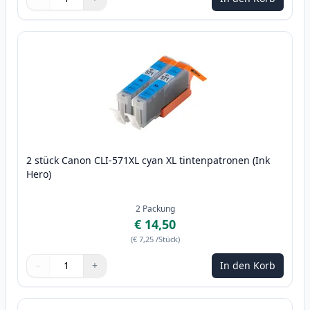
Menge
Verwenden Sie die Tasten, um anzupassen
Menge
:
1
2 stück Canon CLI-571XL cyan XL tintenpatronen (Ink
Hero)
2
Packung
€ 14,50
(
€ 7,25
/Stück
)
−
+
In den Korb
Menge
Verwenden Sie die Tasten, um anzupassen
Menge
:
1