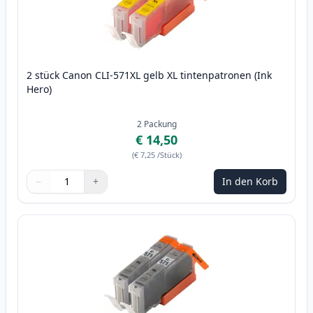
2 stück Canon CLI-571XL gelb XL tintenpatronen (Ink
Hero)
2
Packung
€ 14,50
(
€ 7,25
/Stück
)
−
+
In den Korb
Menge
Verwenden Sie die Tasten, um anzupassen
Menge
:
1