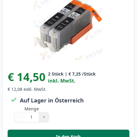
€ 14,50
2
Stück
|
€ 7,25
/Stück
inkl. MwSt.
€ 12,08
exkl. MwSt.
Auf Lager in Österreich
Menge
−
+
Menge
Verwenden Sie die Tasten, um anzupassen
Menge
:
1
In den Korb