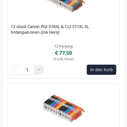
12 stück Canon PGI-570XL & CLI-571XL XL
tintenpatronen (Ink Hero)
12
Packung
€ 77,50
(
€ 6,46
/Stück
)
−
+
In den Korb
Menge
Verwenden Sie die Tasten, um anzupassen
Menge
:
1