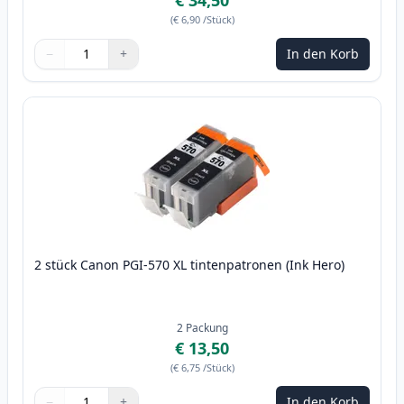
€ 34,50
(
€ 6,90
/Stück
)
−
+
In den Korb
Menge
Verwenden Sie die Tasten, um anzupassen
Menge
:
1
2 stück Canon PGI-570 XL tintenpatronen (Ink Hero)
2
Packung
€ 13,50
(
€ 6,75
/Stück
)
−
+
In den Korb