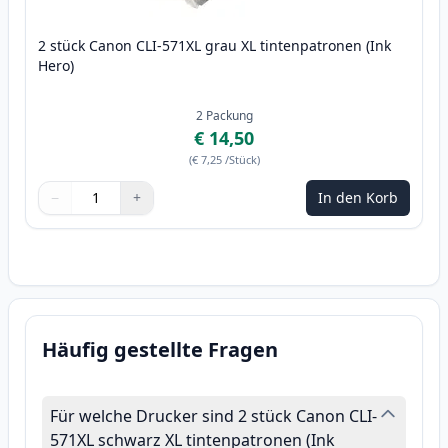
2 stück Canon CLI-571XL grau XL tintenpatronen (Ink
Hero)
2
Packung
€ 14,50
(
€ 7,25
/Stück
)
−
+
In den Korb
Menge
Verwenden Sie die Tasten, um anzupassen
Menge
:
1
Häufig gestellte Fragen
Für welche Drucker sind 2 stück Canon CLI-
571XL schwarz XL tintenpatronen (Ink