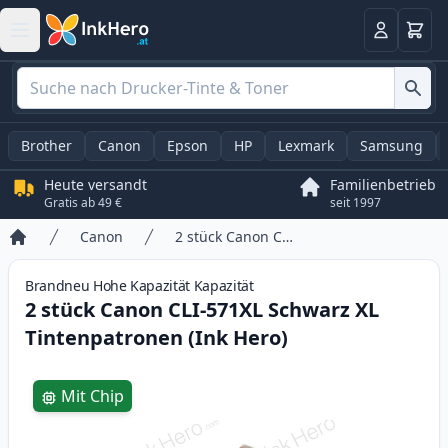
Warenk
Anmelden
Brother
Canon
Epson
HP
Lexmark
Samsung
Heute versandt
Familienbetrieb
Gratis ab 49 €
seit 1997
Canon
2 stück Canon CLI-571XL Schwarz XL Tintenpatronen (Ink Hero)
Startseite
Brandneu
Hohe Kapazität
Kapazität
2 stück Canon CLI-571XL Schwarz XL
Tintenpatronen (Ink Hero)
Product information
Mit Chip