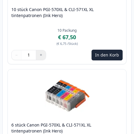
10 stück Canon PGI-570XL & CLI-571XL XL
tintenpatronen (Ink Hero)
10
Packung
€ 67,50
(
€ 6,75
/Stück
)
−
+
In den Korb
Menge
Verwenden Sie die Tasten, um anzupassen
Menge
:
1
6 stück Canon PGI-570XL & CLI-571XL XL
tintenpatronen (Ink Hero)