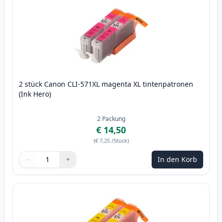
2 stück Canon CLI-571XL magenta XL tintenpatronen
(Ink Hero)
2
Packung
€ 14,50
(
€ 7,25
/Stück
)
−
+
In den Korb
Menge
Verwenden Sie die Tasten, um anzupassen
Menge
:
1