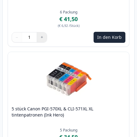
6
Packung
€ 41,50
(
€ 6,92
/Stück
)
−
+
In den Korb
Menge
Verwenden Sie die Tasten, um anzupassen
Menge
:
1
5 stück Canon PGI-570XL & CLI-571XL XL
tintenpatronen (Ink Hero)
5
Packung