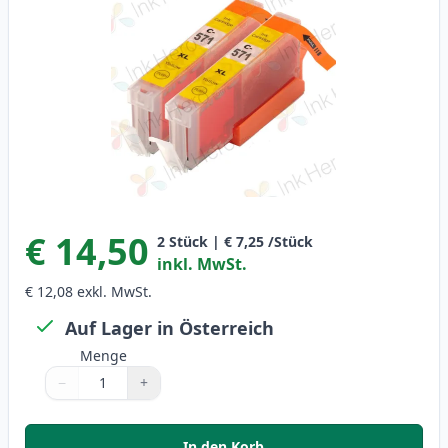
€ 14,50
2
Stück
|
€ 7,25
/Stück
inkl. MwSt.
€ 12,08
exkl. MwSt.
Auf Lager in Österreich
Menge
−
+
Menge
Verwenden Sie die Tasten, um anzupassen
Menge
:
1
In den Korb