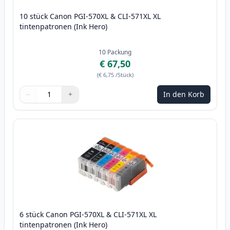
10 stück Canon PGI-570XL & CLI-571XL XL
tintenpatronen (Ink Hero)
10
Packung
€ 67,50
(
€ 6,75
/Stück
)
−
+
In den Korb
Menge
Verwenden Sie die Tasten, um anzupassen
Menge
:
1
6 stück Canon PGI-570XL & CLI-571XL XL
tintenpatronen (Ink Hero)