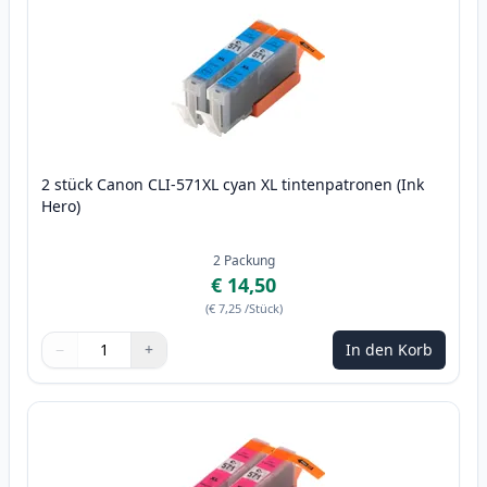
2 stück Canon CLI-571XL cyan XL tintenpatronen (Ink
Hero)
2
Packung
€ 14,50
(
€ 7,25
/Stück
)
−
+
In den Korb
Menge
Verwenden Sie die Tasten, um anzupassen
Menge
:
1