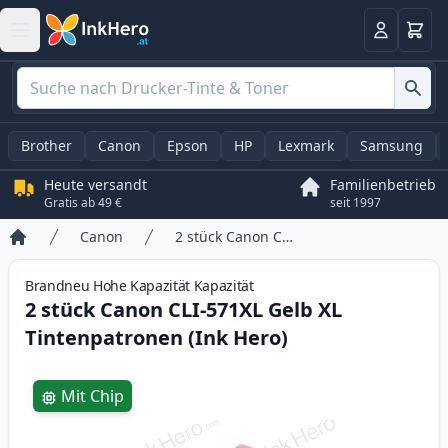
Warenk
Anmelden
Brother
Canon
Epson
HP
Lexmark
Samsung
Heute versandt
Familienbetrieb
Gratis ab 49 €
seit 1997
Canon
2 stück Canon CLI-571XL Gelb XL Tintenpatronen (Ink Hero)
Startseite
Brandneu
Hohe Kapazität
Kapazität
2 stück Canon CLI-571XL Gelb XL
Tintenpatronen (Ink Hero)
Product information
Mit Chip