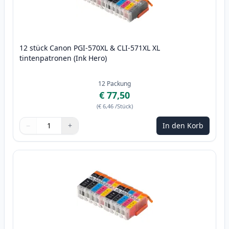
12 stück Canon PGI-570XL & CLI-571XL XL
tintenpatronen (Ink Hero)
12
Packung
€ 77,50
(
€ 6,46
/Stück
)
−
+
In den Korb
Menge
Verwenden Sie die Tasten, um anzupassen
Menge
:
1