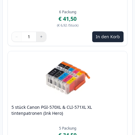
6
Packung
€ 41,50
(
€ 6,92
/Stück
)
−
+
In den Korb
Menge
Verwenden Sie die Tasten, um anzupassen
Menge
:
1
5 stück Canon PGI-570XL & CLI-571XL XL
tintenpatronen (Ink Hero)
5
Packung