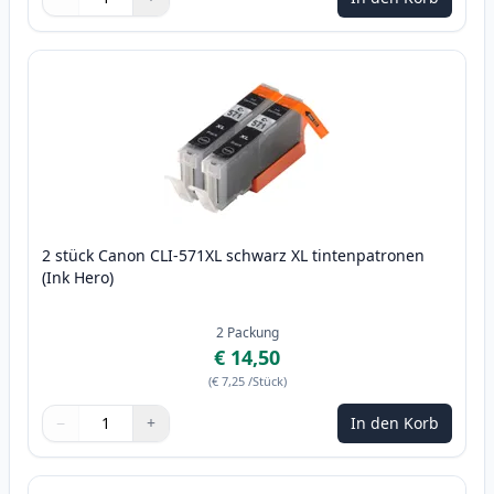
Menge
Verwenden Sie die Tasten, um anzupassen
Menge
:
1
2 stück Canon CLI-571XL schwarz XL tintenpatronen
(Ink Hero)
2
Packung
€ 14,50
(
€ 7,25
/Stück
)
−
+
In den Korb
Menge
Verwenden Sie die Tasten, um anzupassen
Menge
:
1