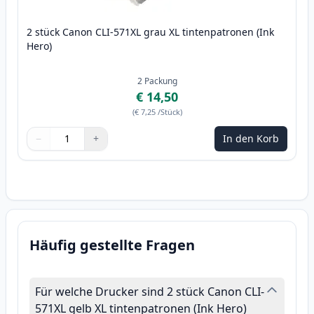
2 stück Canon CLI-571XL grau XL tintenpatronen (Ink
Hero)
2
Packung
€ 14,50
(
€ 7,25
/Stück
)
−
+
In den Korb
Menge
Verwenden Sie die Tasten, um anzupassen
Menge
:
1
Häufig gestellte Fragen
Für welche Drucker sind 2 stück Canon CLI-
571XL gelb XL tintenpatronen (Ink Hero)