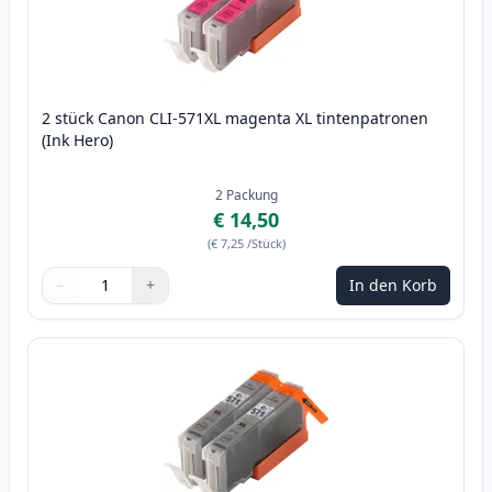
2 stück Canon CLI-571XL magenta XL tintenpatronen
(Ink Hero)
2
Packung
€ 14,50
(
€ 7,25
/Stück
)
−
+
In den Korb
Menge
Verwenden Sie die Tasten, um anzupassen
Menge
:
1