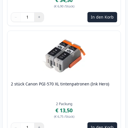
€ 34,50
(
€ 6,90
/Stück
)
−
+
In den Korb
Menge
Verwenden Sie die Tasten, um anzupassen
Menge
:
1
2 stück Canon PGI-570 XL tintenpatronen (Ink Hero)
2
Packung
€ 13,50
(
€ 6,75
/Stück
)
−
+
In den Korb