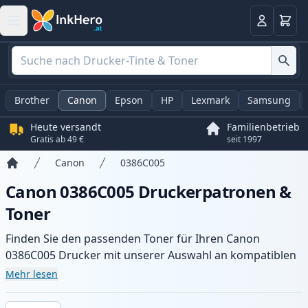
Warenk
Anmelden
Brother
Canon
Epson
HP
Lexmark
Samsung
Heute versandt
Familienbetrieb
Gratis ab 49 €
seit 1997
Canon
0386C005
Startseite
Canon 0386C005 Druckerpatronen &
Toner
Finden Sie den passenden Toner für Ihren Canon
0386C005 Drucker mit unserer Auswahl an kompatiblen
und XL-Patronen. Profitieren Sie von gleichbleibender
Mehr lesen
Druckqualität und schnellem Versand aus lokalem Lager
in .