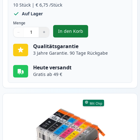
10
Stück
|
€ 6,75
/Stück
Auf Lager
Menge
In den Korb
−
+
,
10 stück Canon PGI-570XL & CLI-
Menge
Verwenden Sie die Tasten, um anzupassen
Menge
:
1
Qualitätsgarantie
3 Jahre Garantie. 90 Tage Rückgabe
Heute versandt
Gratis ab 49 €
Mit Chip