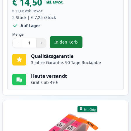
€ 14,50
inkl. MwSt.
€ 12,08
exkl. MwSt.
2
Stück
|
€ 7,25
/Stück
Auf Lager
Menge
In den Korb
−
+
,
2 stück Canon CLI-571XL cyan XL
Menge
Verwenden Sie die Tasten, um anzupassen
Menge
:
1
Qualitätsgarantie
3 Jahre Garantie. 90 Tage Rückgabe
Heute versandt
Gratis ab 49 €
Mit Chip