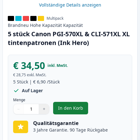
Vollständige Details anzeigen
Multipack
Brandneu
Hohe Kapazität
Kapazität
5 stück Canon PGI-570XL & CLI-571XL XL
tintenpatronen (Ink Hero)
€ 34,50
inkl. MwSt.
€ 28,75
exkl. MwSt.
5
Stück
|
€ 6,90
/Stück
Auf Lager
Menge
In den Korb
−
+
,
5 stück Canon PGI-570XL & CLI-5
Menge
Verwenden Sie die Tasten, um anzupassen
Menge
:
1
Qualitätsgarantie
3 Jahre Garantie. 90 Tage Rückgabe