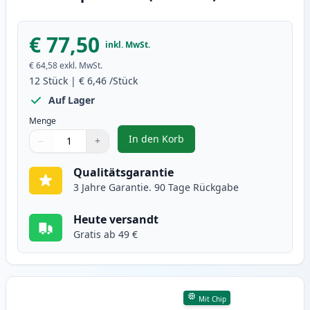
€ 77,50
inkl. MwSt.
€ 64,58
exkl. MwSt.
12
Stück
|
€ 6,46
/Stück
Auf Lager
Menge
In den Korb
−
+
,
12 stück Canon PGI-570XL & CLI-
Menge
Verwenden Sie die Tasten, um anzupassen
Menge
:
1
Qualitätsgarantie
3 Jahre Garantie. 90 Tage Rückgabe
Heute versandt
Gratis ab 49 €
Mit Chip