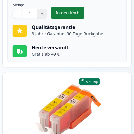
Menge
In den Korb
−
+
,
2 stück Canon CLI-571XL magent
Menge
Verwenden Sie die Tasten, um anzupassen
Menge
:
1
Qualitätsgarantie
3 Jahre Garantie. 90 Tage Rückgabe
Heute versandt
Gratis ab 49 €
Mit Chip