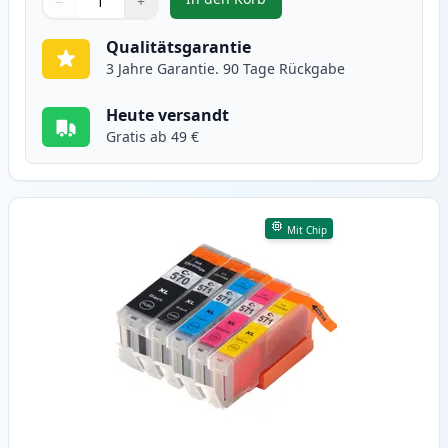
−
+
,
6 stück Canon PGI-570XL & CLI-5
Menge
Verwenden Sie die Tasten, um anzupassen
Menge
:
1
Qualitätsgarantie
3 Jahre Garantie. 90 Tage Rückgabe
Heute versandt
Gratis ab 49 €
Mit Chip