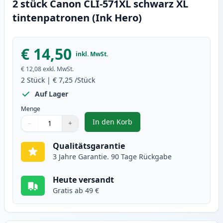
2 stück Canon CLI-571XL schwarz XL
tintenpatronen (Ink Hero)
€ 14,50
inkl. MwSt.
€ 12,08
exkl. MwSt.
2
Stück
|
€ 7,25
/Stück
Auf Lager
Menge
In den Korb
−
+
,
2 stück Canon CLI-571XL schwarz
Menge
Verwenden Sie die Tasten, um anzupassen
Menge
:
1
Qualitätsgarantie
3 Jahre Garantie. 90 Tage Rückgabe
Heute versandt
Gratis ab 49 €