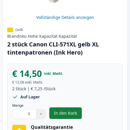
Vollständige Details anzeigen
Gelb
Brandneu
Hohe Kapazität
Kapazität
2 stück Canon CLI-571XL gelb XL
tintenpatronen (Ink Hero)
€ 14,50
inkl. MwSt.
€ 12,08
exkl. MwSt.
2
Stück
|
€ 7,25
/Stück
Auf Lager
Menge
In den Korb
−
+
,
2 stück Canon CLI-571XL gelb XL
Menge
Verwenden Sie die Tasten, um anzupassen
Menge
:
1
Qualitätsgarantie