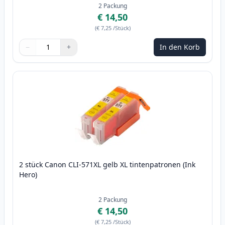
2
Packung
€ 14,50
(
€ 7,25
/Stück
)
−
+
In den Korb
Menge
Verwenden Sie die Tasten, um anzupassen
Menge
:
1
2 stück Canon CLI-571XL gelb XL tintenpatronen (Ink
Hero)
2
Packung
€ 14,50
(
€ 7,25
/Stück
)