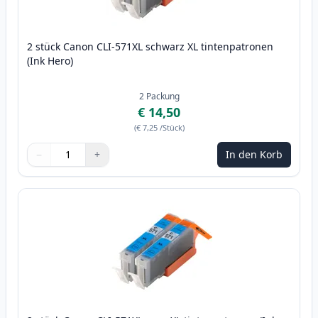
2 stück Canon CLI-571XL schwarz XL tintenpatronen
(Ink Hero)
2
Packung
€ 14,50
(
€ 7,25
/Stück
)
−
+
In den Korb
Menge
Verwenden Sie die Tasten, um anzupassen
Menge
:
1