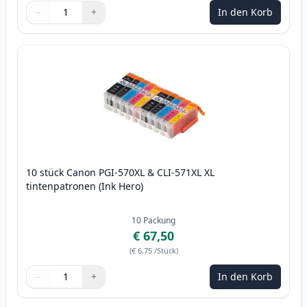
−
+
In den Korb
Menge
Verwenden Sie die Tasten, um anzupassen
Menge
:
1
10 stück Canon PGI-570XL & CLI-571XL XL
tintenpatronen (Ink Hero)
10
Packung
€ 67,50
(
€ 6,75
/Stück
)
−
+
In den Korb
Menge
Verwenden Sie die Tasten, um anzupassen
Menge
:
1