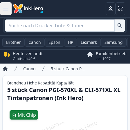
Warenk
Anmelden
Brother
Canon
Epson
HP
Lexmark
Samsung
Heute versandt
Familienbetrieb
Gratis ab 49 €
seit 1997
Canon
5 stück Canon PGI-570XL & CLI-571XL XL Tintenpatronen (Ink Hero)
Startseite
Brandneu
Hohe Kapazität
Kapazität
5 stück Canon PGI-570XL & CLI-571XL XL
Tintenpatronen (Ink Hero)
Product information
Mit Chip