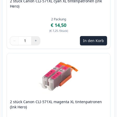
2 stück Canon CLI-571XL cyan XL tintenpatronen (Ink
Hero)
2
Packung
€ 14,50
(
€ 7,25
/Stück
)
−
+
In den Korb
Menge
Verwenden Sie die Tasten, um anzupassen
Menge
:
1
2 stück Canon CLI-571XL magenta XL tintenpatronen
(Ink Hero)