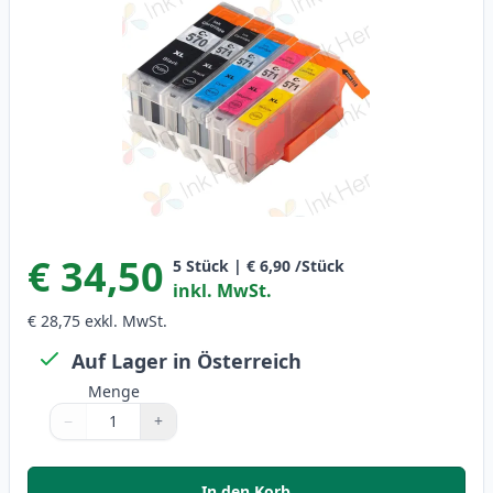
€ 34,50
5
Stück
|
€ 6,90
/Stück
inkl. MwSt.
€ 28,75
exkl. MwSt.
Auf Lager in Österreich
Menge
−
+
Menge
Verwenden Sie die Tasten, um anzupassen
Menge
:
1
In den Korb