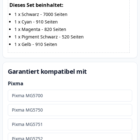
Dieses Set beinhaltet:
1
x
Schwarz
-
7000
Seiten
1
x
Cyan
-
910
Seiten
1
x
Magenta
-
820
Seiten
1
x
Pigment Schwarz
-
520
Seiten
1
x
Gelb
-
910
Seiten
Garantiert kompatibel mit
Pixma
Pixma MG5700
Pixma MG5750
Pixma MG5751
Pixma MG5752