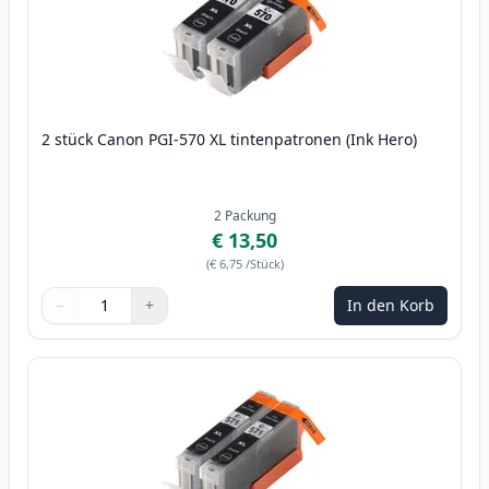
2 stück Canon PGI-570 XL tintenpatronen (Ink Hero)
2
Packung
€ 13,50
(
€ 6,75
/Stück
)
−
+
In den Korb
Menge
Verwenden Sie die Tasten, um anzupassen
Menge
:
1