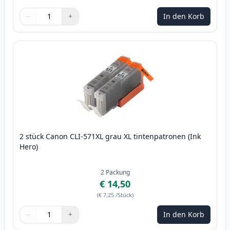
−
+
In den Korb
Menge
Verwenden Sie die Tasten, um anzupassen
Menge
:
1
2 stück Canon CLI-571XL grau XL tintenpatronen (Ink
Hero)
2
Packung
€ 14,50
(
€ 7,25
/Stück
)
−
+
In den Korb
Menge
Verwenden Sie die Tasten, um anzupassen
Menge
:
1