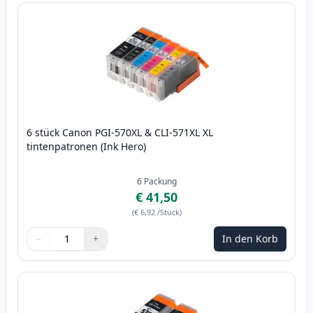
6 stück Canon PGI-570XL & CLI-571XL XL
tintenpatronen (Ink Hero)
6
Packung
€ 41,50
(
€ 6,92
/Stück
)
−
+
In den Korb
Menge
Verwenden Sie die Tasten, um anzupassen
Menge
:
1