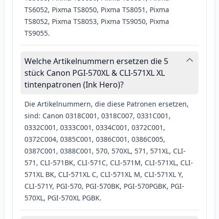
TS6052, Pixma TS8050, Pixma TS8051, Pixma
TS8052, Pixma TS8053, Pixma TS9050, Pixma
TS9055.
Welche Artikelnummern ersetzen die 5
stück Canon PGI-570XL & CLI-571XL XL
tintenpatronen (Ink Hero)?
Die Artikelnummern, die diese Patronen ersetzen,
sind: Canon 0318C001, 0318C007, 0331C001,
0332C001, 0333C001, 0334C001, 0372C001,
0372C004, 0385C001, 0386C001, 0386C005,
0387C001, 0388C001, 570, 570XL, 571, 571XL, CLI-
571, CLI-571BK, CLI-571C, CLI-571M, CLI-571XL, CLI-
571XL BK, CLI-571XL C, CLI-571XL M, CLI-571XL Y,
CLI-571Y, PGI-570, PGI-570BK, PGI-570PGBK, PGI-
570XL, PGI-570XL PGBK.