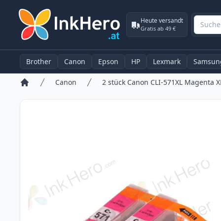
Heute versandt
Gratis ab 49 €
Brother
Canon
Epson
HP
Lexmark
Samsun
Canon
Startseite