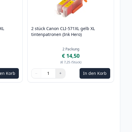
XL
2 stück Canon CLI-571XL gelb XL
tintenpatronen (Ink Hero)
2
Packung
€ 14,50
(
€ 7,25
/Stück
)
den Korb
−
+
In den Korb
m anzupassen
Menge
Verwenden Sie die Tasten, um anzupassen
Menge
:
1