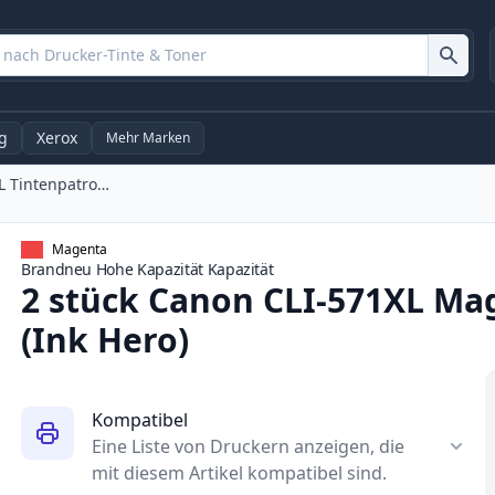
g
Xerox
Mehr Marken
2 stück Canon CLI-571XL Magenta XL Tintenpatronen (Ink Hero)
Magenta
Brandneu
Hohe Kapazität
Kapazität
2 stück Canon CLI-571XL Ma
(Ink Hero)
Kompatibel
Eine Liste von Druckern anzeigen, die
mit diesem Artikel kompatibel sind.