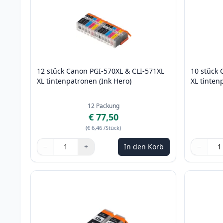
12 stück Canon PGI-570XL & CLI-571XL
10 stück 
XL tintenpatronen (Ink Hero)
XL tinten
12
Packung
€ 77,50
(
€ 6,46
/Stück
)
−
+
In den Korb
−
Menge
Verwenden Sie die Tasten, um anzupassen
Menge
:
1
Menge
Verwende
Menge
:
1