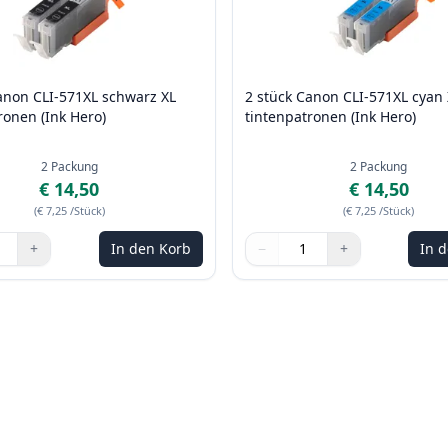
anon CLI-571XL schwarz XL
2 stück Canon CLI-571XL cyan 
ronen (Ink Hero)
tintenpatronen (Ink Hero)
2
Packung
2
Packung
€ 14,50
€ 14,50
(
€ 7,25
/Stück
)
(
€ 7,25
/Stück
)
+
In den Korb
−
+
In 
n Sie die Tasten, um anzupassen
Menge
Verwenden Sie die Tasten, u
Menge
:
1