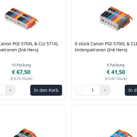
Canon PGI-570XL & CLI-571XL
6 stück Canon PGI-570XL & CL
patronen (Ink Hero)
tintenpatronen (Ink Hero)
10
Packung
6
Packung
€ 67,50
€ 41,50
(
€ 6,75
/Stück
)
(
€ 6,92
/Stück
)
+
In den Korb
−
+
In 
n Sie die Tasten, um anzupassen
Menge
Verwenden Sie die Tasten, u
Menge
:
1