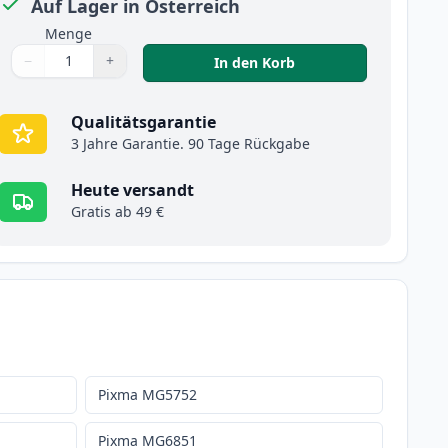
Auf Lager in Österreich
Menge
−
+
,
2 stück Canon CLI-5
In den Korb
Menge
Verwenden Sie die Tasten, um anzupassen
Menge
:
1
Qualitätsgarantie
3 Jahre Garantie. 90 Tage Rückgabe
Heute versandt
Gratis ab 49 €
Pixma MG5752
Pixma MG6851