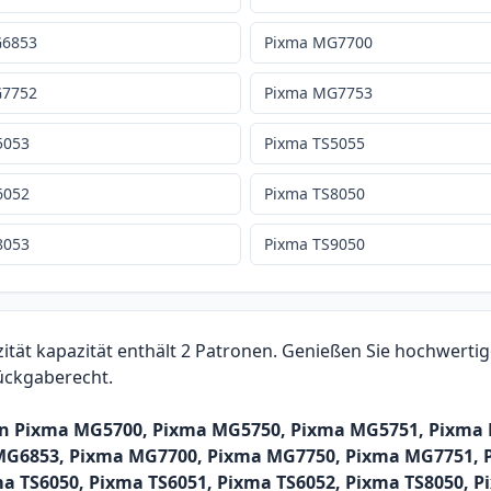
G6853
Pixma MG7700
G7752
Pixma MG7753
5053
Pixma TS5055
6052
Pixma TS8050
8053
Pixma TS9050
ät kapazität enthält 2 Patronen. Genießen Sie hochwertige
Rückgaberecht.
anon Pixma MG5700, Pixma MG5750, Pixma MG5751, Pixm
G6853, Pixma MG7700, Pixma MG7750, Pixma MG7751, P
ma TS6050, Pixma TS6051, Pixma TS6052, Pixma TS8050, P