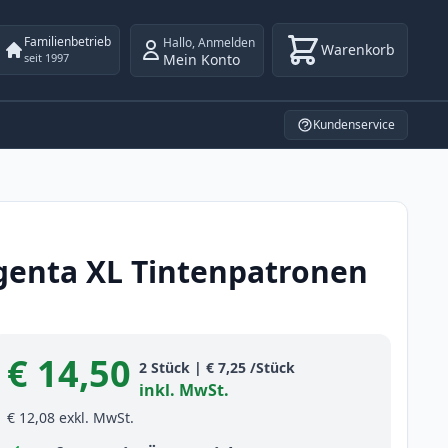
Familienbetrieb
Hallo
,
Anmelden
Warenkorb
Mein Konto
seit 1997
Kundenservice
genta XL Tintenpatronen
€ 14,50
Product information
2
Stück
|
€ 7,25
/Stück
inkl. MwSt.
€ 12,08
exkl. MwSt.