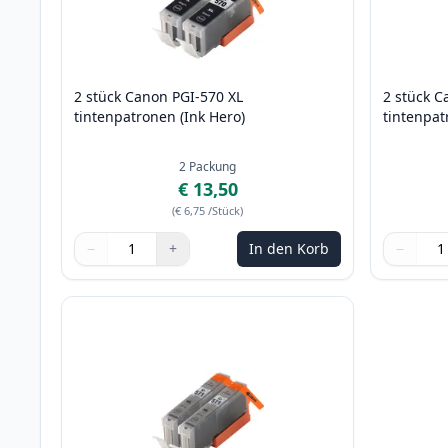
2 stück Canon PGI-570 XL
2 stück C
tintenpatronen (Ink Hero)
tintenpat
2
Packung
€ 13,50
(
€ 6,75
/Stück
)
−
+
In den Korb
−
Menge
Verwenden Sie die Tasten, um anzupassen
Menge
:
1
Menge
Verwende
Menge
:
1