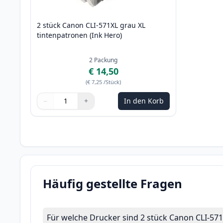
2 stück Canon CLI-571XL grau XL
tintenpatronen (Ink Hero)
2
Packung
€ 14,50
(
€ 7,25
/Stück
)
−
+
In den Korb
Menge
Verwenden Sie die Tasten, um anzupassen
Menge
:
1
Häufig gestellte Fragen
Für welche Drucker sind 2 stück Canon CLI-57