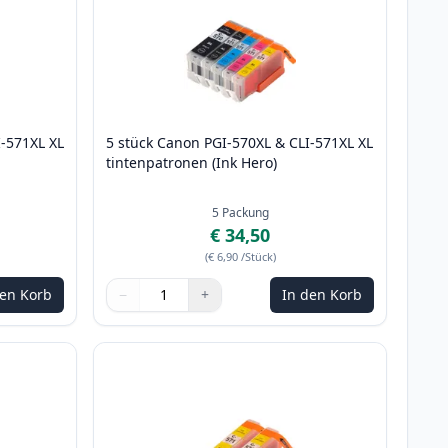
I-571XL XL
5 stück Canon PGI-570XL & CLI-571XL XL
tintenpatronen (Ink Hero)
5
Packung
€ 34,50
(
€ 6,90
/Stück
)
den Korb
−
+
In den Korb
m anzupassen
Menge
Verwenden Sie die Tasten, um anzupassen
Menge
:
1