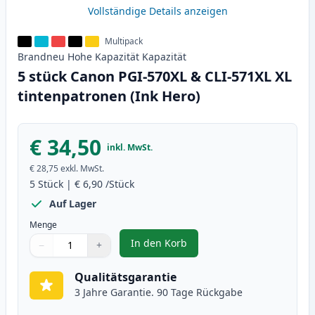
Vollständige Details anzeigen
Multipack
Brandneu
Hohe Kapazität
Kapazität
5 stück Canon PGI-570XL & CLI-571XL XL
tintenpatronen (Ink Hero)
€ 34,50
inkl. MwSt.
€ 28,75
exkl. MwSt.
5
Stück
|
€ 6,90
/Stück
Auf Lager
Menge
In den Korb
−
+
,
5 stück Canon PGI-570XL & CLI-5
Menge
Verwenden Sie die Tasten, um anzupassen
Menge
:
1
Qualitätsgarantie
3 Jahre Garantie. 90 Tage Rückgabe