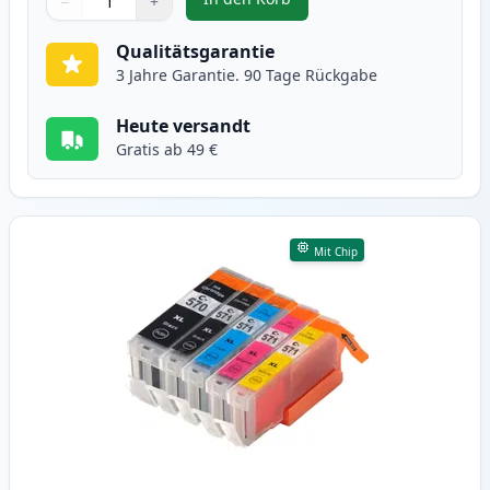
−
+
,
6 stück Canon PGI-570XL & CLI-5
Menge
Verwenden Sie die Tasten, um anzupassen
Menge
:
1
Qualitätsgarantie
3 Jahre Garantie. 90 Tage Rückgabe
Heute versandt
Gratis ab 49 €
Mit Chip