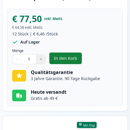
€ 77,50
inkl. MwSt.
€ 64,58
exkl. MwSt.
12
Stück
|
€ 6,46
/Stück
Auf Lager
Menge
In den Korb
−
+
,
12 stück Canon PGI-570XL & CLI-
Menge
Verwenden Sie die Tasten, um anzupassen
Menge
:
1
Qualitätsgarantie
3 Jahre Garantie. 90 Tage Rückgabe
Heute versandt
Gratis ab 49 €
Mit Chip