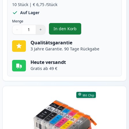
10
Stück
|
€ 6,75
/Stück
Auf Lager
Menge
In den Korb
−
+
,
10 stück Canon PGI-570XL & CLI-
Menge
Verwenden Sie die Tasten, um anzupassen
Menge
:
1
Qualitätsgarantie
3 Jahre Garantie. 90 Tage Rückgabe
Heute versandt
Gratis ab 49 €
Mit Chip