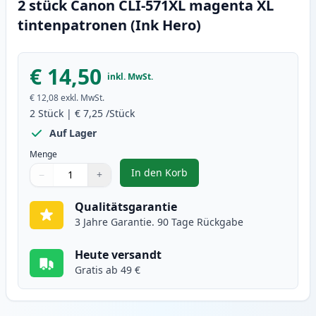
2 stück Canon CLI-571XL magenta XL
tintenpatronen (Ink Hero)
€ 14,50
inkl. MwSt.
€ 12,08
exkl. MwSt.
2
Stück
|
€ 7,25
/Stück
Auf Lager
Menge
In den Korb
−
+
,
2 stück Canon CLI-571XL magent
Menge
Verwenden Sie die Tasten, um anzupassen
Menge
:
1
Qualitätsgarantie
3 Jahre Garantie. 90 Tage Rückgabe
Heute versandt
Gratis ab 49 €