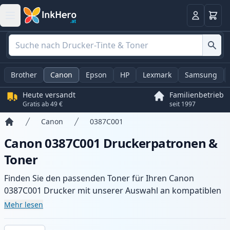
Warenk
Anmelden
Brother
Canon
Epson
HP
Lexmark
Samsung
Heute versandt
Familienbetrieb
Gratis ab 49 €
seit 1997
Canon
0387C001
Startseite
Canon 0387C001 Druckerpatronen &
Toner
Finden Sie den passenden Toner für Ihren Canon
0387C001 Drucker mit unserer Auswahl an kompatiblen
und XL-Patronen. Profitieren Sie von gleichbleibender
Mehr lesen
Druckqualität und schnellem Versand aus lokalem Lager
in .