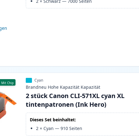
2
×
Schwarz
—
7000
Seiten
igen
Cyan
Mit Chip
Brandneu
Hohe Kapazität
Kapazität
2 stück Canon CLI-571XL cyan XL
tintenpatronen (Ink Hero)
Dieses Set beinhaltet:
2
×
Cyan
—
910
Seiten