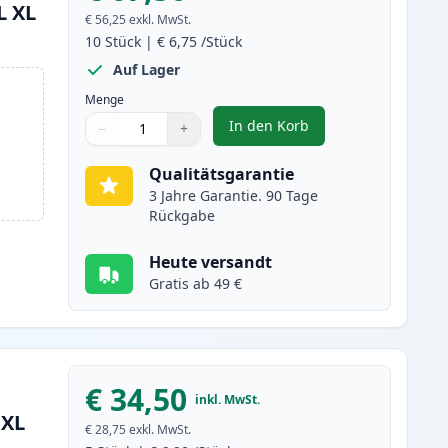
L XL
€ 56,25
exkl. MwSt.
10
Stück
|
€ 6,75
/Stück
Auf Lager
Menge
In den Korb
−
+
,
10 stück Canon PGI-570XL
Menge
Verwenden Sie die Tasten, um anzupassen
Menge
:
1
Qualitätsgarantie
3 Jahre Garantie. 90 Tage
Rückgabe
Heute versandt
Gratis ab 49 €
€ 34,50
inkl. MwSt.
 XL
€ 28,75
exkl. MwSt.