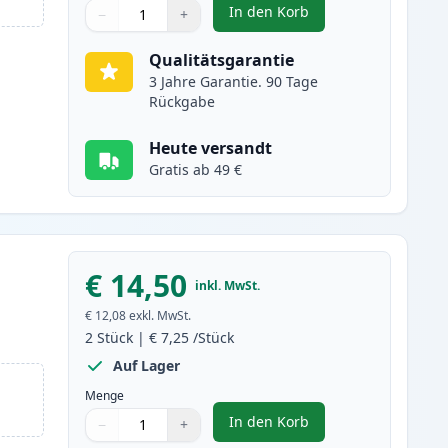
In den Korb
−
+
,
2 stück Canon CLI-571XL 
Menge
Verwenden Sie die Tasten, um anzupassen
Menge
:
1
Qualitätsgarantie
3 Jahre Garantie. 90 Tage
Rückgabe
Heute versandt
Gratis ab 49 €
€ 14,50
inkl. MwSt.
€ 12,08
exkl. MwSt.
2
Stück
|
€ 7,25
/Stück
Auf Lager
Menge
In den Korb
−
+
,
2 stück Canon CLI-571XL c
Menge
Verwenden Sie die Tasten, um anzupassen
Menge
:
1