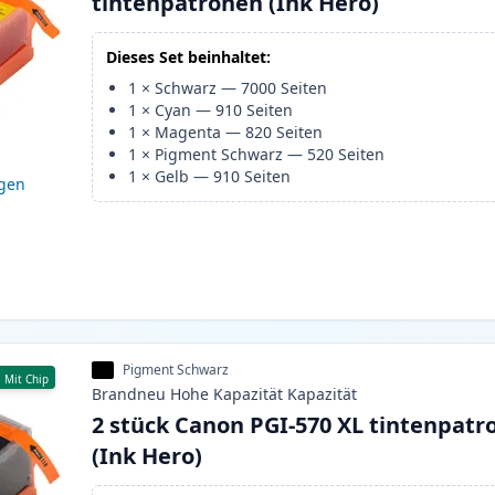
tintenpatronen (Ink Hero)
Dieses Set beinhaltet:
1
×
Schwarz
—
7000
Seiten
1
×
Cyan
—
910
Seiten
1
×
Magenta
—
820
Seiten
1
×
Pigment Schwarz
—
520
Seiten
1
×
Gelb
—
910
Seiten
igen
Pigment Schwarz
Mit Chip
Brandneu
Hohe Kapazität
Kapazität
2 stück Canon PGI-570 XL tintenpatr
(Ink Hero)