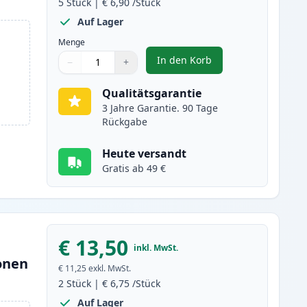
5
Stück
|
€ 6,90
/Stück
Auf Lager
Menge
In den Korb
−
+
,
5 stück Canon PGI-570XL 
Menge
Verwenden Sie die Tasten, um anzupassen
Menge
:
1
Qualitätsgarantie
3 Jahre Garantie. 90 Tage
Rückgabe
Heute versandt
Gratis ab 49 €
€ 13,50
inkl. MwSt.
onen
€ 11,25
exkl. MwSt.
2
Stück
|
€ 6,75
/Stück
Auf Lager