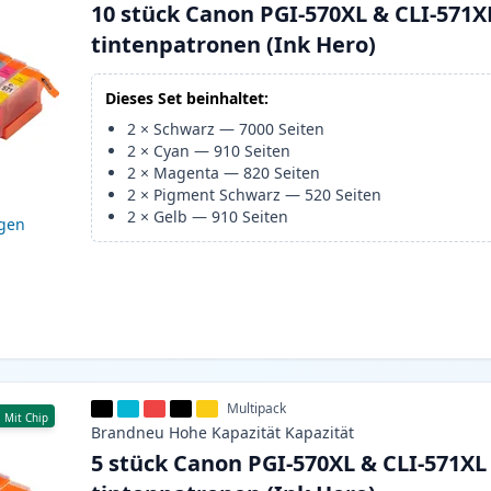
10 stück Canon PGI-570XL & CLI-571X
tintenpatronen (Ink Hero)
Dieses Set beinhaltet:
2
×
Schwarz
—
7000
Seiten
2
×
Cyan
—
910
Seiten
2
×
Magenta
—
820
Seiten
2
×
Pigment Schwarz
—
520
Seiten
2
×
Gelb
—
910
Seiten
igen
Multipack
Mit Chip
Brandneu
Hohe Kapazität
Kapazität
5 stück Canon PGI-570XL & CLI-571XL