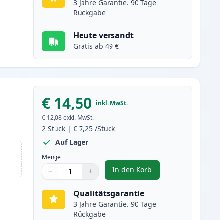
3 Jahre Garantie. 90 Tage
Rückgabe
Heute versandt
Gratis ab 49 €
€ 14,50
inkl. MwSt.
€ 12,08
exkl. MwSt.
2
Stück
|
€ 7,25
/Stück
Auf Lager
Menge
In den Korb
−
+
,
2 stück Canon CLI-571XL g
Menge
Verwenden Sie die Tasten, um anzupassen
Menge
:
1
Qualitätsgarantie
3 Jahre Garantie. 90 Tage
Rückgabe