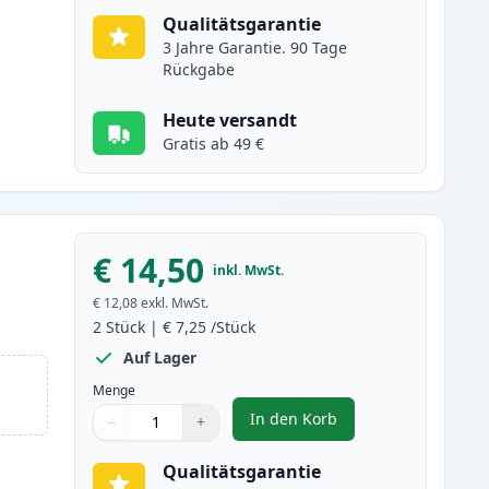
Qualitätsgarantie
3 Jahre Garantie. 90 Tage
Rückgabe
Heute versandt
Gratis ab 49 €
€ 14,50
inkl. MwSt.
€ 12,08
exkl. MwSt.
2
Stück
|
€ 7,25
/Stück
Auf Lager
Menge
In den Korb
−
+
,
2 stück Canon CLI-571XL 
Menge
Verwenden Sie die Tasten, um anzupassen
Menge
:
1
Qualitätsgarantie