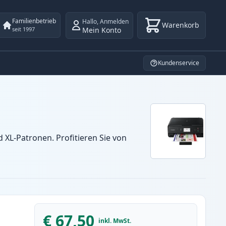
Familienbetrieb
Hallo
,
Anmelden
Warenkorb
Mein Konto
seit 1997
Kundenservice
XL-Patronen. Profitieren Sie von
€ 67,50
inkl. MwSt.