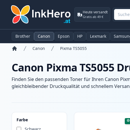
Heute versandt
Gratis ab 49 €
Brother
Canon
Epson
HP
Lexmark
Samsun
Canon
Pixma TS5055
Startseite
Canon Pixma TS5055 Dr
Finden Sie den passenden Toner für Ihren Canon Pixm
gleichbleibender Druckqualität und schnellem Versand
Produkte
Farbe
Schwarz