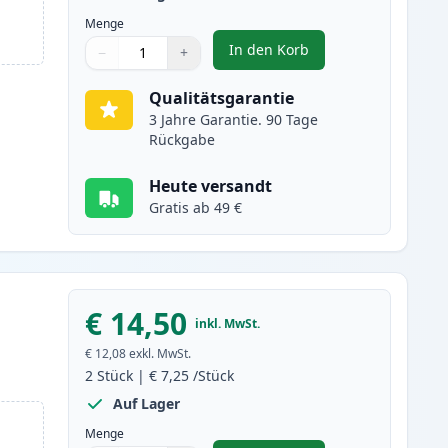
Menge
In den Korb
−
+
,
2 stück Canon PGI-570 XL 
Menge
Verwenden Sie die Tasten, um anzupassen
Menge
:
1
Qualitätsgarantie
3 Jahre Garantie. 90 Tage
Rückgabe
Heute versandt
Gratis ab 49 €
€ 14,50
inkl. MwSt.
€ 12,08
exkl. MwSt.
2
Stück
|
€ 7,25
/Stück
Auf Lager
Menge