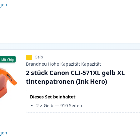
igen
Gelb
Mit Chip
Brandneu
Hohe Kapazität
Kapazität
2 stück Canon CLI-571XL gelb XL
tintenpatronen (Ink Hero)
Dieses Set beinhaltet:
2
×
Gelb
—
910
Seiten
igen