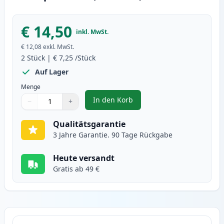
€ 14,50
inkl. MwSt.
€ 12,08
exkl. MwSt.
2
Stück
|
€ 7,25
/Stück
Auf Lager
Menge
In den Korb
−
+
,
2 stück Canon CLI-571XL grau XL
Menge
Verwenden Sie die Tasten, um anzupassen
Menge
:
1
Qualitätsgarantie
3 Jahre Garantie. 90 Tage Rückgabe
Heute versandt
Gratis ab 49 €