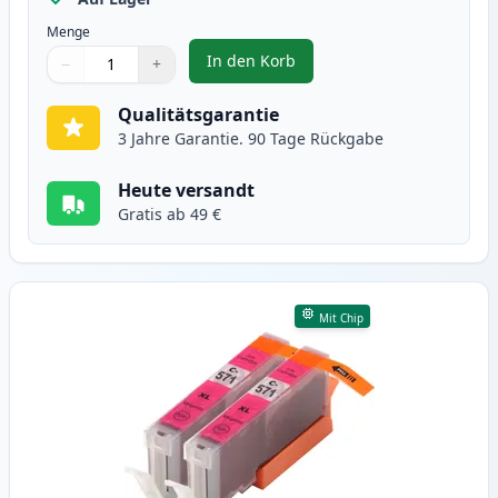
Menge
In den Korb
−
+
,
2 stück Canon CLI-571XL cyan XL
Menge
Verwenden Sie die Tasten, um anzupassen
Menge
:
1
Qualitätsgarantie
3 Jahre Garantie. 90 Tage Rückgabe
Heute versandt
Gratis ab 49 €
Mit Chip