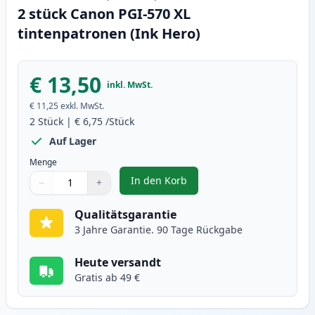
2 stück Canon PGI-570 XL
tintenpatronen (Ink Hero)
€ 13,50
inkl. MwSt.
€ 11,25
exkl. MwSt.
2
Stück
|
€ 6,75
/Stück
Auf Lager
Menge
In den Korb
−
+
,
2 stück Canon PGI-570 XL tinten
Menge
Verwenden Sie die Tasten, um anzupassen
Menge
:
1
Qualitätsgarantie
3 Jahre Garantie. 90 Tage Rückgabe
Heute versandt
Gratis ab 49 €