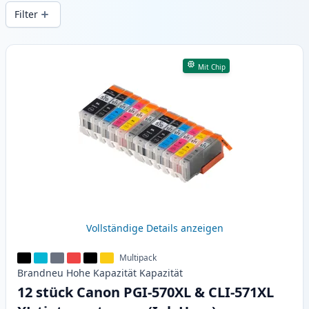
Druckqualität und schnellem Versand aus
Filter
lokalem Lager in .
Produkte
Mit Chip
Vollständige Details anzeigen
Multipack
Brandneu
Hohe Kapazität
Kapazität
12 stück Canon PGI-570XL & CLI-571XL