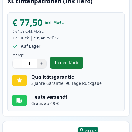
XL tintenpatronen (Ink Hero)
€ 77,50
inkl. MwSt.
€ 64,58
exkl. MwSt.
12
Stück
|
€ 6,46
/Stück
Auf Lager
Menge
In den Korb
−
+
,
12 stück Canon PGI-570XL & CLI-
Menge
Verwenden Sie die Tasten, um anzupassen
Menge
:
1
Qualitätsgarantie
3 Jahre Garantie. 90 Tage Rückgabe
Heute versandt
Gratis ab 49 €
Mit Chip