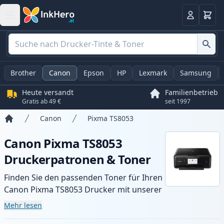
Warenk
Anmelden
Brother
Canon
Epson
HP
Lexmark
Samsung
Heute versandt
Familienbetrieb
Gratis ab 49 €
seit 1997
Canon
Pixma TS8053
Startseite
Canon Pixma TS8053
Druckerpatronen & Toner
Finden Sie den passenden Toner für Ihren
Canon Pixma TS8053 Drucker mit unserer
Auswahl an kompatiblen und XL-Patronen.
Mehr lesen
Profitieren Sie von gleichbleibender