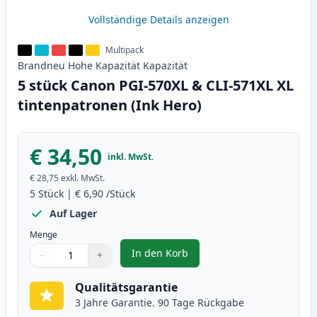
Vollständige Details anzeigen
Multipack
Brandneu
Hohe Kapazität
Kapazität
5 stück Canon PGI-570XL & CLI-571XL XL
tintenpatronen (Ink Hero)
€ 34,50
inkl. MwSt.
€ 28,75
exkl. MwSt.
5
Stück
|
€ 6,90
/Stück
Auf Lager
Menge
In den Korb
−
+
,
5 stück Canon PGI-570XL & CLI-5
Menge
Verwenden Sie die Tasten, um anzupassen
Menge
:
1
Qualitätsgarantie
3 Jahre Garantie. 90 Tage Rückgabe