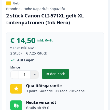
Gelb
Brandneu
Hohe Kapazität
Kapazität
2 stück Canon CLI-571XL gelb XL
tintenpatronen (Ink Hero)
€ 14,50
inkl. MwSt.
€ 12,08
exkl. MwSt.
2
Stück
|
€ 7,25
/Stück
Auf Lager
Menge
In den Korb
−
+
,
2 stück Canon CLI-571XL gelb XL
Menge
Verwenden Sie die Tasten, um anzupassen
Menge
:
1
Qualitätsgarantie
3 Jahre Garantie. 90 Tage Rückgabe
Heute versandt
Gratis ab 49 €