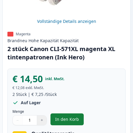
Vollständige Details anzeigen
Magenta
Brandneu
Hohe Kapazität
Kapazität
2 stück Canon CLI-571XL magenta XL
tintenpatronen (Ink Hero)
€ 14,50
inkl. MwSt.
€ 12,08
exkl. MwSt.
2
Stück
|
€ 7,25
/Stück
Auf Lager
Menge
In den Korb
−
+
,
2 stück Canon CLI-571XL magent
Menge
Verwenden Sie die Tasten, um anzupassen
Menge
:
1