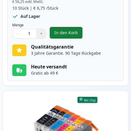
€ 56,25
exkl. MwSt.
10
Stück
|
€ 6,75
/Stück
Auf Lager
Menge
In den Korb
−
+
,
10 stück Canon PGI-570XL & CLI-
Menge
Verwenden Sie die Tasten, um anzupassen
Menge
:
1
Qualitätsgarantie
3 Jahre Garantie. 90 Tage Rückgabe
Heute versandt
Gratis ab 49 €
Mit Chip