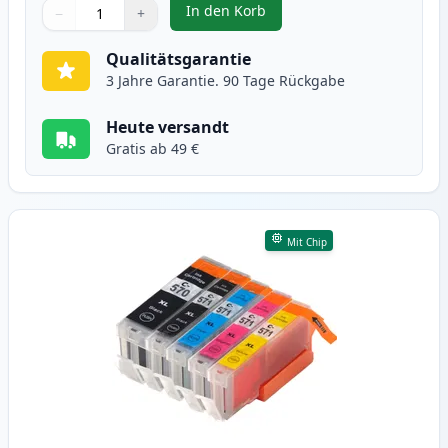
In den Korb
−
+
,
6 stück Canon PGI-570XL & CLI-5
Menge
Verwenden Sie die Tasten, um anzupassen
Menge
:
1
Qualitätsgarantie
3 Jahre Garantie. 90 Tage Rückgabe
Heute versandt
Gratis ab 49 €
Mit Chip