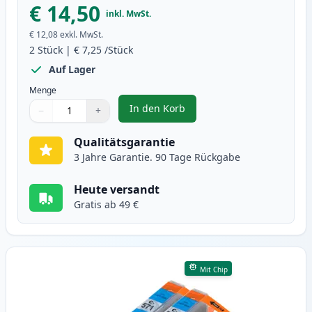
€ 14,50
inkl. MwSt.
€ 12,08
exkl. MwSt.
2
Stück
|
€ 7,25
/Stück
Auf Lager
Menge
In den Korb
−
+
,
2 stück Canon CLI-571XL schwarz
Menge
Verwenden Sie die Tasten, um anzupassen
Menge
:
1
Qualitätsgarantie
3 Jahre Garantie. 90 Tage Rückgabe
Heute versandt
Gratis ab 49 €
Mit Chip