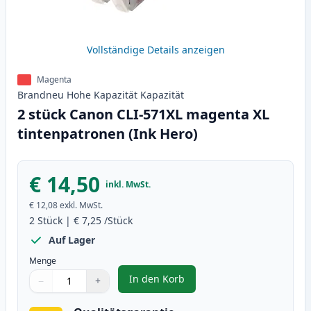
Vollständige Details anzeigen
Magenta
Brandneu
Hohe Kapazität
Kapazität
2 stück Canon CLI-571XL magenta XL
tintenpatronen (Ink Hero)
€ 14,50
inkl. MwSt.
€ 12,08
exkl. MwSt.
2
Stück
|
€ 7,25
/Stück
Auf Lager
Menge
In den Korb
−
+
,
2 stück Canon CLI-571XL magent
Menge
Verwenden Sie die Tasten, um anzupassen
Menge
:
1