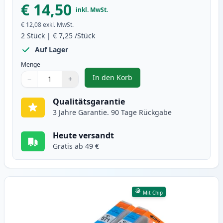
€ 14,50
inkl. MwSt.
€ 12,08
exkl. MwSt.
2
Stück
|
€ 7,25
/Stück
Auf Lager
Menge
In den Korb
−
+
,
2 stück Canon CLI-571XL schwarz
Menge
Verwenden Sie die Tasten, um anzupassen
Menge
:
1
Qualitätsgarantie
3 Jahre Garantie. 90 Tage Rückgabe
Heute versandt
Gratis ab 49 €
Mit Chip