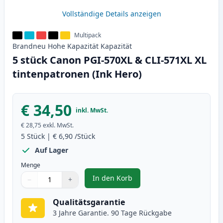
Vollständige Details anzeigen
Multipack
Brandneu
Hohe Kapazität
Kapazität
5 stück Canon PGI-570XL & CLI-571XL XL
tintenpatronen (Ink Hero)
€ 34,50
inkl. MwSt.
€ 28,75
exkl. MwSt.
5
Stück
|
€ 6,90
/Stück
Auf Lager
Menge
In den Korb
−
+
,
5 stück Canon PGI-570XL & CLI-5
Menge
Verwenden Sie die Tasten, um anzupassen
Menge
:
1
Qualitätsgarantie
3 Jahre Garantie. 90 Tage Rückgabe