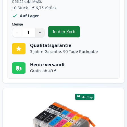
€ 56,25
exkl. MwSt.
10
Stück
|
€ 6,75
/Stück
Auf Lager
Menge
In den Korb
−
+
,
10 stück Canon PGI-570XL & CLI-
Menge
Verwenden Sie die Tasten, um anzupassen
Menge
:
1
Qualitätsgarantie
3 Jahre Garantie. 90 Tage Rückgabe
Heute versandt
Gratis ab 49 €
Mit Chip