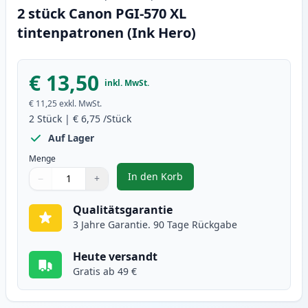
2 stück Canon PGI-570 XL
tintenpatronen (Ink Hero)
€ 13,50
inkl. MwSt.
€ 11,25
exkl. MwSt.
2
Stück
|
€ 6,75
/Stück
Auf Lager
Menge
In den Korb
−
+
,
2 stück Canon PGI-570 XL tinten
Menge
Verwenden Sie die Tasten, um anzupassen
Menge
:
1
Qualitätsgarantie
3 Jahre Garantie. 90 Tage Rückgabe
Heute versandt
Gratis ab 49 €