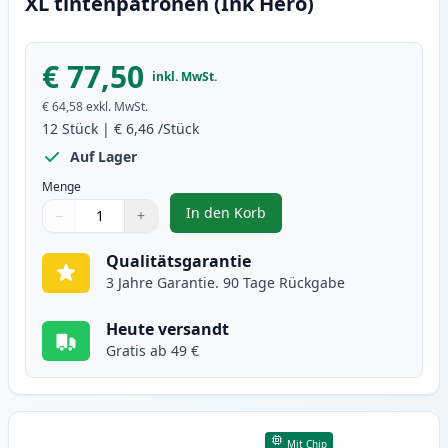
XL tintenpatronen (Ink Hero)
€ 77,50
inkl. MwSt.
€ 64,58
exkl. MwSt.
12
Stück
|
€ 6,46
/Stück
Auf Lager
Menge
In den Korb
−
+
,
12 stück Canon PGI-570XL & CLI-
Menge
Verwenden Sie die Tasten, um anzupassen
Menge
:
1
Qualitätsgarantie
3 Jahre Garantie. 90 Tage Rückgabe
Heute versandt
Gratis ab 49 €
Mit Chip