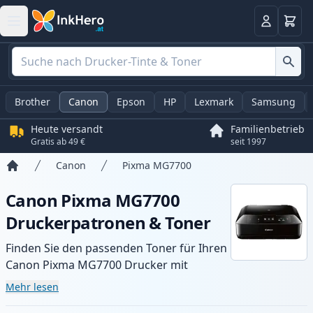
Warenk
Anmelden
Brother
Canon
Epson
HP
Lexmark
Samsung
Heute versandt
Familienbetrieb
Gratis ab 49 €
seit 1997
Canon
Pixma MG7700
Startseite
Canon Pixma MG7700
Druckerpatronen & Toner
Finden Sie den passenden Toner für Ihren
Canon Pixma MG7700 Drucker mit
unserer Auswahl an kompatiblen und XL-
Mehr lesen
Patronen. Profitieren Sie von