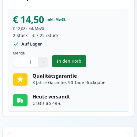
€ 14,50
inkl. MwSt.
€ 12,08
exkl. MwSt.
2
Stück
|
€ 7,25
/Stück
Auf Lager
Menge
In den Korb
−
+
,
2 stück Canon CLI-571XL grau XL
Menge
Verwenden Sie die Tasten, um anzupassen
Menge
:
1
Qualitätsgarantie
3 Jahre Garantie. 90 Tage Rückgabe
Heute versandt
Gratis ab 49 €