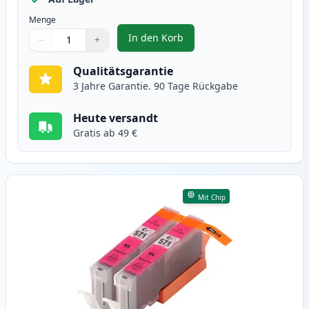
Menge
In den Korb
−
+
,
2 stück Canon CLI-571XL cyan XL
Menge
Verwenden Sie die Tasten, um anzupassen
Menge
:
1
Qualitätsgarantie
3 Jahre Garantie. 90 Tage Rückgabe
Heute versandt
Gratis ab 49 €
Mit Chip