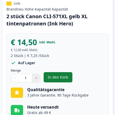
Gelb
Brandneu
Hohe Kapazität
Kapazität
2 stück Canon CLI-571XL gelb XL
tintenpatronen (Ink Hero)
€ 14,50
inkl. MwSt.
€ 12,08
exkl. MwSt.
2
Stück
|
€ 7,25
/Stück
Auf Lager
Menge
In den Korb
−
+
,
2 stück Canon CLI-571XL gelb XL
Menge
Verwenden Sie die Tasten, um anzupassen
Menge
:
1
Qualitätsgarantie
3 Jahre Garantie. 90 Tage Rückgabe
Heute versandt
Gratis ab 49 €