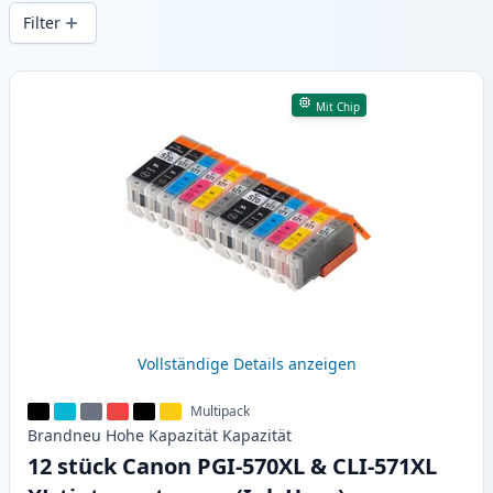
gleichbleibender Druckqualität und
Filter
schnellem Versand aus lokalem Lager in .
Produkte
Mit Chip
Vollständige Details anzeigen
Multipack
Brandneu
Hohe Kapazität
Kapazität
12 stück Canon PGI-570XL & CLI-571XL