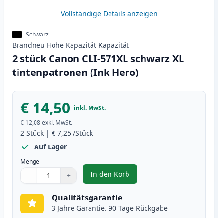
Vollständige Details anzeigen
Schwarz
Brandneu
Hohe Kapazität
Kapazität
2 stück Canon CLI-571XL schwarz XL
tintenpatronen (Ink Hero)
€ 14,50
inkl. MwSt.
€ 12,08
exkl. MwSt.
2
Stück
|
€ 7,25
/Stück
Auf Lager
Menge
In den Korb
−
+
,
2 stück Canon CLI-571XL schwarz
Menge
Verwenden Sie die Tasten, um anzupassen
Menge
:
1
Qualitätsgarantie
3 Jahre Garantie. 90 Tage Rückgabe