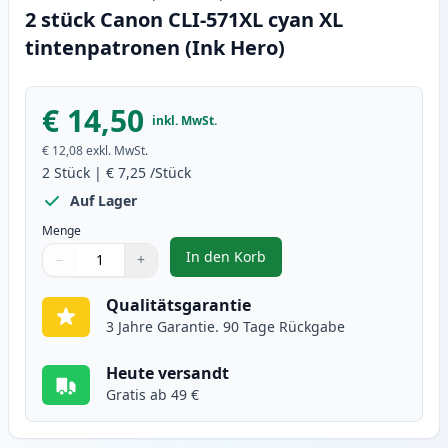
2 stück Canon CLI-571XL cyan XL
tintenpatronen (Ink Hero)
€ 14,50
inkl. MwSt.
€ 12,08
exkl. MwSt.
2
Stück
|
€ 7,25
/Stück
Auf Lager
Menge
In den Korb
−
+
,
2 stück Canon CLI-571XL cyan XL
Menge
Verwenden Sie die Tasten, um anzupassen
Menge
:
1
Qualitätsgarantie
3 Jahre Garantie. 90 Tage Rückgabe
Heute versandt
Gratis ab 49 €