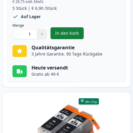
€ 28,75
exkl. MwSt.
5
Stück
|
€ 6,90
/Stück
Auf Lager
Menge
In den Korb
−
+
,
5 stück Canon PGI-570XL & CLI-5
Menge
Verwenden Sie die Tasten, um anzupassen
Menge
:
1
Qualitätsgarantie
3 Jahre Garantie. 90 Tage Rückgabe
Heute versandt
Gratis ab 49 €
Mit Chip