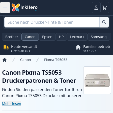
Warenk
Anmelden
Brother
Canon
Epson
HP
Lexmark
Samsung
Heute versandt
Familienbetrieb
Gratis ab 49 €
seit 1997
Canon
Pixma TS5053
Startseite
Canon Pixma TS5053
Druckerpatronen & Toner
Finden Sie den passenden Toner für Ihren
Canon Pixma TS5053 Drucker mit unserer
Auswahl an kompatiblen und XL-Patronen.
Mehr lesen
Profitieren Sie von gleichbleibender