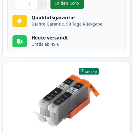
In den Korb
−
+
,
2 stück Canon PGI-570 XL tinten
Menge
Verwenden Sie die Tasten, um anzupassen
Menge
:
1
Qualitätsgarantie
3 Jahre Garantie. 90 Tage Rückgabe
Heute versandt
Gratis ab 49 €
Mit Chip