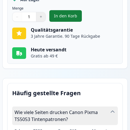
Menge
In den Korb
−
+
,
2 stück Canon CLI-571XL gelb XL
Menge
Verwenden Sie die Tasten, um anzupassen
Menge
:
1
Qualitätsgarantie
3 Jahre Garantie. 90 Tage Rückgabe
Heute versandt
Gratis ab 49 €
Häufig gestellte Fragen
Wie viele Seiten drucken Canon Pixma
TS5053 Tintenpatronen?