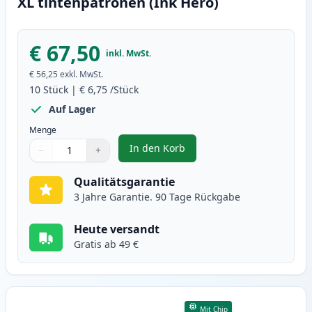
XL tintenpatronen (Ink Hero)
€ 67,50
inkl. MwSt.
€ 56,25
exkl. MwSt.
10
Stück
|
€ 6,75
/Stück
Auf Lager
Menge
In den Korb
−
+
,
10 stück Canon PGI-570XL & CLI-
Menge
Verwenden Sie die Tasten, um anzupassen
Menge
:
1
Qualitätsgarantie
3 Jahre Garantie. 90 Tage Rückgabe
Heute versandt
Gratis ab 49 €
Mit Chip