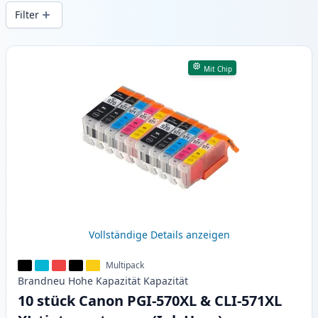
Druckqualität und schnellem Versand aus
Filter
lokalem Lager in .
Produkte
Mit Chip
Vollständige Details anzeigen
Multipack
Brandneu
Hohe Kapazität
Kapazität
10 stück Canon PGI-570XL & CLI-571XL