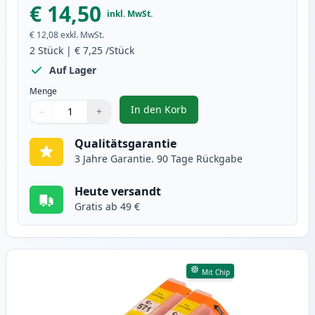
€ 14,50
inkl. MwSt.
€ 12,08
exkl. MwSt.
2
Stück
|
€ 7,25
/Stück
Auf Lager
Menge
In den Korb
−
+
,
2 stück Canon CLI-571XL magent
Menge
Verwenden Sie die Tasten, um anzupassen
Menge
:
1
Qualitätsgarantie
3 Jahre Garantie. 90 Tage Rückgabe
Heute versandt
Gratis ab 49 €
Mit Chip