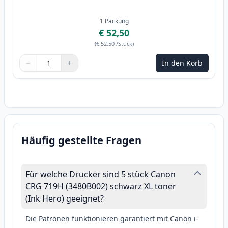
1
Packung
€ 52,50
(
€ 52,50
/Stück
)
−
+
In den Korb
Menge
Verwenden Sie die Tasten, um anzupassen
Menge
:
1
Häufig gestellte Fragen
Für welche Drucker sind 5 stück Canon
CRG 719H (3480B002) schwarz XL toner
(Ink Hero) geeignet?
Die Patronen funktionieren garantiert mit Canon i-