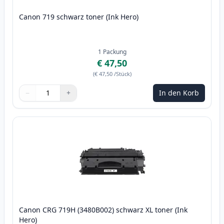
Canon 719 schwarz toner (Ink Hero)
1
Packung
€ 47,50
(
€ 47,50
/Stück
)
−
+
In den Korb
Menge
Verwenden Sie die Tasten, um anzupassen
Menge
:
1
Canon CRG 719H (3480B002) schwarz XL toner (Ink
Hero)