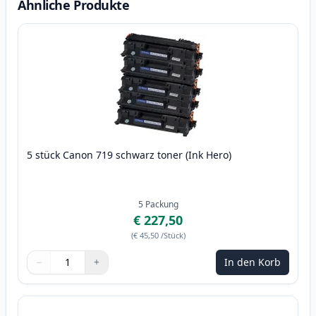
Ähnliche Produkte
5 stück Canon 719 schwarz toner (Ink Hero)
5
Packung
€ 227,50
(
€ 45,50
/Stück
)
−
+
In den Korb
Menge
Verwenden Sie die Tasten, um anzupassen
Menge
:
1