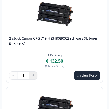
2 stück Canon CRG 719 H (3480B002) schwarz XL toner
(Ink Hero)
2
Packung
€ 132,50
(
€ 66,25
/Stück
)
−
+
In den Korb
Menge
Verwenden Sie die Tasten, um anzupassen
Menge
:
1