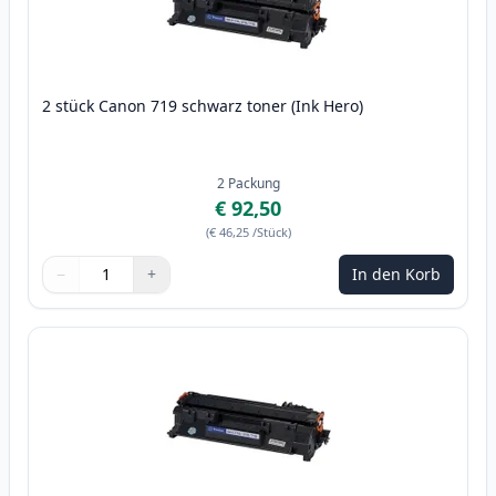
2 stück Canon 719 schwarz toner (Ink Hero)
2
Packung
€ 92,50
(
€ 46,25
/Stück
)
−
+
In den Korb
Menge
Verwenden Sie die Tasten, um anzupassen
Menge
:
1