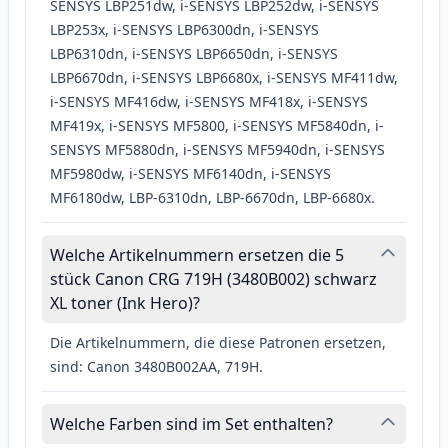
SENSYS LBP251dw, i-SENSYS LBP252dw, i-SENSYS
LBP253x, i-SENSYS LBP6300dn, i-SENSYS
LBP6310dn, i-SENSYS LBP6650dn, i-SENSYS
LBP6670dn, i-SENSYS LBP6680x, i-SENSYS MF411dw,
i-SENSYS MF416dw, i-SENSYS MF418x, i-SENSYS
MF419x, i-SENSYS MF5800, i-SENSYS MF5840dn, i-
SENSYS MF5880dn, i-SENSYS MF5940dn, i-SENSYS
MF5980dw, i-SENSYS MF6140dn, i-SENSYS
MF6180dw, LBP-6310dn, LBP-6670dn, LBP-6680x.
Welche Artikelnummern ersetzen die 5
stück Canon CRG 719H (3480B002) schwarz
XL toner (Ink Hero)?
Die Artikelnummern, die diese Patronen ersetzen,
sind: Canon 3480B002AA, 719H.
Welche Farben sind im Set enthalten?