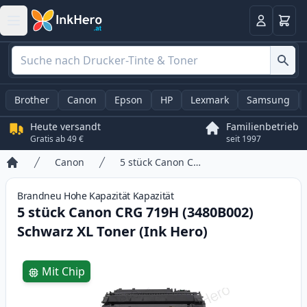
Warenk
Anmelden
Brother
Canon
Epson
HP
Lexmark
Samsung
Heute versandt
Familienbetrieb
Gratis ab 49 €
seit 1997
Canon
5 stück Canon CRG 719H (3480B002) Schwarz XL Toner (Ink Hero)
Startseite
Brandneu
Hohe Kapazität
Kapazität
5 stück Canon CRG 719H (3480B002)
Schwarz XL Toner (Ink Hero)
Product information
Mit Chip