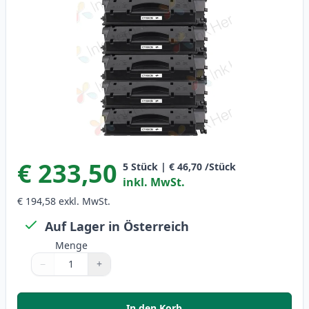
€ 233,50
5
Stück
|
€ 46,70
/Stück
inkl. MwSt.
€ 194,58
exkl. MwSt.
Auf Lager in Österreich
Menge
−
+
Menge
Verwenden Sie die Tasten, um anzupassen
Menge
:
1
In den Korb