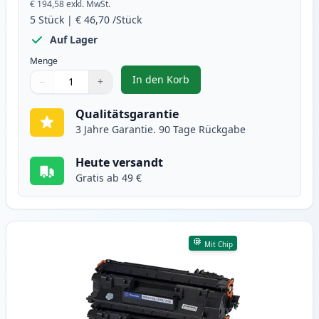
€ 194,58
exkl. MwSt.
5
Stück
|
€ 46,70
/Stück
Auf Lager
Menge
In den Korb
−
+
,
5 stück Canon CRG 719H (3480B0
Menge
Verwenden Sie die Tasten, um anzupassen
Menge
:
1
Qualitätsgarantie
3 Jahre Garantie. 90 Tage Rückgabe
Heute versandt
Gratis ab 49 €
Mit Chip