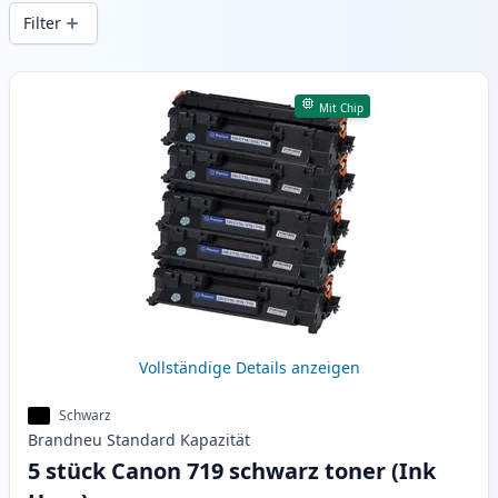
gleichbleibender Druckqualität und
Filter
schnellem Versand aus lokalem Lager in .
Produkte
Mit Chip
Vollständige Details anzeigen
Schwarz
Brandneu
Standard
Kapazität
5 stück Canon 719 schwarz toner (Ink