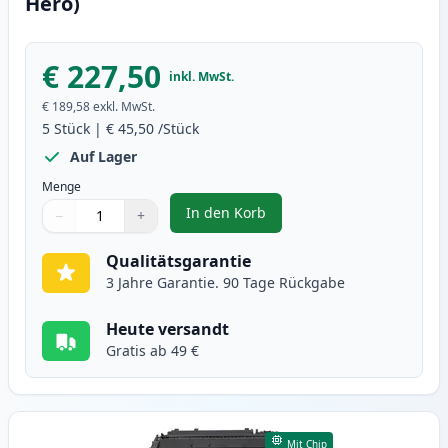
Hero)
€ 227,50
inkl. MwSt.
€ 189,58
exkl. MwSt.
5
Stück
|
€ 45,50
/Stück
Auf Lager
Menge
In den Korb
−
+
,
5 stück Canon 719 schwarz toner
Menge
Verwenden Sie die Tasten, um anzupassen
Menge
:
1
Qualitätsgarantie
3 Jahre Garantie. 90 Tage Rückgabe
Heute versandt
Gratis ab 49 €
Mit Chip