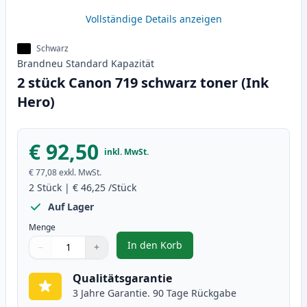
Vollständige Details anzeigen
Schwarz
Brandneu
Standard
Kapazität
2 stück Canon 719 schwarz toner (Ink
Hero)
€ 92,50
inkl. MwSt.
€ 77,08
exkl. MwSt.
2
Stück
|
€ 46,25
/Stück
Auf Lager
Menge
In den Korb
−
+
,
2 stück Canon 719 schwarz toner
Menge
Verwenden Sie die Tasten, um anzupassen
Menge
:
1
Qualitätsgarantie
3 Jahre Garantie. 90 Tage Rückgabe