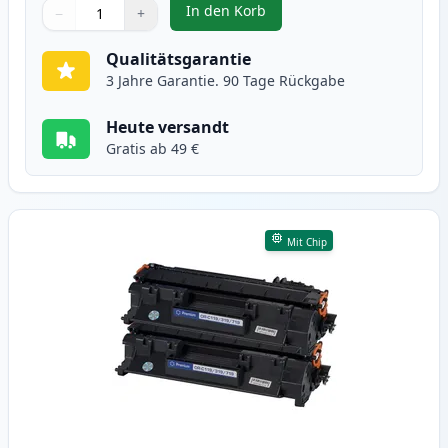
In den Korb
−
+
,
2 stück Canon CRG 719 H (3480B
Menge
Verwenden Sie die Tasten, um anzupassen
Menge
:
1
Qualitätsgarantie
3 Jahre Garantie. 90 Tage Rückgabe
Heute versandt
Gratis ab 49 €
Mit Chip