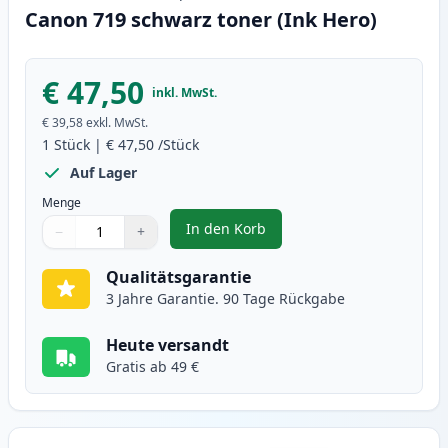
Canon 719 schwarz toner (Ink Hero)
€ 47,50
inkl. MwSt.
€ 39,58
exkl. MwSt.
1
Stück
|
€ 47,50
/Stück
Auf Lager
Menge
In den Korb
−
+
,
Canon 719 schwarz toner (Ink H
Menge
Verwenden Sie die Tasten, um anzupassen
Menge
:
1
Qualitätsgarantie
3 Jahre Garantie. 90 Tage Rückgabe
Heute versandt
Gratis ab 49 €