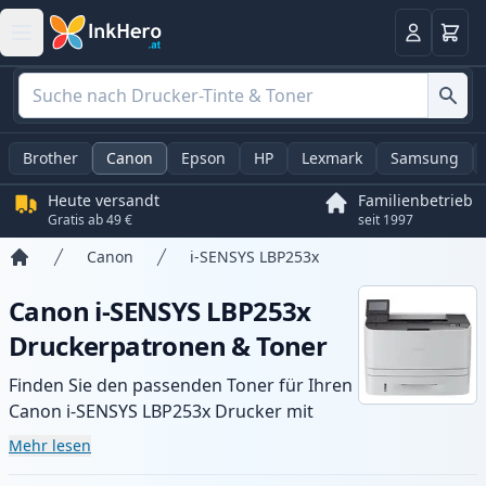
Warenk
Anmelden
Brother
Canon
Epson
HP
Lexmark
Samsung
Heute versandt
Familienbetrieb
Gratis ab 49 €
seit 1997
Canon
i-SENSYS LBP253x
Startseite
Canon i-SENSYS LBP253x
Druckerpatronen & Toner
Finden Sie den passenden Toner für Ihren
Canon i-SENSYS LBP253x Drucker mit
unserer Auswahl an kompatiblen und XL-
Mehr lesen
Patronen. Profitieren Sie von