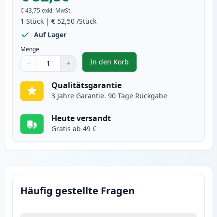
€ 43,75
exkl. MwSt.
1
Stück
|
€ 52,50
/Stück
Auf Lager
Menge
In den Korb
−
+
,
Canon CRG 719H (3480B002) schw
Menge
Verwenden Sie die Tasten, um anzupassen
Menge
:
1
Qualitätsgarantie
3 Jahre Garantie. 90 Tage Rückgabe
Heute versandt
Gratis ab 49 €
Häufig gestellte Fragen