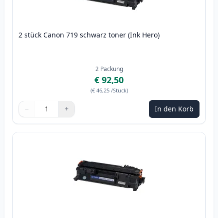
2 stück Canon 719 schwarz toner (Ink Hero)
2
Packung
€ 92,50
(
€ 46,25
/Stück
)
−
+
In den Korb
Menge
Verwenden Sie die Tasten, um anzupassen
Menge
:
1