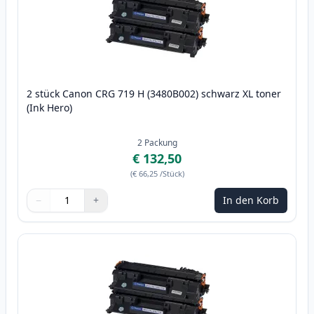
2 stück Canon CRG 719 H (3480B002) schwarz XL toner
(Ink Hero)
2
Packung
€ 132,50
(
€ 66,25
/Stück
)
−
+
In den Korb
Menge
Verwenden Sie die Tasten, um anzupassen
Menge
:
1