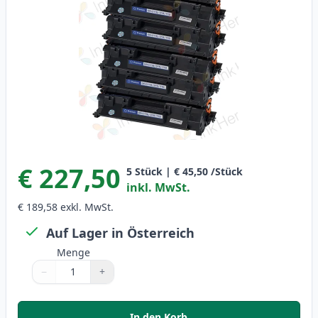
€ 227,50
5
Stück
|
€ 45,50
/Stück
inkl. MwSt.
€ 189,58
exkl. MwSt.
Auf Lager in Österreich
Menge
−
+
Menge
Verwenden Sie die Tasten, um anzupassen
Menge
:
1
In den Korb