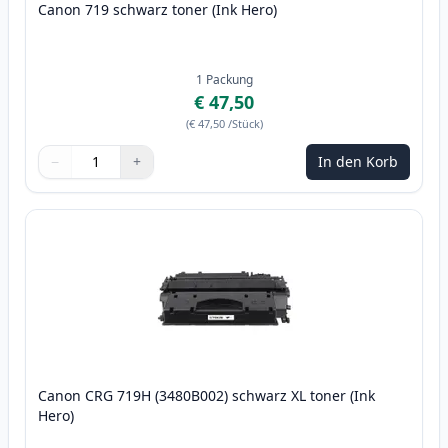
Canon 719 schwarz toner (Ink Hero)
1
Packung
€ 47,50
(
€ 47,50
/Stück
)
−
+
In den Korb
Menge
Verwenden Sie die Tasten, um anzupassen
Menge
:
1
Canon CRG 719H (3480B002) schwarz XL toner (Ink
Hero)