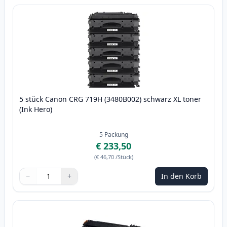
5 stück Canon CRG 719H (3480B002) schwarz XL toner
(Ink Hero)
5
Packung
€ 233,50
(
€ 46,70
/Stück
)
−
+
In den Korb
Menge
Verwenden Sie die Tasten, um anzupassen
Menge
:
1