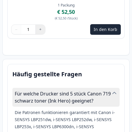
1
Packung
€ 52,50
(
€ 52,50
/Stück
)
−
+
In den Korb
Menge
Verwenden Sie die Tasten, um anzupassen
Menge
:
1
Häufig gestellte Fragen
Für welche Drucker sind 5 stück Canon 719
schwarz toner (Ink Hero) geeignet?
Die Patronen funktionieren garantiert mit Canon i-
SENSYS LBP251dw, i-SENSYS LBP252dw, i-SENSYS
LBP253x, i-SENSYS LBP6300dn, i-SENSYS