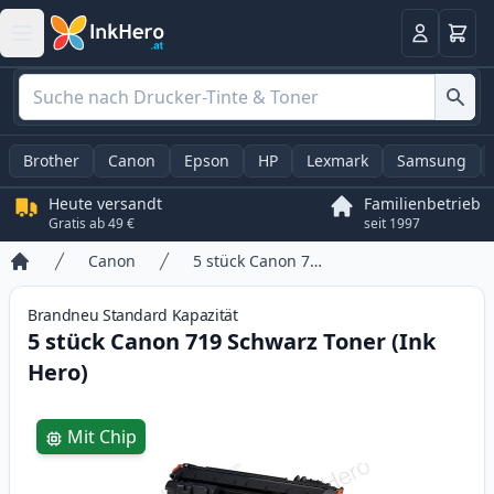
Warenk
Anmelden
Brother
Canon
Epson
HP
Lexmark
Samsung
Heute versandt
Familienbetrieb
Gratis ab 49 €
seit 1997
Canon
5 stück Canon 719 Schwarz Toner (Ink Hero)
Startseite
Brandneu
Standard
Kapazität
5 stück Canon 719 Schwarz Toner (Ink
Hero)
Product information
Mit Chip