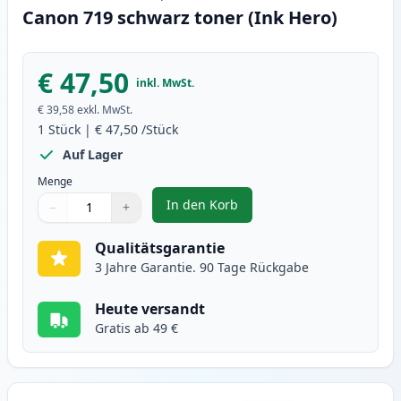
Canon 719 schwarz toner (Ink Hero)
€ 47,50
inkl. MwSt.
€ 39,58
exkl. MwSt.
1
Stück
|
€ 47,50
/Stück
Auf Lager
Menge
In den Korb
−
+
,
Canon 719 schwarz toner (Ink H
Menge
Verwenden Sie die Tasten, um anzupassen
Menge
:
1
Qualitätsgarantie
3 Jahre Garantie. 90 Tage Rückgabe
Heute versandt
Gratis ab 49 €