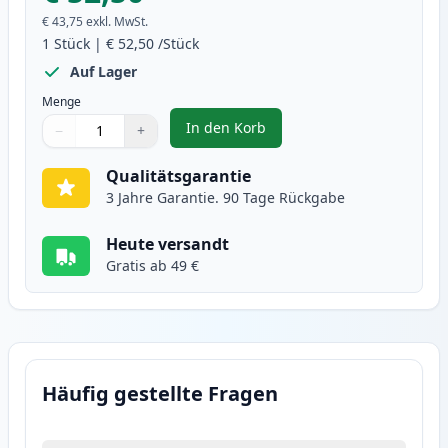
€ 43,75
exkl. MwSt.
1
Stück
|
€ 52,50
/Stück
Auf Lager
Menge
In den Korb
−
+
,
Canon CRG 719H (3480B002) schw
Menge
Verwenden Sie die Tasten, um anzupassen
Menge
:
1
Qualitätsgarantie
3 Jahre Garantie. 90 Tage Rückgabe
Heute versandt
Gratis ab 49 €
Häufig gestellte Fragen