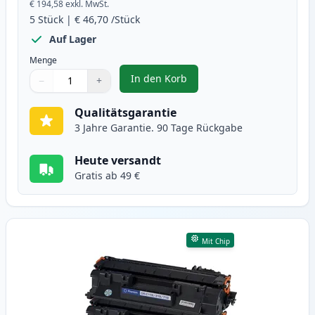
€ 194,58
exkl. MwSt.
5
Stück
|
€ 46,70
/Stück
Auf Lager
Menge
In den Korb
−
+
,
5 stück Canon CRG 719H (3480B0
Menge
Verwenden Sie die Tasten, um anzupassen
Menge
:
1
Qualitätsgarantie
3 Jahre Garantie. 90 Tage Rückgabe
Heute versandt
Gratis ab 49 €
Mit Chip