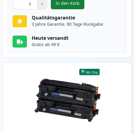
In den Korb
−
+
,
2 stück Canon CRG 719 H (3480B
Menge
Verwenden Sie die Tasten, um anzupassen
Menge
:
1
Qualitätsgarantie
3 Jahre Garantie. 90 Tage Rückgabe
Heute versandt
Gratis ab 49 €
Mit Chip