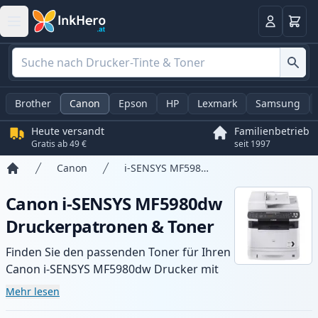
Warenk
Anmelden
Brother
Canon
Epson
HP
Lexmark
Samsung
Heute versandt
Familienbetrieb
Gratis ab 49 €
seit 1997
Canon
i-SENSYS MF5980dw
Startseite
Canon i-SENSYS MF5980dw
Druckerpatronen & Toner
Finden Sie den passenden Toner für Ihren
Canon i-SENSYS MF5980dw Drucker mit
unserer Auswahl an kompatiblen und XL-
Mehr lesen
Patronen. Profitieren Sie von