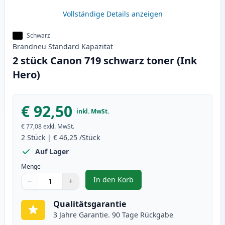
Vollständige Details anzeigen
Schwarz
Brandneu
Standard
Kapazität
2 stück Canon 719 schwarz toner (Ink
Hero)
€ 92,50
inkl. MwSt.
€ 77,08
exkl. MwSt.
2
Stück
|
€ 46,25
/Stück
Auf Lager
Menge
In den Korb
−
+
,
2 stück Canon 719 schwarz toner
Menge
Verwenden Sie die Tasten, um anzupassen
Menge
:
1
Qualitätsgarantie
3 Jahre Garantie. 90 Tage Rückgabe