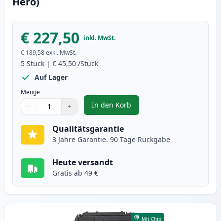
Hero)
€ 227,50
inkl. MwSt.
€ 189,58
exkl. MwSt.
5
Stück
|
€ 45,50
/Stück
Auf Lager
Menge
In den Korb
−
+
,
5 stück Canon 719 schwarz toner
Menge
Verwenden Sie die Tasten, um anzupassen
Menge
:
1
Qualitätsgarantie
3 Jahre Garantie. 90 Tage Rückgabe
Heute versandt
Gratis ab 49 €
Mit Chip