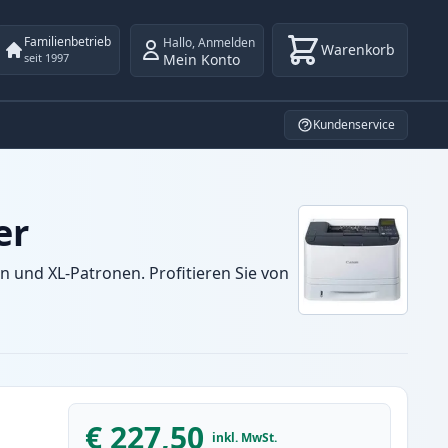
Familienbetrieb
Hallo
,
Anmelden
Warenkorb
Mein Konto
seit 1997
Kundenservice
er
 und XL-Patronen. Profitieren Sie von
€ 227,50
inkl. MwSt.