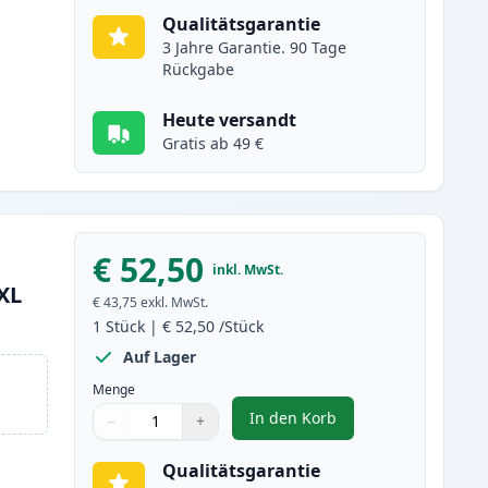
Qualitätsgarantie
3 Jahre Garantie. 90 Tage
Rückgabe
Heute versandt
Gratis ab 49 €
€ 52,50
inkl. MwSt.
XL
€ 43,75
exkl. MwSt.
1
Stück
|
€ 52,50
/Stück
Auf Lager
Menge
In den Korb
−
+
,
Canon CRG 719H (3480B002
Menge
Verwenden Sie die Tasten, um anzupassen
Menge
:
1
Qualitätsgarantie