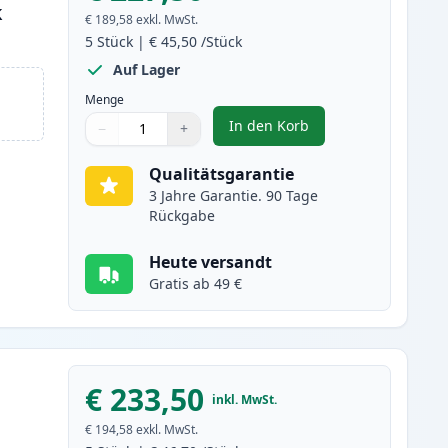
k
€ 189,58
exkl. MwSt.
5
Stück
|
€ 45,50
/Stück
Auf Lager
Menge
In den Korb
−
+
,
5 stück Canon 719 schwar
Menge
Verwenden Sie die Tasten, um anzupassen
Menge
:
1
Qualitätsgarantie
3 Jahre Garantie. 90 Tage
Rückgabe
Heute versandt
Gratis ab 49 €
€ 233,50
inkl. MwSt.
€ 194,58
exkl. MwSt.