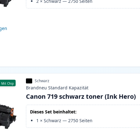
2
×
Schwarz
—
2750
Seiten
igen
Schwarz
Mit Chip
Brandneu
Standard
Kapazität
Canon 719 schwarz toner (Ink Hero)
Dieses Set beinhaltet:
1
×
Schwarz
—
2750
Seiten