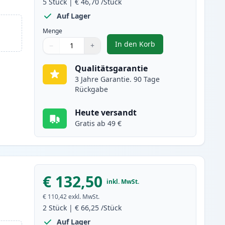
5
Stück
|
€ 46,70
/Stück
Auf Lager
Menge
In den Korb
−
+
,
5 stück Canon CRG 719H (
Menge
Verwenden Sie die Tasten, um anzupassen
Menge
:
1
Qualitätsgarantie
3 Jahre Garantie. 90 Tage
Rückgabe
Heute versandt
Gratis ab 49 €
€ 132,50
inkl. MwSt.
€ 110,42
exkl. MwSt.
2
Stück
|
€ 66,25
/Stück
Auf Lager