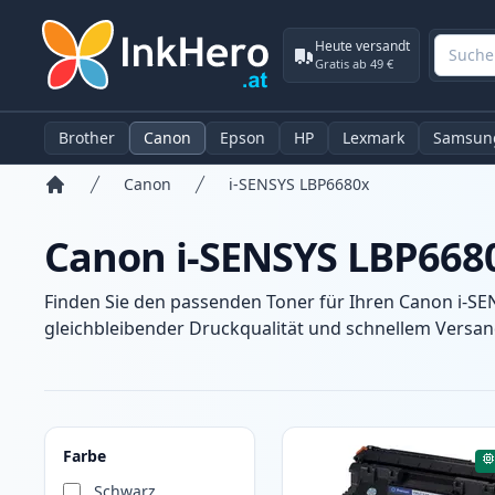
Heute versandt
Gratis ab 49 €
Brother
Canon
Epson
HP
Lexmark
Samsun
Canon
i-SENSYS LBP6680x
Startseite
Canon i-SENSYS LBP668
Finden Sie den passenden Toner für Ihren Canon i-SE
gleichbleibender Druckqualität und schnellem Versand
Produkte
Farbe
Schwarz