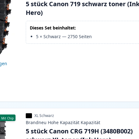
5 stück Canon 719 schwarz toner (In
Hero)
Dieses Set beinhaltet:
5
×
Schwarz
—
2750
Seiten
igen
XL Schwarz
Mit Chip
Brandneu
Hohe Kapazität
Kapazität
5 stück Canon CRG 719H (3480B002)