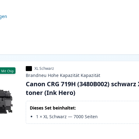
igen
XL Schwarz
Mit Chip
Brandneu
Hohe Kapazität
Kapazität
Canon CRG 719H (3480B002) schwarz 
toner (Ink Hero)
Dieses Set beinhaltet:
1
×
XL Schwarz
—
7000
Seiten