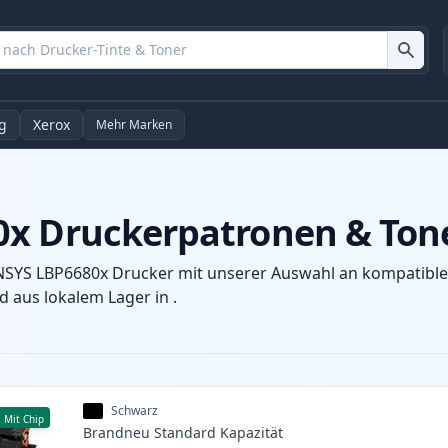
g
Xerox
Mehr Marken
0x Druckerpatronen & Ton
NSYS LBP6680x Drucker mit unserer Auswahl an kompatiblen
 aus lokalem Lager in .
Schwarz
Mit Chip
Brandneu
Standard
Kapazität