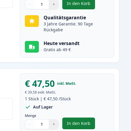
In den Korb
−
+
,
2 stück Canon 719 schwar
Menge
Verwenden Sie die Tasten, um anzupassen
Menge
:
1
Qualitätsgarantie
3 Jahre Garantie. 90 Tage
Rückgabe
Heute versandt
Gratis ab 49 €
€ 47,50
inkl. MwSt.
€ 39,58
exkl. MwSt.
1
Stück
|
€ 47,50
/Stück
Auf Lager
Menge
In den Korb
−
+
,
Canon 719 schwarz toner 
Menge
Verwenden Sie die Tasten, um anzupassen
Menge
:
1