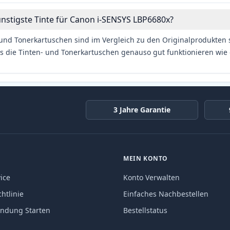
ünstigste Tinte für Canon i-SENSYS LBP6680x?
und Tonerkartuschen sind im Vergleich zu den Originalprodukten se
s die Tinten- und Tonerkartuschen genauso gut funktionieren wie 
3 Jahre Garantie
MEIN KONTO
ice
Konto Verwalten
htlinie
Einfaches Nachbestellen
endung Starten
Bestellstatus