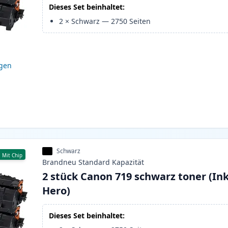
Dieses Set beinhaltet:
2
×
Schwarz
—
2750
Seiten
igen
Schwarz
Mit Chip
Brandneu
Standard
Kapazität
2 stück Canon 719 schwarz toner (In
Hero)
Dieses Set beinhaltet: