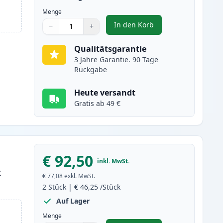
Menge
In den Korb
−
+
,
2 stück Canon CRG 719 H 
Menge
Verwenden Sie die Tasten, um anzupassen
Menge
:
1
Qualitätsgarantie
3 Jahre Garantie. 90 Tage
Rückgabe
Heute versandt
Gratis ab 49 €
€ 92,50
inkl. MwSt.
k
€ 77,08
exkl. MwSt.
2
Stück
|
€ 46,25
/Stück
Auf Lager
Menge