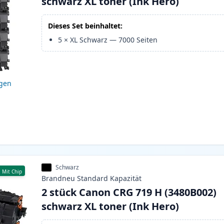
schwarz XL toner (Ink Hero)
Dieses Set beinhaltet:
5
×
XL Schwarz
—
7000
Seiten
igen
Schwarz
Mit Chip
Brandneu
Standard
Kapazität
2 stück Canon CRG 719 H (3480B002)
schwarz XL toner (Ink Hero)