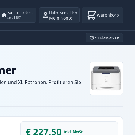
Familienbetrieb
Hallo
,
Anmelden
Warenkorb
Mein Konto
seit 1997
Kundenservice
ner
n und XL-Patronen. Profitieren Sie
€ 227,50
inkl. MwSt.