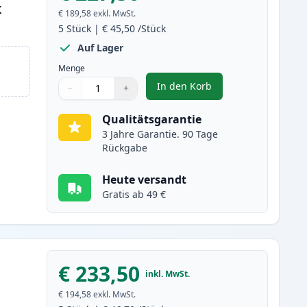
k
€ 189,58
exkl. MwSt.
5
Stück
|
€ 45,50
/Stück
Auf Lager
Menge
In den Korb
−
+
,
5 stück Canon 719 schwar
Menge
Verwenden Sie die Tasten, um anzupassen
Menge
:
1
Qualitätsgarantie
3 Jahre Garantie. 90 Tage
Rückgabe
Heute versandt
Gratis ab 49 €
€ 233,50
inkl. MwSt.
€ 194,58
exkl. MwSt.