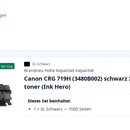
igen
XL Schwarz
Mit Chip
Brandneu
Hohe Kapazität
Kapazität
Canon CRG 719H (3480B002) schwarz 
toner (Ink Hero)
Dieses Set beinhaltet:
1
×
XL Schwarz
—
7000
Seiten