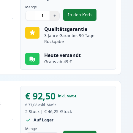
Menge
In den Korb
−
+
,
2 stück Canon CRG 719 H 
Menge
Verwenden Sie die Tasten, um anzupassen
Menge
:
1
Qualitätsgarantie
3 Jahre Garantie. 90 Tage
Rückgabe
Heute versandt
Gratis ab 49 €
€ 92,50
inkl. MwSt.
k
€ 77,08
exkl. MwSt.
2
Stück
|
€ 46,25
/Stück
Auf Lager
Menge