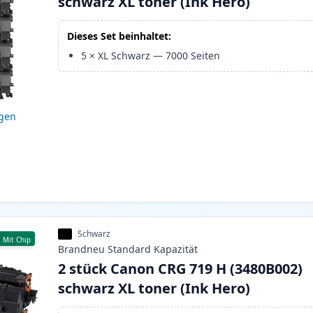
schwarz XL toner (Ink Hero)
Dieses Set beinhaltet:
5
×
XL Schwarz
—
7000
Seiten
igen
Schwarz
Mit Chip
Brandneu
Standard
Kapazität
2 stück Canon CRG 719 H (3480B002)
schwarz XL toner (Ink Hero)