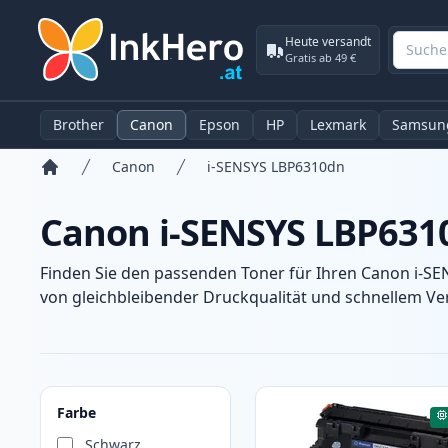
Heute versandt
Gratis ab 49 €
Brother
Canon
Epson
HP
Lexmark
Samsun
Canon
i-SENSYS LBP6310dn
Startseite
Canon i-SENSYS LBP631
Finden Sie den passenden Toner für Ihren Canon i-SE
von gleichbleibender Druckqualität und schnellem Ver
Produkte
Farbe
Schwarz