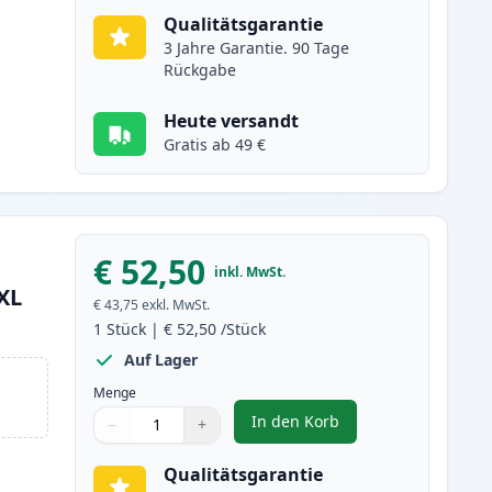
Qualitätsgarantie
3 Jahre Garantie. 90 Tage
Rückgabe
Heute versandt
Gratis ab 49 €
€ 52,50
inkl. MwSt.
XL
€ 43,75
exkl. MwSt.
1
Stück
|
€ 52,50
/Stück
Auf Lager
Menge
In den Korb
−
+
,
Canon CRG 719H (3480B002
Menge
Verwenden Sie die Tasten, um anzupassen
Menge
:
1
Qualitätsgarantie