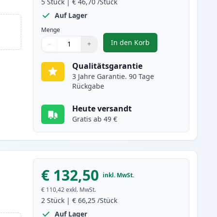
5
Stück
|
€ 46,70
/Stück
Auf Lager
Menge
In den Korb
−
+
,
5 stück Canon CRG 719H (
Menge
Verwenden Sie die Tasten, um anzupassen
Menge
:
1
Qualitätsgarantie
3 Jahre Garantie. 90 Tage
Rückgabe
Heute versandt
Gratis ab 49 €
€ 132,50
inkl. MwSt.
€ 110,42
exkl. MwSt.
2
Stück
|
€ 66,25
/Stück
Auf Lager