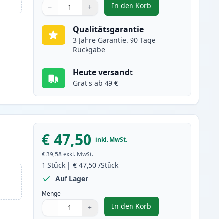
In den Korb
−
+
,
2 stück Canon 719 schwar
Menge
Verwenden Sie die Tasten, um anzupassen
Menge
:
1
Qualitätsgarantie
3 Jahre Garantie. 90 Tage
Rückgabe
Heute versandt
Gratis ab 49 €
€ 47,50
inkl. MwSt.
€ 39,58
exkl. MwSt.
1
Stück
|
€ 47,50
/Stück
Auf Lager
Menge
In den Korb
−
+
,
Canon 719 schwarz toner 
Menge
Verwenden Sie die Tasten, um anzupassen
Menge
:
1