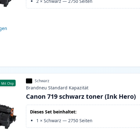
2
×
Schwarz
—
2750
Seiten
igen
Schwarz
Mit Chip
Brandneu
Standard
Kapazität
Canon 719 schwarz toner (Ink Hero)
Dieses Set beinhaltet:
1
×
Schwarz
—
2750
Seiten