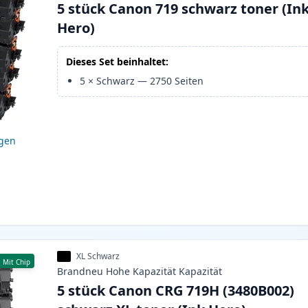
5 stück Canon 719 schwarz toner (In
Hero)
Dieses Set beinhaltet:
5
×
Schwarz
—
2750
Seiten
igen
XL Schwarz
Mit Chip
Brandneu
Hohe Kapazität
Kapazität
5 stück Canon CRG 719H (3480B002)