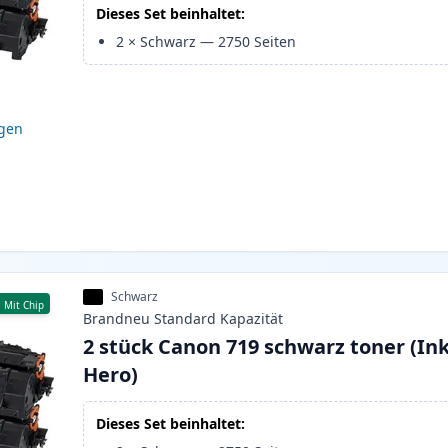
Dieses Set beinhaltet:
2
×
Schwarz
—
2750
Seiten
igen
Schwarz
Mit Chip
Brandneu
Standard
Kapazität
2 stück Canon 719 schwarz toner (In
Hero)
Dieses Set beinhaltet: