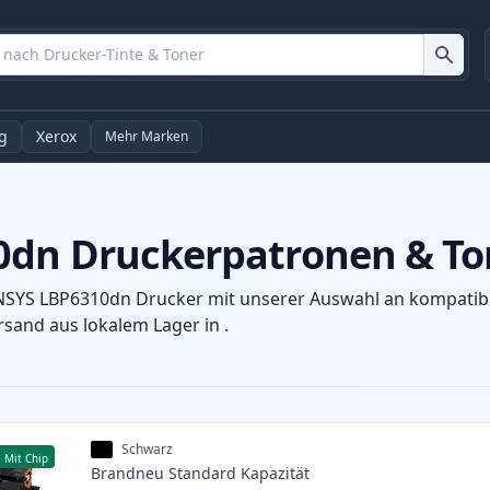
g
Xerox
Mehr Marken
0dn Druckerpatronen & To
NSYS LBP6310dn Drucker mit unserer Auswahl an kompatible
sand aus lokalem Lager in .
Schwarz
Mit Chip
Brandneu
Standard
Kapazität