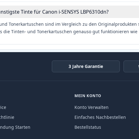
ünstigste Tinte für Canon i-SENSYS LBP6310dn?
und Tonerkartuschen sind im Vergleich zu den Originalprodukten se
s die Tinten- und Tonerkartuschen genauso gut funktionieren wie 
3 Jahre Garantie
MEIN KONTO
ice
Konto Verwalten
htlinie
Einfaches Nachbestellen
endung Starten
Bestellstatus