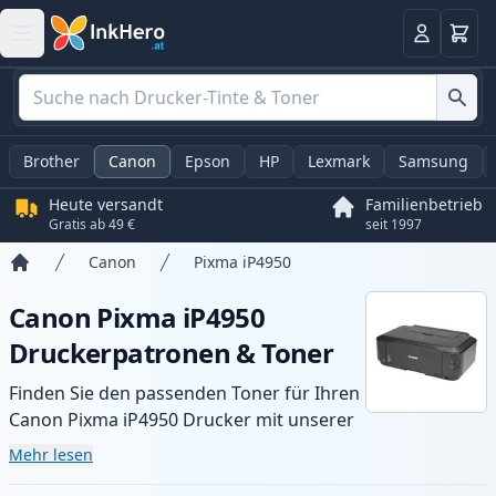
Warenk
Anmelden
Brother
Canon
Epson
HP
Lexmark
Samsung
Heute versandt
Familienbetrieb
Gratis ab 49 €
seit 1997
Canon
Pixma iP4950
Startseite
Canon Pixma iP4950
Druckerpatronen & Toner
Finden Sie den passenden Toner für Ihren
Canon Pixma iP4950 Drucker mit unserer
Auswahl an kompatiblen und XL-Patronen.
Mehr lesen
Profitieren Sie von gleichbleibender