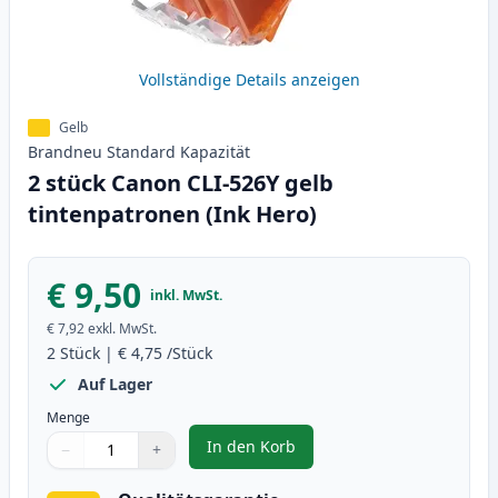
Vollständige Details anzeigen
Gelb
Brandneu
Standard
Kapazität
2 stück Canon CLI-526Y gelb
tintenpatronen (Ink Hero)
€ 9,50
inkl. MwSt.
€ 7,92
exkl. MwSt.
2
Stück
|
€ 4,75
/Stück
Auf Lager
Menge
In den Korb
−
+
,
2 stück Canon CLI-526Y gelb tin
Menge
Verwenden Sie die Tasten, um anzupassen
Menge
:
1