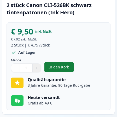
2 stück Canon CLI-526BK schwarz
tintenpatronen (Ink Hero)
€ 9,50
inkl. MwSt.
€ 7,92
exkl. MwSt.
2
Stück
|
€ 4,75
/Stück
Auf Lager
Menge
In den Korb
−
+
,
2 stück Canon CLI-526BK schwar
Menge
Verwenden Sie die Tasten, um anzupassen
Menge
:
1
Qualitätsgarantie
3 Jahre Garantie. 90 Tage Rückgabe
Heute versandt
Gratis ab 49 €