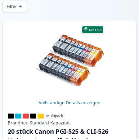
Druckqualität und schnellem Versand aus
Filter
lokalem Lager in .
Produkte
Mit Chip
Vollständige Details anzeigen
Multipack
Brandneu
Standard
Kapazität
20 stück Canon PGI-525 & CLI-526