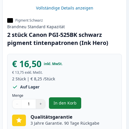
Vollständige Details anzeigen
Pigment Schwarz
Brandneu
Standard
Kapazität
2 stück Canon PGI-525BK schwarz
pigment tintenpatronen (Ink Hero)
€ 16,50
inkl. MwSt.
€ 13,75
exkl. MwSt.
2
Stück
|
€ 8,25
/Stück
Auf Lager
Menge
In den Korb
−
+
,
2 stück Canon PGI-525BK schwar
Menge
Verwenden Sie die Tasten, um anzupassen
Menge
:
1
Qualitätsgarantie
3 Jahre Garantie. 90 Tage Rückgabe