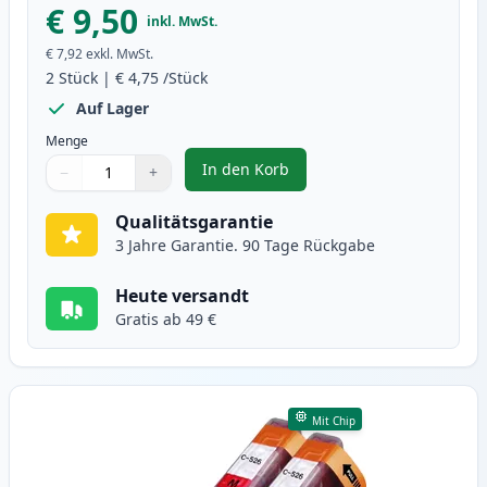
€ 9,50
inkl. MwSt.
€ 7,92
exkl. MwSt.
2
Stück
|
€ 4,75
/Stück
Auf Lager
Menge
In den Korb
−
+
,
2 stück Canon CLI-526C cyan tin
Menge
Verwenden Sie die Tasten, um anzupassen
Menge
:
1
Qualitätsgarantie
3 Jahre Garantie. 90 Tage Rückgabe
Heute versandt
Gratis ab 49 €
Mit Chip