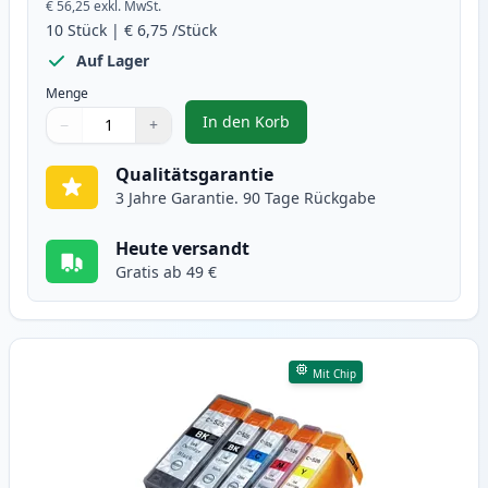
€ 56,25
exkl. MwSt.
10
Stück
|
€ 6,75
/Stück
Auf Lager
Menge
In den Korb
−
+
,
10 stück Canon PGI-525 & CLI-52
Menge
Verwenden Sie die Tasten, um anzupassen
Menge
:
1
Qualitätsgarantie
3 Jahre Garantie. 90 Tage Rückgabe
Heute versandt
Gratis ab 49 €
Mit Chip