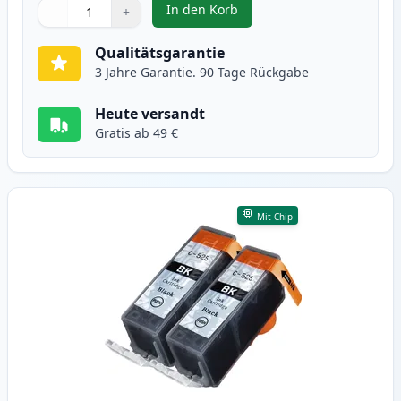
In den Korb
−
+
,
5 stück Canon PGI-525 & CLI-526
Menge
Verwenden Sie die Tasten, um anzupassen
Menge
:
1
Qualitätsgarantie
3 Jahre Garantie. 90 Tage Rückgabe
Heute versandt
Gratis ab 49 €
Mit Chip