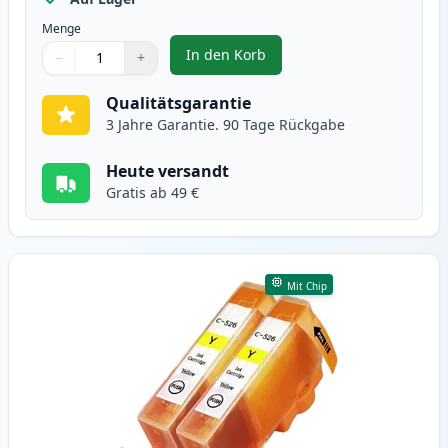
Menge
In den Korb
−
+
,
2 stück Canon CLI-526M magenta
Menge
Verwenden Sie die Tasten, um anzupassen
Menge
:
1
Qualitätsgarantie
3 Jahre Garantie. 90 Tage Rückgabe
Heute versandt
Gratis ab 49 €
Mit Chip