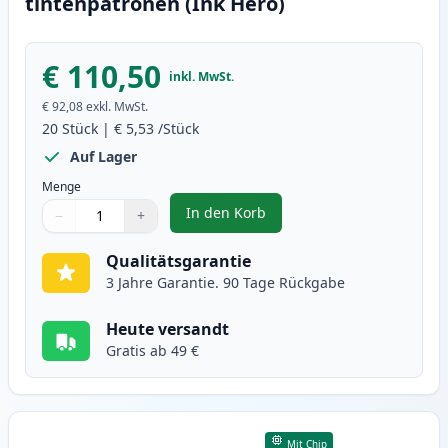
tintenpatronen (Ink Hero)
€ 110,50
inkl. MwSt.
€ 92,08
exkl. MwSt.
20
Stück
|
€ 5,53
/Stück
Auf Lager
Menge
In den Korb
−
+
,
20 stück Canon PGI-525 & CLI-52
Menge
Verwenden Sie die Tasten, um anzupassen
Menge
:
1
Qualitätsgarantie
3 Jahre Garantie. 90 Tage Rückgabe
Heute versandt
Gratis ab 49 €
Mit Chip