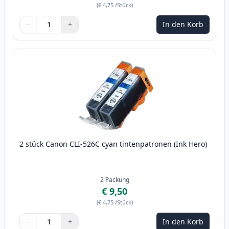
(
€ 4,75
/Stück
)
−
+
In den Korb
Menge
Verwenden Sie die Tasten, um anzupassen
Menge
:
1
2 stück Canon CLI-526C cyan tintenpatronen (Ink Hero)
2
Packung
€ 9,50
(
€ 4,75
/Stück
)
−
+
In den Korb
Menge
Verwenden Sie die Tasten, um anzupassen
Menge
:
1