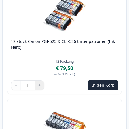
12 stück Canon PGI-525 & CLI-526 tintenpatronen (Ink
Hero)
12
Packung
€ 79,50
(
€ 6,63
/Stück
)
−
+
In den Korb
Menge
Verwenden Sie die Tasten, um anzupassen
Menge
:
1