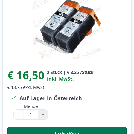
€ 16,50
2
Stück
|
€ 8,25
/Stück
inkl. MwSt.
€ 13,75
exkl. MwSt.
Auf Lager in Österreich
Menge
−
+
Menge
Verwenden Sie die Tasten, um anzupassen
Menge
:
1
In den Korb