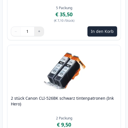
5
Packung
€ 35,50
(
€ 7,10
/Stück
)
−
+
In den Korb
Menge
Verwenden Sie die Tasten, um anzupassen
Menge
:
1
2 stück Canon CLI-526BK schwarz tintenpatronen (Ink
Hero)
2
Packung
€ 9,50