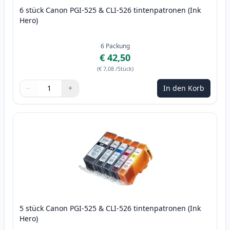
6 stück Canon PGI-525 & CLI-526 tintenpatronen (Ink
Hero)
6
Packung
€ 42,50
(
€ 7,08
/Stück
)
−
+
In den Korb
Menge
Verwenden Sie die Tasten, um anzupassen
Menge
:
1
5 stück Canon PGI-525 & CLI-526 tintenpatronen (Ink
Hero)