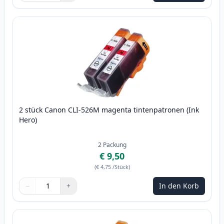
2 stück Canon CLI-526M magenta tintenpatronen (Ink
Hero)
2
Packung
€ 9,50
(
€ 4,75
/Stück
)
−
+
In den Korb
Menge
Verwenden Sie die Tasten, um anzupassen
Menge
:
1