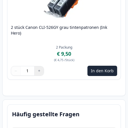
2 stück Canon CLI-526GY grau tintenpatronen (Ink
Hero)
2
Packung
€ 9,50
(
€ 4,75
/Stück
)
−
+
In den Korb
Menge
Verwenden Sie die Tasten, um anzupassen
Menge
:
1
Häufig gestellte Fragen