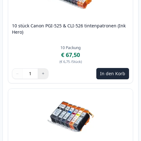
10 stück Canon PGI-525 & CLI-526 tintenpatronen (Ink
Hero)
10
Packung
€ 67,50
(
€ 6,75
/Stück
)
−
+
In den Korb
Menge
Verwenden Sie die Tasten, um anzupassen
Menge
:
1