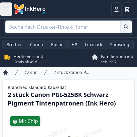
Warenk
Anmelden
Brother
Canon
Epson
HP
Lexmark
Samsung
Heute versandt
Familienbetrieb
Gratis ab 49 €
seit 1997
Canon
2 stück Canon PGI-525BK Schwarz Pigment Tintenpatronen (Ink Hero)
Startseite
Brandneu
Standard
Kapazität
2 stück Canon PGI-525BK Schwarz
Pigment Tintenpatronen (Ink Hero)
Product information
Mit Chip