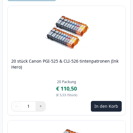
20 stück Canon PGI-525 & CLI-526 tintenpatronen (Ink
Hero)
20
Packung
€ 110,50
(
€ 5,53
/Stück
)
−
+
In den Korb
Menge
Verwenden Sie die Tasten, um anzupassen
Menge
:
1