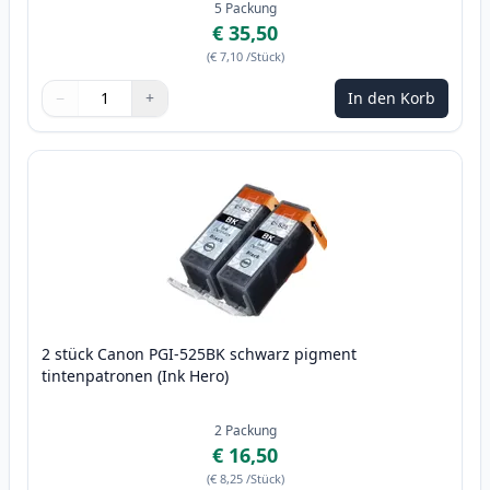
5
Packung
€ 35,50
(
€ 7,10
/Stück
)
−
+
In den Korb
Menge
Verwenden Sie die Tasten, um anzupassen
Menge
:
1
2 stück Canon PGI-525BK schwarz pigment
tintenpatronen (Ink Hero)
2
Packung
€ 16,50
(
€ 8,25
/Stück
)