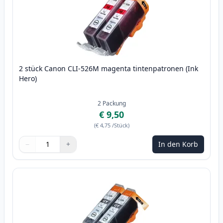
2 stück Canon CLI-526M magenta tintenpatronen (Ink
Hero)
2
Packung
€ 9,50
(
€ 4,75
/Stück
)
−
+
In den Korb
Menge
Verwenden Sie die Tasten, um anzupassen
Menge
:
1