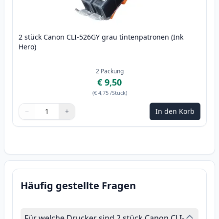
2 stück Canon CLI-526GY grau tintenpatronen (Ink
Hero)
2
Packung
€ 9,50
(
€ 4,75
/Stück
)
−
+
In den Korb
Menge
Verwenden Sie die Tasten, um anzupassen
Menge
:
1
Häufig gestellte Fragen
Für welche Drucker sind 2 stück Canon CLI-