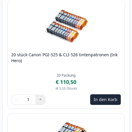
20 stück Canon PGI-525 & CLI-526 tintenpatronen (Ink
Hero)
20
Packung
€ 110,50
(
€ 5,53
/Stück
)
−
+
In den Korb
Menge
Verwenden Sie die Tasten, um anzupassen
Menge
:
1