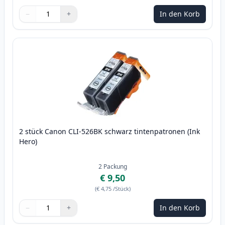
−
+
In den Korb
Menge
Verwenden Sie die Tasten, um anzupassen
Menge
:
1
2 stück Canon CLI-526BK schwarz tintenpatronen (Ink
Hero)
2
Packung
€ 9,50
(
€ 4,75
/Stück
)
−
+
In den Korb
Menge
Verwenden Sie die Tasten, um anzupassen
Menge
:
1