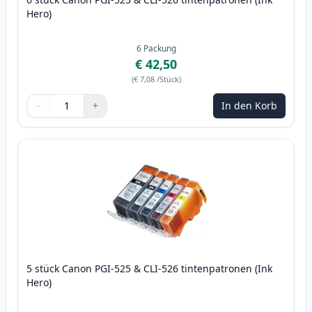
Hero)
6
Packung
€ 42,50
(
€ 7,08
/Stück
)
−
+
In den Korb
Menge
Verwenden Sie die Tasten, um anzupassen
Menge
:
1
5 stück Canon PGI-525 & CLI-526 tintenpatronen (Ink
Hero)