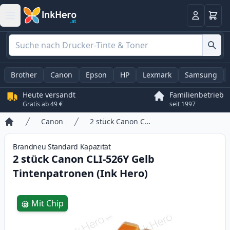
Warenk
Anmelden
Brother
Canon
Epson
HP
Lexmark
Samsung
Heute versandt
Familienbetrieb
Gratis ab 49 €
seit 1997
Canon
2 stück Canon CLI-526Y Gelb Tintenpatronen (Ink Hero)
Startseite
Brandneu
Standard
Kapazität
2 stück Canon CLI-526Y Gelb
Tintenpatronen (Ink Hero)
Product information
Mit Chip