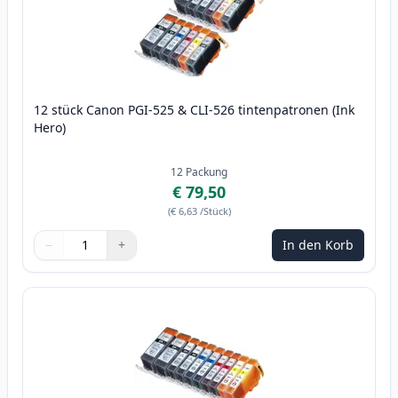
12 stück Canon PGI-525 & CLI-526 tintenpatronen (Ink
Hero)
12
Packung
€ 79,50
(
€ 6,63
/Stück
)
−
+
In den Korb
Menge
Verwenden Sie die Tasten, um anzupassen
Menge
:
1