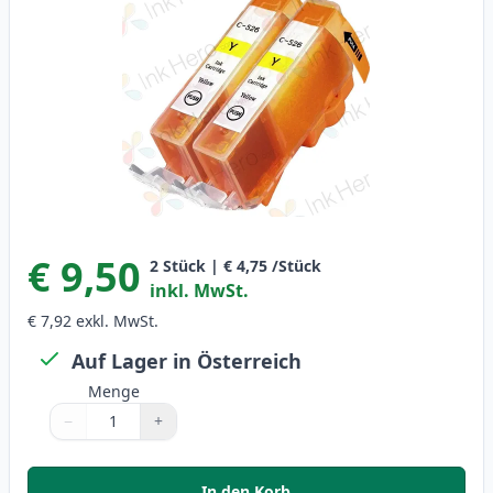
€ 9,50
2
Stück
|
€ 4,75
/Stück
inkl. MwSt.
€ 7,92
exkl. MwSt.
Auf Lager in Österreich
Menge
−
+
Menge
Verwenden Sie die Tasten, um anzupassen
Menge
:
1
In den Korb