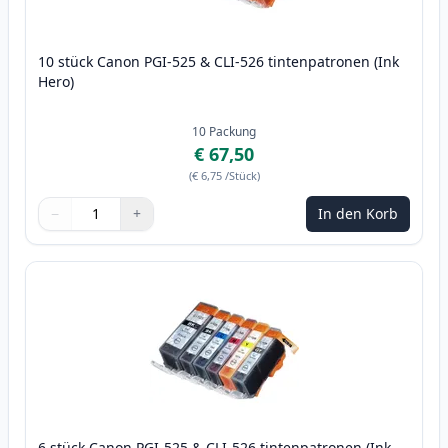
10 stück Canon PGI-525 & CLI-526 tintenpatronen (Ink
Hero)
10
Packung
€ 67,50
(
€ 6,75
/Stück
)
−
+
In den Korb
Menge
Verwenden Sie die Tasten, um anzupassen
Menge
:
1
6 stück Canon PGI-525 & CLI-526 tintenpatronen (Ink