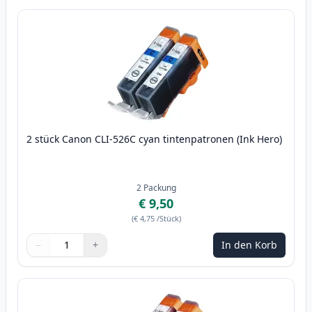
2 stück Canon CLI-526C cyan tintenpatronen (Ink Hero)
2
Packung
€ 9,50
(
€ 4,75
/Stück
)
−
+
In den Korb
Menge
Verwenden Sie die Tasten, um anzupassen
Menge
:
1