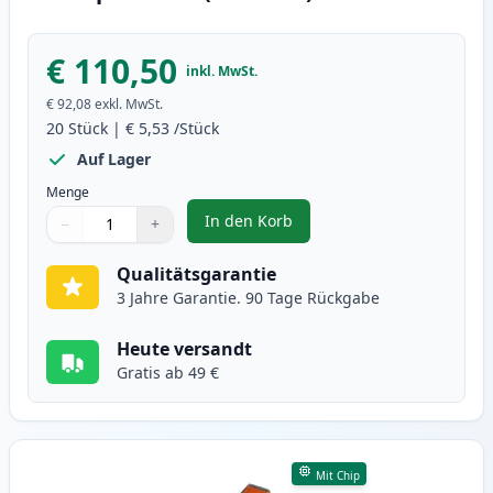
€ 110,50
inkl. MwSt.
€ 92,08
exkl. MwSt.
20
Stück
|
€ 5,53
/Stück
Auf Lager
Menge
In den Korb
−
+
,
20 stück Canon PGI-525 & CLI-52
Menge
Verwenden Sie die Tasten, um anzupassen
Menge
:
1
Qualitätsgarantie
3 Jahre Garantie. 90 Tage Rückgabe
Heute versandt
Gratis ab 49 €
Mit Chip