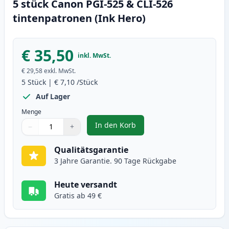
5 stück Canon PGI-525 & CLI-526
tintenpatronen (Ink Hero)
€ 35,50
inkl. MwSt.
€ 29,58
exkl. MwSt.
5
Stück
|
€ 7,10
/Stück
Auf Lager
Menge
In den Korb
−
+
,
5 stück Canon PGI-525 & CLI-526
Menge
Verwenden Sie die Tasten, um anzupassen
Menge
:
1
Qualitätsgarantie
3 Jahre Garantie. 90 Tage Rückgabe
Heute versandt
Gratis ab 49 €