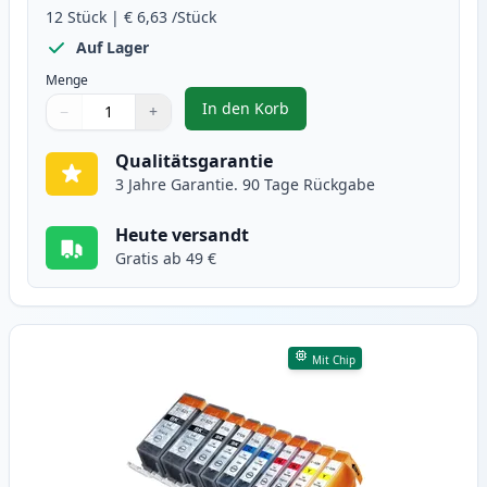
12
Stück
|
€ 6,63
/Stück
Auf Lager
Menge
In den Korb
−
+
,
12 stück Canon PGI-525 & CLI-52
Menge
Verwenden Sie die Tasten, um anzupassen
Menge
:
1
Qualitätsgarantie
3 Jahre Garantie. 90 Tage Rückgabe
Heute versandt
Gratis ab 49 €
Mit Chip