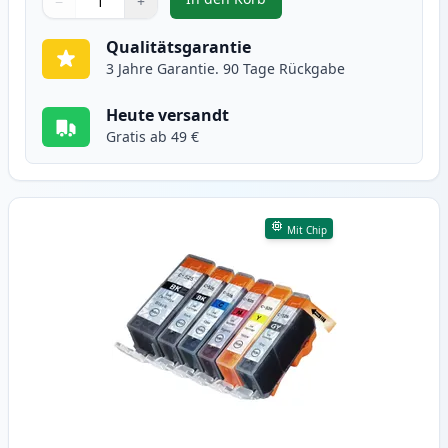
−
+
,
10 stück Canon PGI-525 & CLI-52
Menge
Verwenden Sie die Tasten, um anzupassen
Menge
:
1
Qualitätsgarantie
3 Jahre Garantie. 90 Tage Rückgabe
Heute versandt
Gratis ab 49 €
Mit Chip