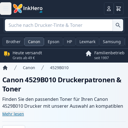
Warenk
Anmelden
Brother
Canon
Epson
HP
Lexmark
Samsung
Heute versandt
Familienbetrieb
Gratis ab 49 €
seit 1997
Canon
4529B010
Startseite
Canon 4529B010 Druckerpatronen &
Toner
Finden Sie den passenden Toner für Ihren Canon
4529B010 Drucker mit unserer Auswahl an kompatiblen
und XL-Patronen. Profitieren Sie von gleichbleibender
Mehr lesen
Druckqualität und schnellem Versand aus lokalem Lager
in .