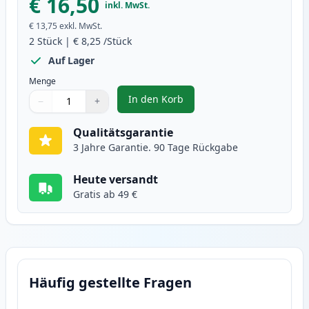
€ 16,50
inkl. MwSt.
€ 13,75
exkl. MwSt.
2
Stück
|
€ 8,25
/Stück
Auf Lager
Menge
In den Korb
−
+
,
2 stück Canon PGI-525BK schwar
Menge
Verwenden Sie die Tasten, um anzupassen
Menge
:
1
Qualitätsgarantie
3 Jahre Garantie. 90 Tage Rückgabe
Heute versandt
Gratis ab 49 €
Häufig gestellte Fragen