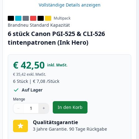
Vollständige Details anzeigen
Multipack
Brandneu
Standard
Kapazität
6 stück Canon PGI-525 & CLI-526
tintenpatronen (Ink Hero)
€ 42,50
inkl. MwSt.
€ 35,42
exkl. MwSt.
6
Stück
|
€ 7,08
/Stück
Auf Lager
Menge
In den Korb
−
+
,
6 stück Canon PGI-525 & CLI-526
Menge
Verwenden Sie die Tasten, um anzupassen
Menge
:
1
Qualitätsgarantie
3 Jahre Garantie. 90 Tage Rückgabe