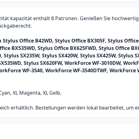
ät kapazität enthält 8 Patronen. Genießen Sie hochwertige
Rückgaberecht.
Stylus Office B42WD, Stylus Office BX305F, Stylus Offic
ffice BX535WD, Stylus Office BX625FWD, Stylus Office BX
, Stylus SX235W, Stylus SX420W, Stylus SX425W, Stylus S
s SX535WD, Stylus SX620FW, WorkForce WF-3010DW, Work
rkForce WF-3540, WorkForce WF-3540DTWF, WorkForce W
Cyan, XL Magenta, XL Gelb.
eich erhältlich. Bestellungen werden lokal bearbeitet, um e