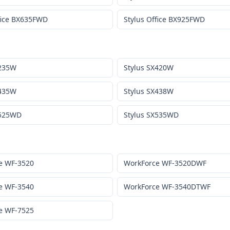
ffice BX635FWD
Stylus Office BX925FWD
X235W
Stylus SX420W
X435W
Stylus SX438W
X525WD
Stylus SX535WD
e WF-3520
WorkForce WF-3520DWF
e WF-3540
WorkForce WF-3540DTWF
e WF-7525