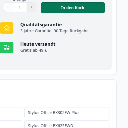
−
+
,
8 stück Epson T1295 
In den Korb
Menge
Verwenden Sie die Tasten, um anzupassen
Menge
:
1
Qualitätsgarantie
3 Jahre Garantie. 90 Tage Rückgabe
Heute versandt
Gratis ab 49 €
Stylus Office BX305FW Plus
Stylus Office BX625FWD