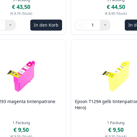
€ 43,50
€ 44,50
(
€ 8,70
/Stück
)
(
€ 8,90
/Stück
)
+
In den Korb
−
+
In 
n Sie die Tasten, um anzupassen
Menge
Verwenden Sie die Tasten, u
Menge
:
1
293 magenta tintenpatrone
Epson T1294 gelb tintenpatron
)
Hero)
1
Packung
1
Packung
€ 9,50
€ 9,50
(
€ 9,50
/Stück
)
(
€ 9,50
/Stück
)