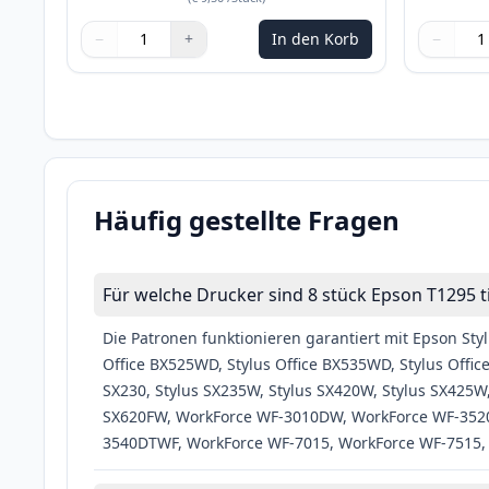
−
+
In den Korb
−
Menge
Verwenden Sie die Tasten, um anzupassen
Menge
:
1
Menge
Verwende
Menge
:
1
Häufig gestellte Fragen
Für welche Drucker sind 8 stück Epson T1295 t
Die Patronen funktionieren garantiert mit Epson Styl
Office BX525WD, Stylus Office BX535WD, Stylus Offic
SX230, Stylus SX235W, Stylus SX420W, Stylus SX425W
SX620FW, WorkForce WF-3010DW, WorkForce WF-3520
3540DTWF, WorkForce WF-7015, WorkForce WF-7515,