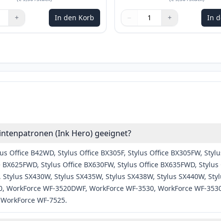
+
In den Korb
−
+
In 
n Sie die Tasten, um anzupassen
Menge
Verwenden Sie die Tasten, u
Menge
:
1
intenpatronen (Ink Hero) geeignet?
us Office B42WD, Stylus Office BX305F, Stylus Office BX305FW, Stylu
e BX625FWD, Stylus Office BX630FW, Stylus Office BX635FWD, Stylus
, Stylus SX430W, Stylus SX435W, Stylus SX438W, Stylus SX440W, Sty
, WorkForce WF-3520DWF, WorkForce WF-3530, WorkForce WF-353
 WorkForce WF-7525.