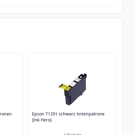
tronen
Epson T1291 schwarz tintenpatrone
(Ink Hero)
1
Packung