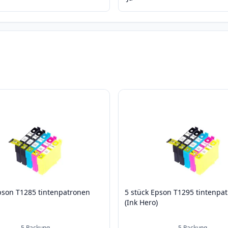
pson T1285 tintenpatronen
5 stück Epson T1295 tintenpa
)
(Ink Hero)
5
Packung
5
Packung