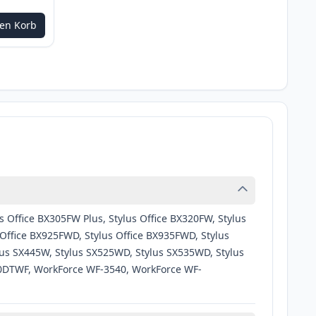
den Korb
m anzupassen
s Office BX305FW Plus, Stylus Office BX320FW, Stylus
 Office BX925FWD, Stylus Office BX935FWD, Stylus
lus SX445W, Stylus SX525WD, Stylus SX535WD, Stylus
0DTWF, WorkForce WF-3540, WorkForce WF-