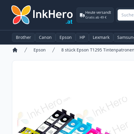
Heute versandt
Gratis ab 49 €
Brother
Canon
Epson
HP
Lexmark
Samsun
Epson
8 stück Epson T1295 Tintenpatronen
Startseite