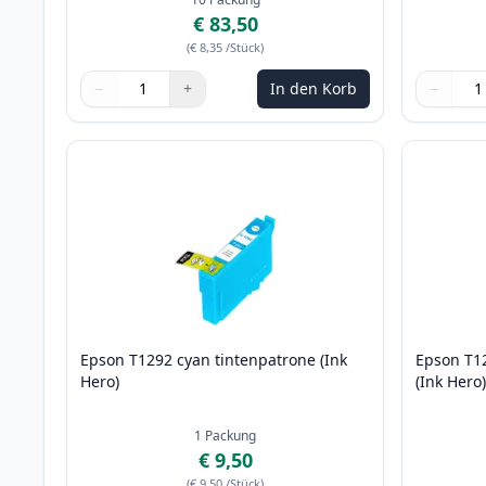
€ 83,50
(
€ 8,35
/Stück
)
−
+
In den Korb
−
Menge
Verwenden Sie die Tasten, um anzupassen
Menge
:
1
Menge
Verwende
Menge
:
1
Epson T1292 cyan tintenpatrone (Ink
Epson T1
Hero)
(Ink Hero
1
Packung
€ 9,50
(
€ 9,50
/Stück
)