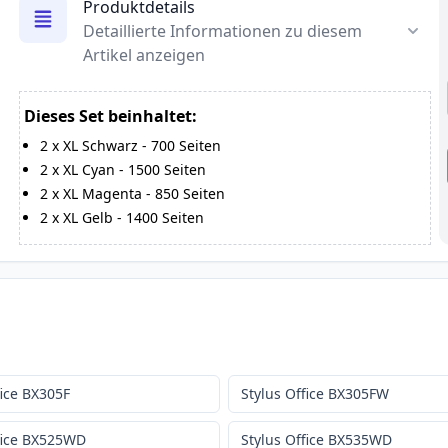
Produktdetails
Detaillierte Informationen zu diesem
Artikel anzeigen
Dieses Set beinhaltet:
2
x
XL Schwarz
-
700
Seiten
2
x
XL Cyan
-
1500
Seiten
2
x
XL Magenta
-
850
Seiten
2
x
XL Gelb
-
1400
Seiten
fice BX305F
Stylus Office BX305FW
ffice BX525WD
Stylus Office BX535WD