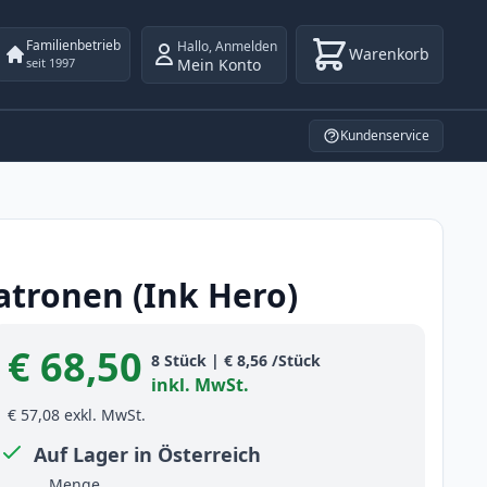
Familienbetrieb
Hallo
,
Anmelden
Warenkorb
Mein Konto
seit 1997
Kundenservice
atronen (Ink Hero)
€ 68,50
Product information
8
Stück
|
€ 8,56
/Stück
inkl. MwSt.
€ 57,08
exkl. MwSt.
Auf Lager in Österreich
Menge