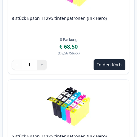
8 stück Epson T1295 tintenpatronen (Ink Hero)
8
Packung
€ 68,50
(
€ 8,56
/Stück
)
−
+
In den Korb
Menge
Verwenden Sie die Tasten, um anzupassen
Menge
:
1
5 stück Epson T1285 tintenpatronen (Ink Hero)