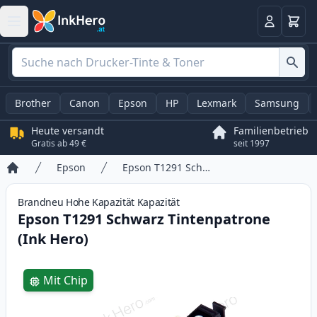
Warenk
Anmelden
Brother
Canon
Epson
HP
Lexmark
Samsung
Heute versandt
Familienbetrieb
Gratis ab 49 €
seit 1997
Epson
Epson T1291 Schwarz Tintenpatrone (Ink Hero)
Startseite
Brandneu
Hohe Kapazität
Kapazität
Epson T1291 Schwarz Tintenpatrone
(Ink Hero)
Product information
Mit Chip