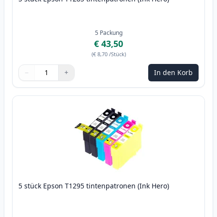
5
Packung
€ 43,50
(
€ 8,70
/Stück
)
−
+
In den Korb
Menge
Verwenden Sie die Tasten, um anzupassen
Menge
:
1
5 stück Epson T1295 tintenpatronen (Ink Hero)