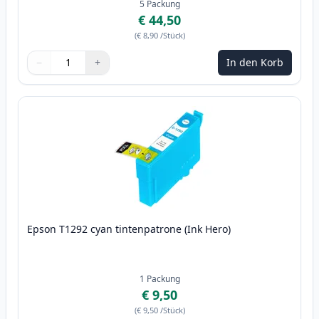
5
Packung
€ 44,50
(
€ 8,90
/Stück
)
−
+
In den Korb
Menge
Verwenden Sie die Tasten, um anzupassen
Menge
:
1
Epson T1292 cyan tintenpatrone (Ink Hero)
1
Packung
€ 9,50
(
€ 9,50
/Stück
)