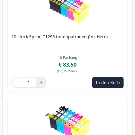
10 stück Epson T1295 tintenpatronen (Ink Hero)
10
Packung
€ 83,50
(
€ 8,35
/Stück
)
−
+
In den Korb
Menge
Verwenden Sie die Tasten, um anzupassen
Menge
:
1