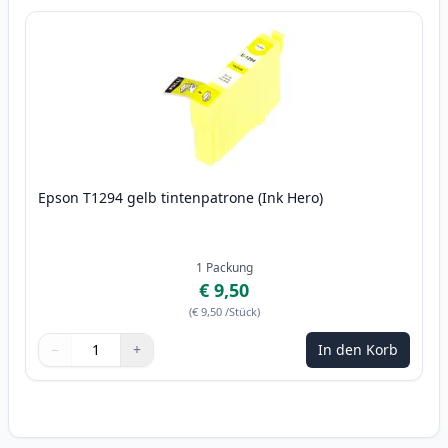
Epson T1294 gelb tintenpatrone (Ink Hero)
1
Packung
€ 9,50
(
€ 9,50
/Stück
)
−
+
In den Korb
Menge
Verwenden Sie die Tasten, um anzupassen
Menge
:
1