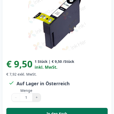
€ 9,50
1
Stück
|
€ 9,50
/Stück
inkl. MwSt.
€ 7,92
exkl. MwSt.
Auf Lager in Österreich
Menge
−
+
Menge
Verwenden Sie die Tasten, um anzupassen
Menge
:
1
In den Korb