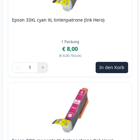
Epson 33XL cyan XL tintenpatrone (Ink Hero)
1
Packung
€ 8,00
(
€ 8,00
/Stück
)
−
+
In den Korb
Menge
Verwenden Sie die Tasten, um anzupassen
Menge
:
1