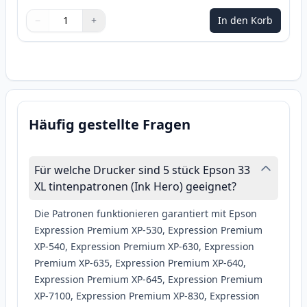
−
+
In den Korb
Menge
Verwenden Sie die Tasten, um anzupassen
Menge
:
1
Häufig gestellte Fragen
Für welche Drucker sind 5 stück Epson 33
XL tintenpatronen (Ink Hero) geeignet?
Die Patronen funktionieren garantiert mit Epson
Expression Premium XP-530, Expression Premium
XP-540, Expression Premium XP-630, Expression
Premium XP-635, Expression Premium XP-640,
Expression Premium XP-645, Expression Premium
XP-7100, Expression Premium XP-830, Expression