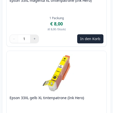
Epson 33XL magenta XL tintenpatrone (Ink Hero)
1
Packung
€ 8,00
(
€ 8,00
/Stück
)
−
+
In den Korb
Menge
Verwenden Sie die Tasten, um anzupassen
Menge
:
1
Epson 33XL gelb XL tintenpatrone (Ink Hero)