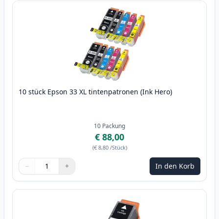
10 stück Epson 33 XL tintenpatronen (Ink Hero)
10
Packung
€ 88,00
(
€ 8,80
/Stück
)
−
+
In den Korb
Menge
Verwenden Sie die Tasten, um anzupassen
Menge
:
1