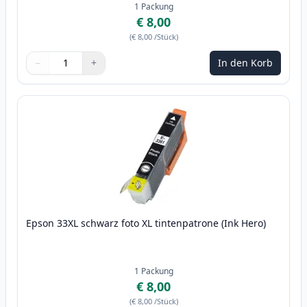
1
Packung
€ 8,00
(
€ 8,00
/Stück
)
−
+
In den Korb
Menge
Verwenden Sie die Tasten, um anzupassen
Menge
:
1
Epson 33XL schwarz foto XL tintenpatrone (Ink Hero)
1
Packung
€ 8,00
(
€ 8,00
/Stück
)