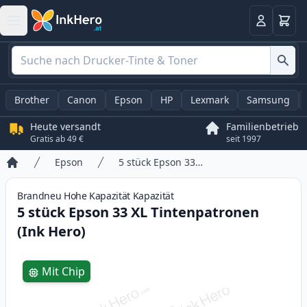
Warenk
Anmelden
Brother
Canon
Epson
HP
Lexmark
Samsung
Heute versandt
Familienbetrieb
Gratis ab 49 €
seit 1997
Epson
5 stück Epson 33 XL Tintenpatronen (Ink Hero)
Startseite
Brandneu
Hohe Kapazität
Kapazität
5 stück Epson 33 XL Tintenpatronen
(Ink Hero)
Product information
Mit Chip