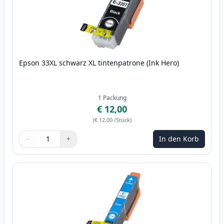
Epson 33XL schwarz XL tintenpatrone (Ink Hero)
1
Packung
€ 12,00
(
€ 12,00
/Stück
)
−
+
In den Korb
Menge
Verwenden Sie die Tasten, um anzupassen
Menge
:
1