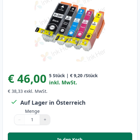
€ 46,00
5
Stück
|
€ 9,20
/Stück
inkl. MwSt.
€ 38,33
exkl. MwSt.
Auf Lager in Österreich
Menge
−
+
Menge
Verwenden Sie die Tasten, um anzupassen
Menge
:
1
In den Korb