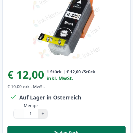
€ 12,00
1
Stück
|
€ 12,00
/Stück
inkl. MwSt.
€ 10,00
exkl. MwSt.
Auf Lager in Österreich
Menge
−
+
Menge
Verwenden Sie die Tasten, um anzupassen
Menge
:
1
In den Korb