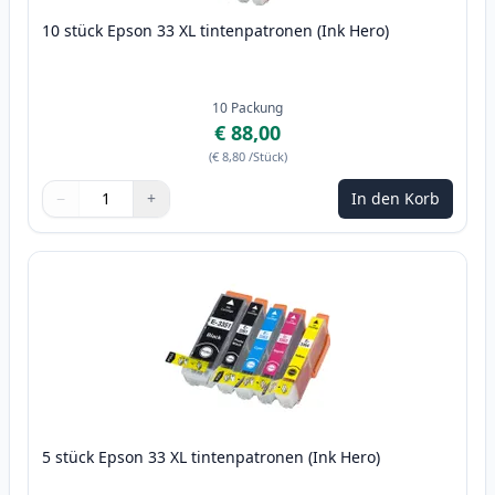
10 stück Epson 33 XL tintenpatronen (Ink Hero)
10
Packung
€ 88,00
(
€ 8,80
/Stück
)
−
+
In den Korb
Menge
Verwenden Sie die Tasten, um anzupassen
Menge
:
1
5 stück Epson 33 XL tintenpatronen (Ink Hero)