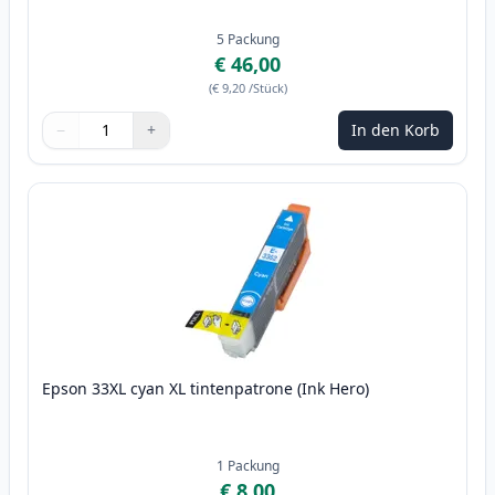
5
Packung
€ 46,00
(
€ 9,20
/Stück
)
−
+
In den Korb
Menge
Verwenden Sie die Tasten, um anzupassen
Menge
:
1
Epson 33XL cyan XL tintenpatrone (Ink Hero)
1
Packung
€ 8,00