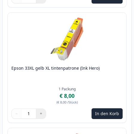
Menge
Verwenden Sie die Tasten, um anzupassen
Menge
:
1
Epson 33XL gelb XL tintenpatrone (Ink Hero)
1
Packung
€ 8,00
(
€ 8,00
/Stück
)
−
+
In den Korb
Menge
Verwenden Sie die Tasten, um anzupassen
Menge
:
1