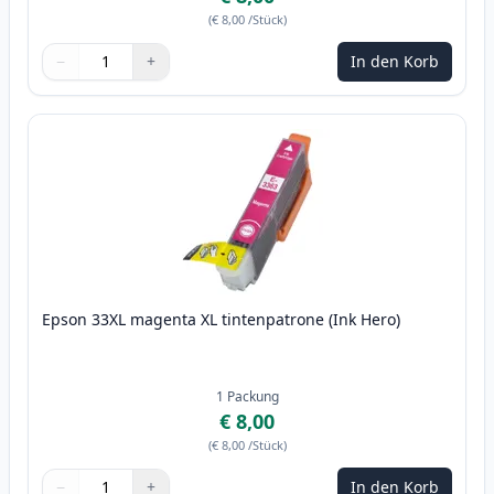
(
€ 8,00
/Stück
)
−
+
In den Korb
Menge
Verwenden Sie die Tasten, um anzupassen
Menge
:
1
Epson 33XL magenta XL tintenpatrone (Ink Hero)
1
Packung
€ 8,00
(
€ 8,00
/Stück
)
−
+
In den Korb