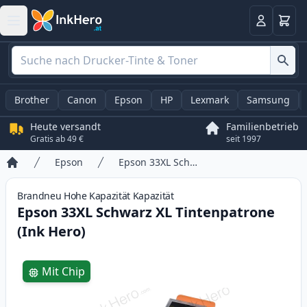
Warenk
Anmelden
Brother
Canon
Epson
HP
Lexmark
Samsung
Heute versandt
Familienbetrieb
Gratis ab 49 €
seit 1997
Epson
Epson 33XL Schwarz XL Tintenpatrone (Ink Hero)
Startseite
Brandneu
Hohe Kapazität
Kapazität
Epson 33XL Schwarz XL Tintenpatrone
(Ink Hero)
Product information
Mit Chip