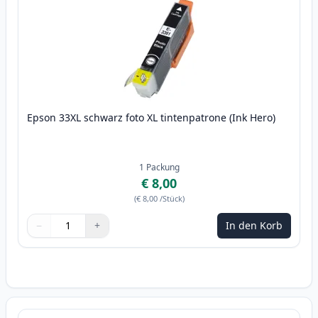
Epson 33XL schwarz foto XL tintenpatrone (Ink Hero)
1
Packung
€ 8,00
(
€ 8,00
/Stück
)
−
+
In den Korb
Menge
Verwenden Sie die Tasten, um anzupassen
Menge
:
1