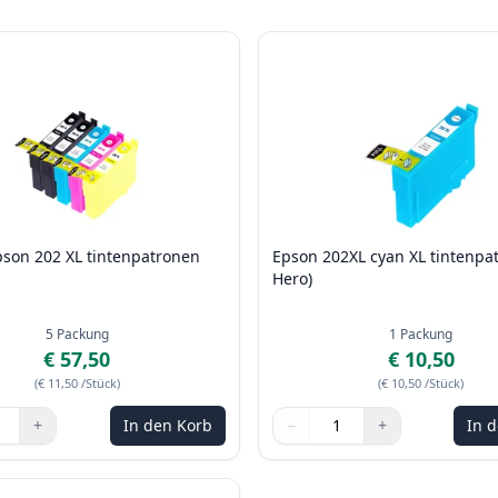
pson 202 XL tintenpatronen
Epson 202XL cyan XL tintenpat
)
Hero)
5
Packung
1
Packung
€ 57,50
€ 10,50
(
€ 11,50
/Stück
)
(
€ 10,50
/Stück
)
+
In den Korb
−
+
In 
n Sie die Tasten, um anzupassen
Menge
Verwenden Sie die Tasten, u
Menge
:
1