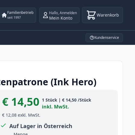
Familienbetrieb
Hallo
,
Anmelden
Warenkorb
Mein Konto
seit 1997
Kundenservice
tenpatrone (Ink Hero)
€ 14,50
Product information
1
Stück
|
€ 14,50
/Stück
inkl. MwSt.
€ 12,08
exkl. MwSt.
Auf Lager in Österreich
Menge