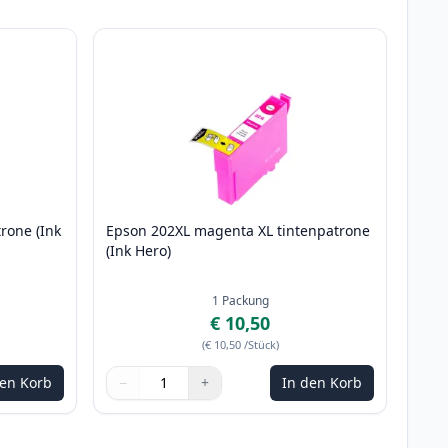
rone (Ink
Epson 202XL magenta XL tintenpatrone
(Ink Hero)
1
Packung
€ 10,50
(
€ 10,50
/Stück
)
den Korb
−
+
In den Korb
m anzupassen
Menge
Verwenden Sie die Tasten, um anzupassen
Menge
:
1