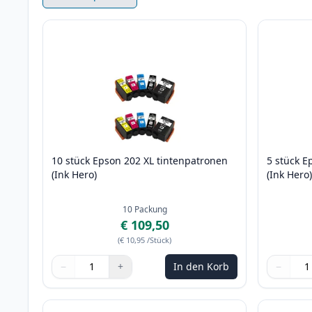
10 stück Epson 202 XL tintenpatronen
5 stück E
(Ink Hero)
(Ink Hero
10
Packung
€ 109,50
(
€ 10,95
/Stück
)
−
+
In den Korb
−
Menge
Verwenden Sie die Tasten, um anzupassen
Menge
:
1
Menge
Verwende
Menge
:
1