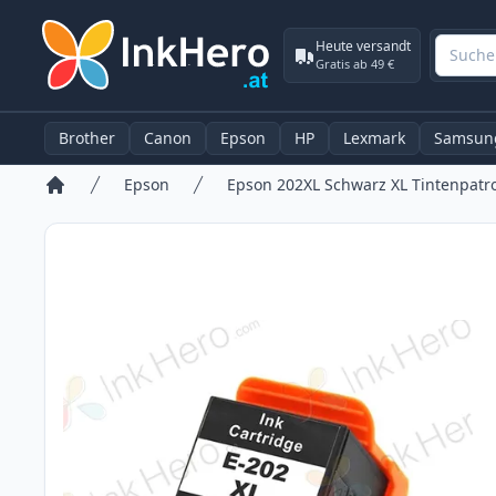
Heute versandt
Gratis ab 49 €
Brother
Canon
Epson
HP
Lexmark
Samsun
Epson
Epson 202XL Schwarz XL Tintenpatro
Startseite