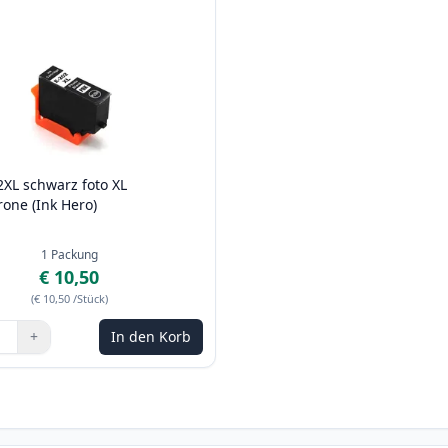
XL schwarz foto XL
rone (Ink Hero)
1
Packung
€ 10,50
(
€ 10,50
/Stück
)
+
In den Korb
n Sie die Tasten, um anzupassen