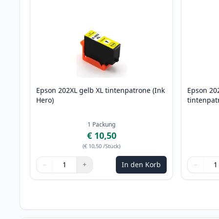
Epson 202XL gelb XL tintenpatrone (Ink
Epson 202
Hero)
tintenpat
1
Packung
€ 10,50
(
€ 10,50
/Stück
)
−
+
In den Korb
−
Menge
Verwenden Sie die Tasten, um anzupassen
Menge
:
1
Menge
Verwende
Menge
:
1