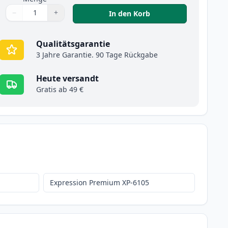
−
+
,
Epson 202XL schwarz
In den Korb
Menge
Verwenden Sie die Tasten, um anzupassen
Menge
:
1
Qualitätsgarantie
3 Jahre Garantie. 90 Tage Rückgabe
Heute versandt
Gratis ab 49 €
Expression Premium XP-6105