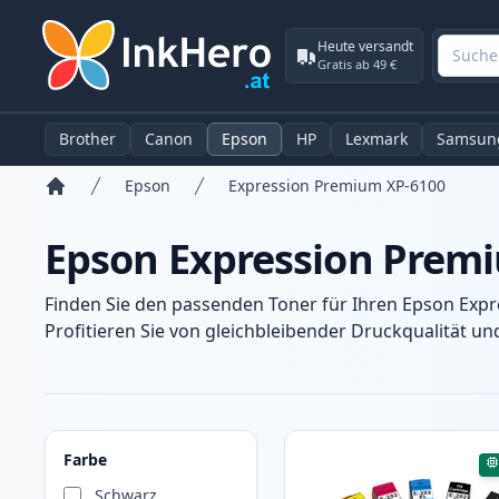
Heute versandt
Gratis ab 49 €
Brother
Canon
Epson
HP
Lexmark
Samsun
Epson
Expression Premium XP-6100
Startseite
Epson Expression Prem
Finden Sie den passenden Toner für Ihren Epson Exp
Profitieren Sie von gleichbleibender Druckqualität un
Produkte
Farbe
Schwarz