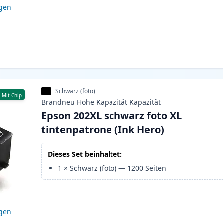
igen
Schwarz (foto)
Mit Chip
Brandneu
Hohe Kapazität
Kapazität
Epson 202XL schwarz foto XL
tintenpatrone (Ink Hero)
Dieses Set beinhaltet:
1
×
Schwarz (foto)
—
1200
Seiten
igen