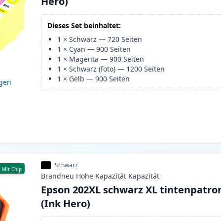
Hero)
Dieses Set beinhaltet:
1
×
Schwarz
—
720
Seiten
1
×
Cyan
—
900
Seiten
1
×
Magenta
—
900
Seiten
1
×
Schwarz (foto)
—
1200
Seiten
1
×
Gelb
—
900
Seiten
igen
Schwarz
Mit Chip
Brandneu
Hohe Kapazität
Kapazität
Epson 202XL schwarz XL tintenpatro
(Ink Hero)