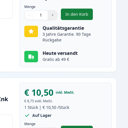
Menge
In den Korb
−
+
,
Epson 202XL schwarz XL t
Menge
Verwenden Sie die Tasten, um anzupassen
Menge
:
1
Qualitätsgarantie
3 Jahre Garantie. 90 Tage
Rückgabe
Heute versandt
Gratis ab 49 €
€ 10,50
inkl. MwSt.
Ink
€ 8,75
exkl. MwSt.
1
Stück
|
€ 10,50
/Stück
Auf Lager
Menge