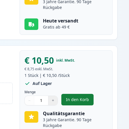
3 Jahre Garantie. 90 Tage
Rückgabe
Heute versandt
Gratis ab 49 €
€ 10,50
inkl. MwSt.
€ 8,75
exkl. MwSt.
1
Stück
|
€ 10,50
/Stück
Auf Lager
Menge
In den Korb
−
+
,
Epson 202XL schwarz foto
Menge
Verwenden Sie die Tasten, um anzupassen
Menge
:
1
Qualitätsgarantie
3 Jahre Garantie. 90 Tage
Rückgabe