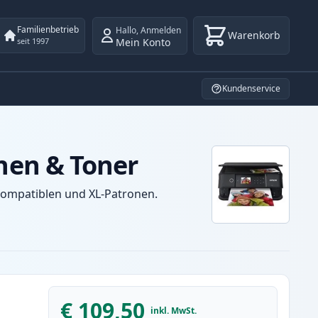
Familienbetrieb
Hallo
,
Anmelden
Warenkorb
Mein Konto
seit 1997
Kundenservice
nen & Toner
kompatiblen und XL-Patronen.
€ 109,50
inkl. MwSt.