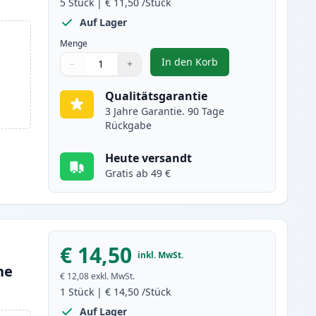
5
Stück
|
€ 11,50
/Stück
Auf Lager
Menge
In den Korb
−
+
,
5 stück Epson 202 XL tint
Menge
Verwenden Sie die Tasten, um anzupassen
Menge
:
1
Qualitätsgarantie
3 Jahre Garantie. 90 Tage
Rückgabe
Heute versandt
Gratis ab 49 €
€ 14,50
inkl. MwSt.
ne
€ 12,08
exkl. MwSt.
1
Stück
|
€ 14,50
/Stück
Auf Lager