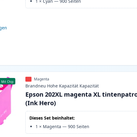
1
×
Cyan
—
900
Seiten
igen
Magenta
Mit Chip
Brandneu
Hohe Kapazität
Kapazität
Epson 202XL magenta XL tintenpatr
(Ink Hero)
Dieses Set beinhaltet:
1
×
Magenta
—
900
Seiten