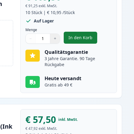
n
€ 91,25
exkl. MwSt.
10
Stück
|
€ 10,95
/Stück
Auf Lager
Menge
In den Korb
−
+
,
10 stück Epson 202 XL tin
Menge
Verwenden Sie die Tasten, um anzupassen
Menge
:
1
Qualitätsgarantie
3 Jahre Garantie. 90 Tage
Rückgabe
Heute versandt
Gratis ab 49 €
€ 57,50
inkl. MwSt.
 (Ink
€ 47,92
exkl. MwSt.