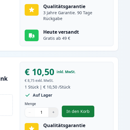
Qualitätsgarantie
3 Jahre Garantie. 90 Tage
Rückgabe
Heute versandt
Gratis ab 49 €
€ 10,50
inkl. MwSt.
Ink
€ 8,75
exkl. MwSt.
1
Stück
|
€ 10,50
/Stück
Auf Lager
Menge
In den Korb
−
+
,
Epson 202XL gelb XL tint
Menge
Verwenden Sie die Tasten, um anzupassen
Menge
:
1
Qualitätsgarantie