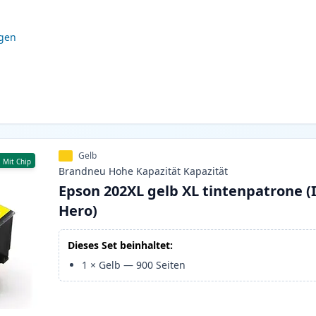
igen
Gelb
Mit Chip
Brandneu
Hohe Kapazität
Kapazität
Epson 202XL gelb XL tintenpatrone (
Hero)
Dieses Set beinhaltet:
1
×
Gelb
—
900
Seiten