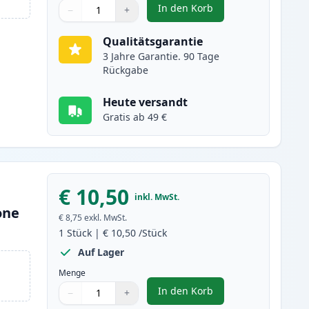
In den Korb
−
+
,
Epson 202XL cyan XL tint
Menge
Verwenden Sie die Tasten, um anzupassen
Menge
:
1
Qualitätsgarantie
3 Jahre Garantie. 90 Tage
Rückgabe
Heute versandt
Gratis ab 49 €
€ 10,50
inkl. MwSt.
one
€ 8,75
exkl. MwSt.
1
Stück
|
€ 10,50
/Stück
Auf Lager
Menge
In den Korb
−
+
,
Epson 202XL magenta XL t
Menge
Verwenden Sie die Tasten, um anzupassen
Menge
:
1