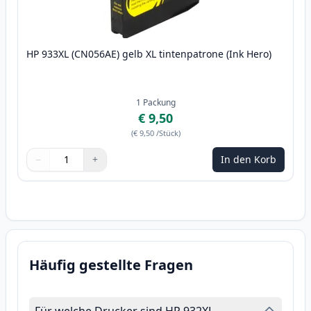
HP 933XL (CN056AE) gelb XL tintenpatrone (Ink Hero)
1
Packung
€ 9,50
(
€ 9,50
/Stück
)
−
+
In den Korb
Menge
Verwenden Sie die Tasten, um anzupassen
Menge
:
1
Häufig gestellte Fragen