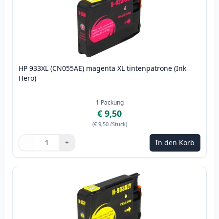
HP 933XL (CN055AE) magenta XL tintenpatrone (Ink
Hero)
1
Packung
€ 9,50
(
€ 9,50
/Stück
)
−
+
In den Korb
Menge
Verwenden Sie die Tasten, um anzupassen
Menge
:
1