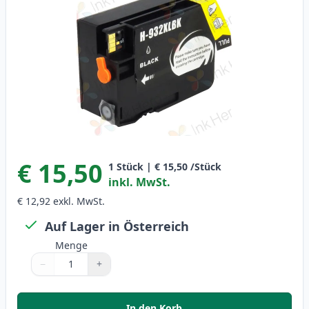
€ 15,50
1
Stück
|
€ 15,50
/Stück
inkl. MwSt.
€ 12,92
exkl. MwSt.
Auf Lager in Österreich
Menge
−
+
Menge
Verwenden Sie die Tasten, um anzupassen
Menge
:
1
In den Korb