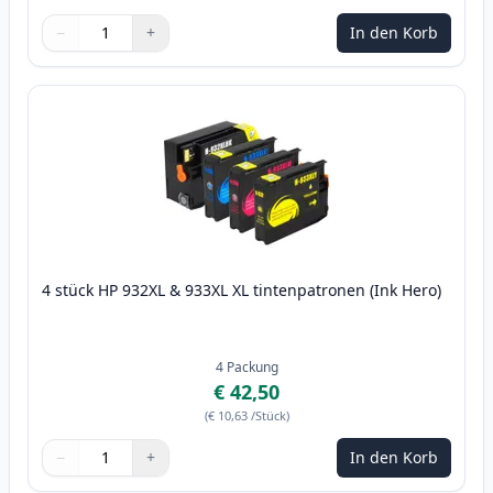
−
+
In den Korb
Menge
Verwenden Sie die Tasten, um anzupassen
Menge
:
1
4 stück HP 932XL & 933XL XL tintenpatronen (Ink Hero)
4
Packung
€ 42,50
(
€ 10,63
/Stück
)
−
+
In den Korb
Menge
Verwenden Sie die Tasten, um anzupassen
Menge
:
1