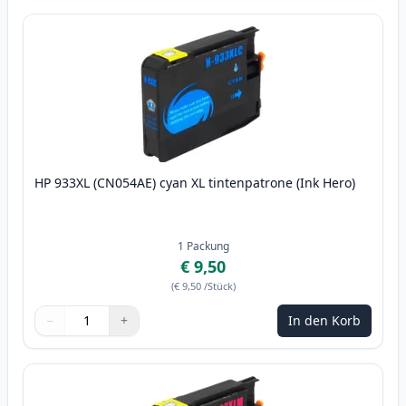
HP 933XL (CN054AE) cyan XL tintenpatrone (Ink Hero)
1
Packung
€ 9,50
(
€ 9,50
/Stück
)
−
+
In den Korb
Menge
Verwenden Sie die Tasten, um anzupassen
Menge
:
1