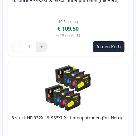
10 stück HP 932XL & 933XL tintenpatronen (Ink Hero)
10
Packung
€ 109,50
(
€ 10,95
/Stück
)
−
+
In den Korb
Menge
Verwenden Sie die Tasten, um anzupassen
Menge
:
1
8 stück HP 932XL & 933XL XL tintenpatronen (Ink Hero)