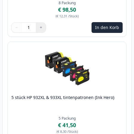
8
Packung
€ 98,50
(
€ 12,31
/Stück
)
−
+
In den Korb
Menge
Verwenden Sie die Tasten, um anzupassen
Menge
:
1
5 stück HP 932XL & 933XL tintenpatronen (Ink Hero)
5
Packung
€ 41,50
(
€ 8,30
/Stück
)