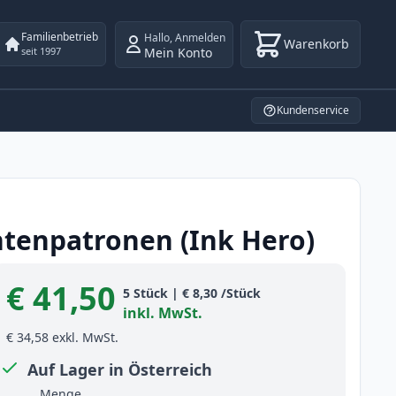
Familienbetrieb
Hallo
,
Anmelden
Warenkorb
Mein Konto
seit 1997
Kundenservice
ntenpatronen (Ink Hero)
€ 41,50
Product information
5
Stück
|
€ 8,30
/Stück
inkl. MwSt.
€ 34,58
exkl. MwSt.
Auf Lager in Österreich
Menge