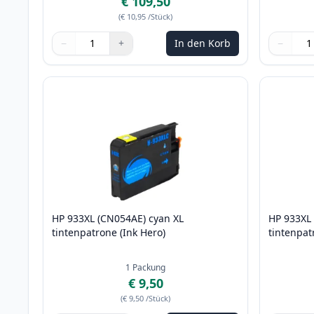
€ 109,50
(
€ 10,95
/Stück
)
−
+
In den Korb
−
Menge
Verwenden Sie die Tasten, um anzupassen
Menge
:
1
Menge
Verwende
Menge
:
1
HP 933XL (CN054AE) cyan XL
HP 933XL
tintenpatrone (Ink Hero)
tintenpat
1
Packung
€ 9,50
(
€ 9,50
/Stück
)