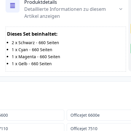
Produktdetails
Detaillierte Informationen zu diesem
Artikel anzeigen
Dieses Set beinhaltet:
2
x
Schwarz
-
660
Seiten
1
x
Cyan
-
660
Seiten
1
x
Magenta
-
660
Seiten
1
x
Gelb
-
660
Seiten
 6600
OfficeJet 6600e
 7110
Officejet 7510