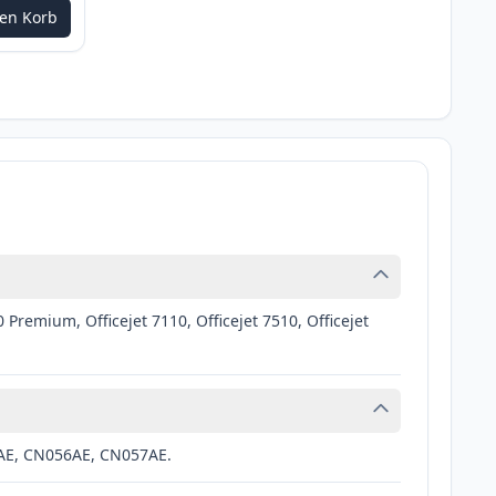
den Korb
m anzupassen
0 Premium, Officejet 7110, Officejet 7510, Officejet
5AE, CN056AE, CN057AE.