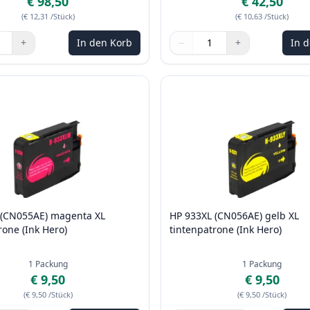
€ 98,50
€ 42,50
(
€ 12,31
/Stück
)
(
€ 10,63
/Stück
)
+
In den Korb
−
+
In 
n Sie die Tasten, um anzupassen
Menge
Verwenden Sie die Tasten, u
Menge
:
1
 (CN055AE) magenta XL
HP 933XL (CN056AE) gelb XL
rone (Ink Hero)
tintenpatrone (Ink Hero)
1
Packung
1
Packung
€ 9,50
€ 9,50
(
€ 9,50
/Stück
)
(
€ 9,50
/Stück
)