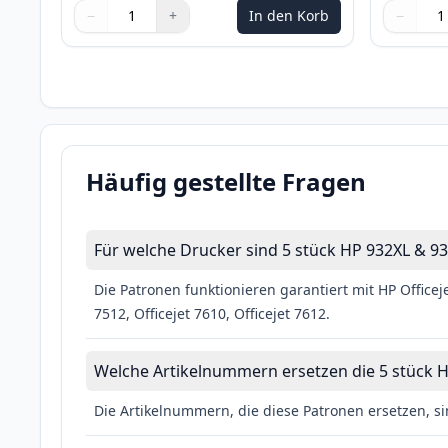
−
+
In den Korb
−
Menge
Verwenden Sie die Tasten, um anzupassen
Menge
:
1
Menge
Verwende
Menge
:
1
Häufig gestellte Fragen
Für welche Drucker sind 5 stück HP 932XL & 93
Die Patronen funktionieren garantiert mit HP Officejet
7512, Officejet 7610, Officejet 7612.
Welche Artikelnummern ersetzen die 5 stück H
Die Artikelnummern, die diese Patronen ersetzen, 