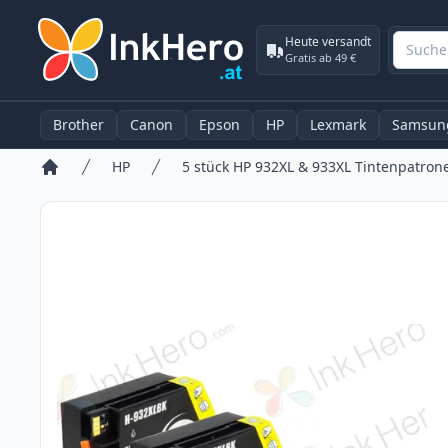
Heute versandt
Gratis ab 49 €
Brother
Canon
Epson
HP
Lexmark
Samsun
HP
5 stück HP 932XL & 933XL Tintenpatrone
Startseite