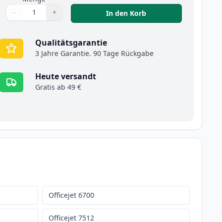
−
+
,
5 stück HP 932XL & 9
In den Korb
Menge
Verwenden Sie die Tasten, um anzupassen
Menge
:
1
Qualitätsgarantie
3 Jahre Garantie. 90 Tage Rückgabe
Heute versandt
Gratis ab 49 €
Officejet 6700
Officejet 7512