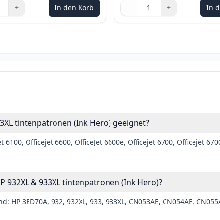
+
In den Korb
−
+
In 
n Sie die Tasten, um anzupassen
Menge
Verwenden Sie die Tasten, u
Menge
:
1
3XL tintenpatronen (Ink Hero) geeignet?
 6100, Officejet 6600, OfficeJet 6600e, Officejet 6700, Officejet 670
P 932XL & 933XL tintenpatronen (Ink Hero)?
sind: HP 3ED70A, 932, 932XL, 933, 933XL, CN053AE, CN054AE, CN05