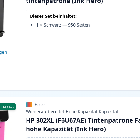
tintenpatrone (Ink Hero)
Dieses Set beinhaltet:
1
×
Schwarz
—
950
Seiten
igen
Farbe
Mit Chip
Wiederaufbereitet
Hohe Kapazität
Kapazität
HP 302XL (F6U67AE) Tintenpatrone F
hohe Kapazität (Ink Hero)