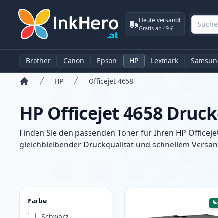
Heute versandt
Gratis ab 49 €
Brother
Canon
Epson
HP
Lexmark
Samsun
HP
Officejet 4658
Startseite
HP Officejet 4658 Druc
Finden Sie den passenden Toner für Ihren HP Officeje
gleichbleibender Druckqualität und schnellem Versand
Produkte
Farbe
Schwarz