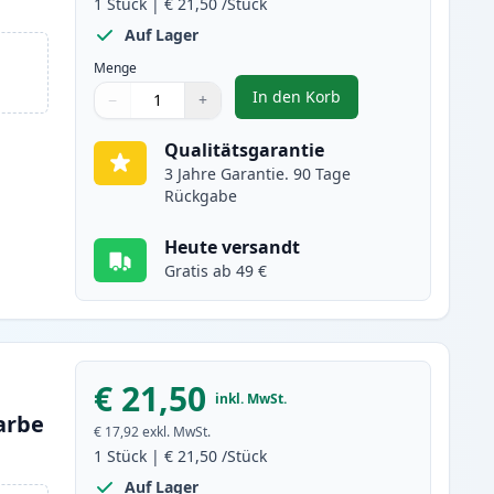
1
Stück
|
€ 21,50
/Stück
Auf Lager
Menge
In den Korb
−
+
,
HP 302XL (F6U68AE) schwa
Menge
Verwenden Sie die Tasten, um anzupassen
Menge
:
1
Qualitätsgarantie
3 Jahre Garantie. 90 Tage
Rückgabe
Heute versandt
Gratis ab 49 €
€ 21,50
inkl. MwSt.
arbe
€ 17,92
exkl. MwSt.
1
Stück
|
€ 21,50
/Stück
Auf Lager