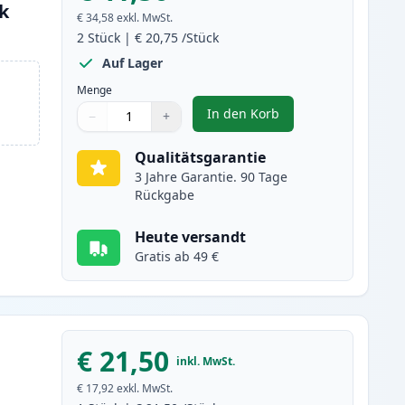
nk
€ 34,58
exkl. MwSt.
2
Stück
|
€ 20,75
/Stück
Auf Lager
Menge
In den Korb
−
+
,
2 stück HP 302 XL tintenp
Menge
Verwenden Sie die Tasten, um anzupassen
Menge
:
1
Qualitätsgarantie
3 Jahre Garantie. 90 Tage
Rückgabe
Heute versandt
Gratis ab 49 €
€ 21,50
inkl. MwSt.
€ 17,92
exkl. MwSt.