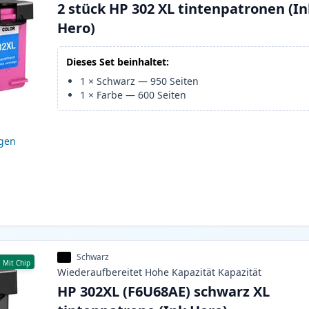
2 stück HP 302 XL tintenpatronen (I
Hero)
Dieses Set beinhaltet:
1
×
Schwarz
—
950
Seiten
1
×
Farbe
—
600
Seiten
igen
Schwarz
Mit Chip
Wiederaufbereitet
Hohe Kapazität
Kapazität
HP 302XL (F6U68AE) schwarz XL