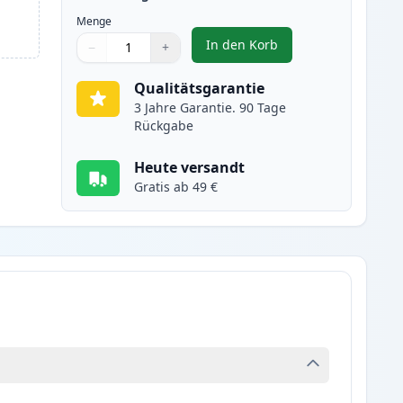
Menge
In den Korb
−
+
,
HP 302XL (F6U67AE) Tinte
Menge
Verwenden Sie die Tasten, um anzupassen
Menge
:
1
Qualitätsgarantie
3 Jahre Garantie. 90 Tage
Rückgabe
Heute versandt
Gratis ab 49 €