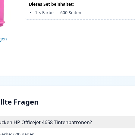
Dieses Set beinhaltet:
1
×
Farbe
—
600
Seiten
igen
llte Fragen
rucken HP Officejet 4658 Tintenpatronen?
Farbe: 600 pages