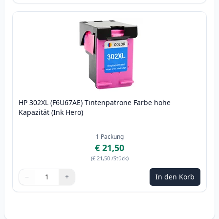
HP 302XL (F6U67AE) Tintenpatrone Farbe hohe
Kapazität (Ink Hero)
1
Packung
€ 21,50
(
€ 21,50
/Stück
)
−
+
In den Korb
Menge
Verwenden Sie die Tasten, um anzupassen
Menge
:
1