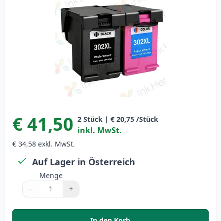
€ 41,50
2
Stück
|
€ 20,75
/Stück
inkl. MwSt.
€ 34,58
exkl. MwSt.
Auf Lager in Österreich
Menge
−
+
Menge
Verwenden Sie die Tasten, um anzupassen
Menge
:
1
In den Korb