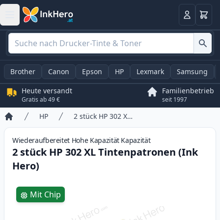
Warenk
Anmelden
Brother
Canon
Epson
HP
Lexmark
Samsung
Heute versandt
Familienbetrieb
Gratis ab 49 €
seit 1997
HP
2 stück HP 302 XL Tintenpatronen (Ink Hero)
Startseite
Wiederaufbereitet
Hohe Kapazität
Kapazität
2 stück HP 302 XL Tintenpatronen (Ink
Hero)
Product information
Mit Chip