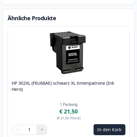
Ähnliche Produkte
HP 302XL (F6U68AE) schwarz XL tintenpatrone (Ink
Hero)
1
Packung
€ 21,50
(
€ 21,50
/Stück
)
−
+
In den Korb
Menge
Verwenden Sie die Tasten, um anzupassen
Menge
:
1