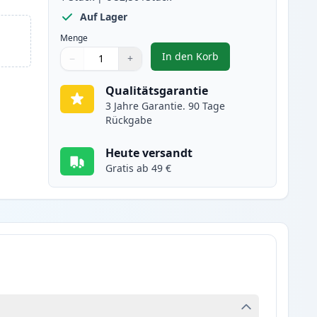
Auf Lager
Menge
In den Korb
−
+
,
Canon CRG 719H (3480B002
Menge
Verwenden Sie die Tasten, um anzupassen
Menge
:
1
Qualitätsgarantie
3 Jahre Garantie. 90 Tage
Rückgabe
Heute versandt
Gratis ab 49 €