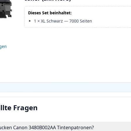
Dieses Set beinhaltet:
1
×
XL Schwarz
—
7000
Seiten
igen
llte Fragen
drucken Canon 3480B002AA Tintenpatronen?