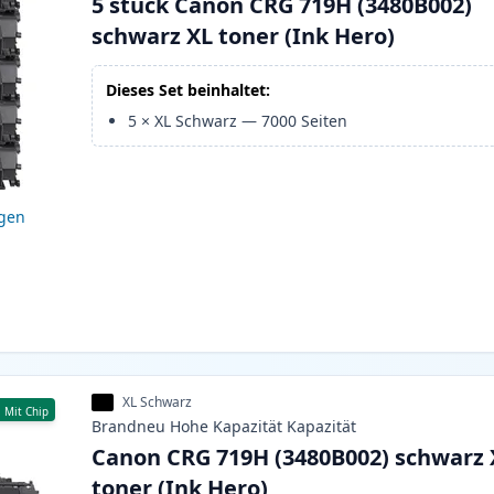
5 stück Canon CRG 719H (3480B002)
schwarz XL toner (Ink Hero)
Dieses Set beinhaltet:
5
×
XL Schwarz
—
7000
Seiten
igen
XL Schwarz
Mit Chip
Brandneu
Hohe Kapazität
Kapazität
Canon CRG 719H (3480B002) schwarz 
toner (Ink Hero)