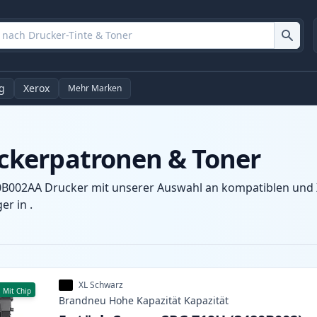
g
Xerox
Mehr Marken
kerpatronen & Toner
B002AA Drucker mit unserer Auswahl an kompatiblen und XL
r in .
XL Schwarz
Mit Chip
Brandneu
Hohe Kapazität
Kapazität