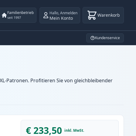
Familienbetrieb
Hallo
,
Anmelden
Warenkorb
Mein Konto
seit 1997
Kundenservice
-Patronen. Profitieren Sie von gleichbleibender
€ 233,50
inkl. MwSt.