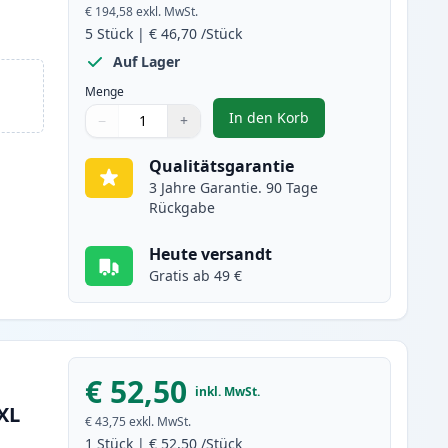
€ 194,58
exkl. MwSt.
5
Stück
|
€ 46,70
/Stück
Auf Lager
Menge
In den Korb
−
+
,
5 stück Canon CRG 719H (
Menge
Verwenden Sie die Tasten, um anzupassen
Menge
:
1
Qualitätsgarantie
3 Jahre Garantie. 90 Tage
Rückgabe
Heute versandt
Gratis ab 49 €
€ 52,50
inkl. MwSt.
XL
€ 43,75
exkl. MwSt.
1
Stück
|
€ 52,50
/Stück