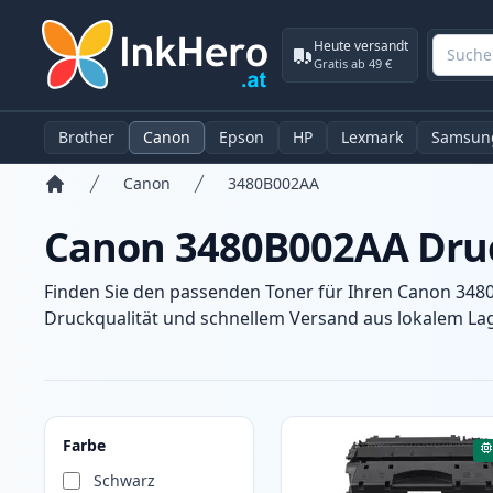
Heute versandt
Gratis ab 49 €
Brother
Canon
Epson
HP
Lexmark
Samsun
Canon
3480B002AA
Startseite
Canon 3480B002AA Druc
Finden Sie den passenden Toner für Ihren Canon 3480
Druckqualität und schnellem Versand aus lokalem Lage
Produkte
Farbe
Schwarz