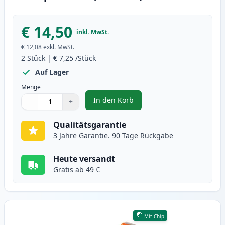
€ 14,50
inkl. MwSt.
€ 12,08
exkl. MwSt.
2
Stück
|
€ 7,25
/Stück
Auf Lager
Menge
In den Korb
−
+
,
2 stück Canon CLI-551XL gelb XL
Menge
Verwenden Sie die Tasten, um anzupassen
Menge
:
1
Qualitätsgarantie
3 Jahre Garantie. 90 Tage Rückgabe
Heute versandt
Gratis ab 49 €
Mit Chip