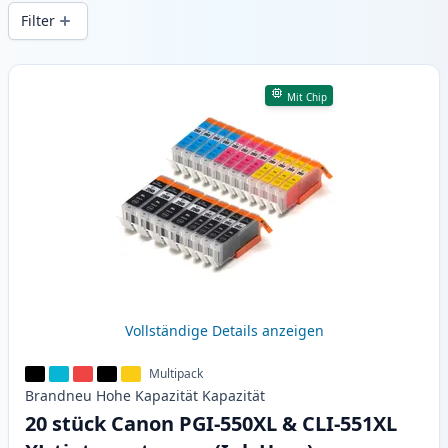
gleichbleibender Druckqualität und
Filter
schnellem Versand aus lokalem Lager in .
Produkte
Mit Chip
Vollständige Details anzeigen
Multipack
Brandneu
Hohe Kapazität
Kapazität
20 stück Canon PGI-550XL & CLI-551XL