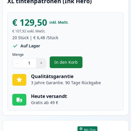
XL tintenpatronen (Ink Hero)
€ 129,50
inkl. MwSt.
€ 107,92
exkl. MwSt.
20
Stück
|
€ 6,48
/Stück
Auf Lager
Menge
In den Korb
−
+
,
20 stück Canon PGI-550XL & CLI-
Menge
Verwenden Sie die Tasten, um anzupassen
Menge
:
1
Qualitätsgarantie
3 Jahre Garantie. 90 Tage Rückgabe
Heute versandt
Gratis ab 49 €
Mit Chip