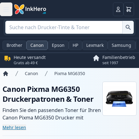
Warenk
Anmelden
Brother
Canon
Epson
HP
Lexmark
Samsung
Heute versandt
Familienbetrieb
Gratis ab 49 €
seit 1997
Canon
Pixma MG6350
Startseite
Canon Pixma MG6350
Druckerpatronen & Toner
Finden Sie den passenden Toner für Ihren
Canon Pixma MG6350 Drucker mit
unserer Auswahl an kompatiblen und XL-
Mehr lesen
Patronen. Profitieren Sie von