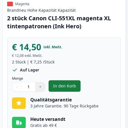
Magenta
Brandneu
Hohe Kapazität
Kapazität
2 stück Canon CLI-551XL magenta XL
tintenpatronen (Ink Hero)
€ 14,50
inkl. MwSt.
€ 12,08
exkl. MwSt.
2
Stück
|
€ 7,25
/Stück
Auf Lager
Menge
In den Korb
−
+
,
2 stück Canon CLI-551XL magent
Menge
Verwenden Sie die Tasten, um anzupassen
Menge
:
1
Qualitätsgarantie
3 Jahre Garantie. 90 Tage Rückgabe
Heute versandt
Gratis ab 49 €