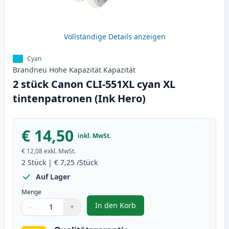
Vollständige Details anzeigen
Cyan
Brandneu
Hohe Kapazität
Kapazität
2 stück Canon CLI-551XL cyan XL
tintenpatronen (Ink Hero)
€ 14,50
inkl. MwSt.
€ 12,08
exkl. MwSt.
2
Stück
|
€ 7,25
/Stück
Auf Lager
Menge
In den Korb
−
+
,
2 stück Canon CLI-551XL cyan XL
Menge
Verwenden Sie die Tasten, um anzupassen
Menge
:
1