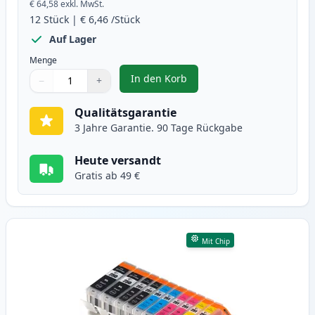
€ 64,58
exkl. MwSt.
12
Stück
|
€ 6,46
/Stück
Auf Lager
Menge
In den Korb
−
+
,
12 stück Canon PGI-550XL & CLI-
Menge
Verwenden Sie die Tasten, um anzupassen
Menge
:
1
Qualitätsgarantie
3 Jahre Garantie. 90 Tage Rückgabe
Heute versandt
Gratis ab 49 €
Mit Chip