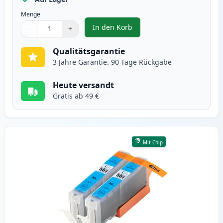
Menge
In den Korb
−
+
,
2 stück Canon CLI-551XL schwarz
Menge
Verwenden Sie die Tasten, um anzupassen
Menge
:
1
Qualitätsgarantie
3 Jahre Garantie. 90 Tage Rückgabe
Heute versandt
Gratis ab 49 €
Mit Chip