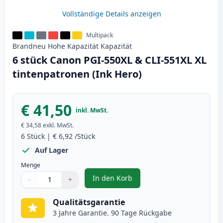
Vollständige Details anzeigen
Multipack
Brandneu
Hohe Kapazität
Kapazität
6 stück Canon PGI-550XL & CLI-551XL XL
tintenpatronen (Ink Hero)
€ 41,50
inkl. MwSt.
€ 34,58
exkl. MwSt.
6
Stück
|
€ 6,92
/Stück
Auf Lager
Menge
In den Korb
−
+
,
6 stück Canon PGI-550XL & CLI-5
Menge
Verwenden Sie die Tasten, um anzupassen
Menge
:
1
Qualitätsgarantie
3 Jahre Garantie. 90 Tage Rückgabe