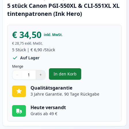
5 stück Canon PGI-550XL & CLI-551XL XL
tintenpatronen (Ink Hero)
€ 34,50
inkl. MwSt.
€ 28,75
exkl. MwSt.
5
Stück
|
€ 6,90
/Stück
Auf Lager
Menge
In den Korb
−
+
,
5 stück Canon PGI-550XL & CLI-5
Menge
Verwenden Sie die Tasten, um anzupassen
Menge
:
1
Qualitätsgarantie
3 Jahre Garantie. 90 Tage Rückgabe
Heute versandt
Gratis ab 49 €