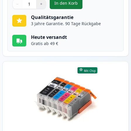
In den Korb
−
+
,
10 stück Canon PGI-550XL & CLI-
Menge
Verwenden Sie die Tasten, um anzupassen
Menge
:
1
Qualitätsgarantie
3 Jahre Garantie. 90 Tage Rückgabe
Heute versandt
Gratis ab 49 €
Mit Chip