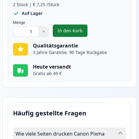
2
Stück
|
€ 7,25
/Stück
Auf Lager
Menge
In den Korb
−
+
,
2 stück Canon CLI-551XL grau XL
Menge
Verwenden Sie die Tasten, um anzupassen
Menge
:
1
Qualitätsgarantie
3 Jahre Garantie. 90 Tage Rückgabe
Heute versandt
Gratis ab 49 €
Häufig gestellte Fragen
Wie viele Seiten drucken Canon Pixma