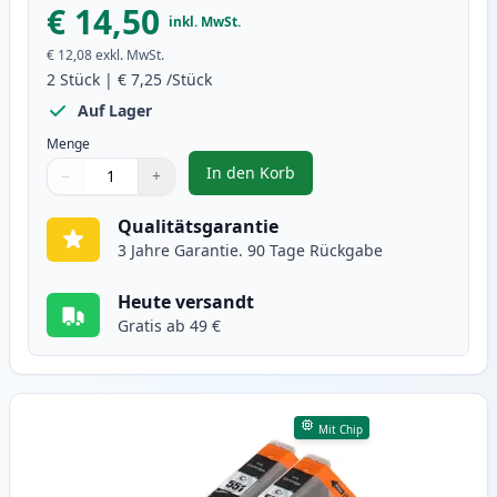
€ 14,50
inkl. MwSt.
€ 12,08
exkl. MwSt.
2
Stück
|
€ 7,25
/Stück
Auf Lager
Menge
In den Korb
−
+
,
2 stück Canon PGI-550XL schwar
Menge
Verwenden Sie die Tasten, um anzupassen
Menge
:
1
Qualitätsgarantie
3 Jahre Garantie. 90 Tage Rückgabe
Heute versandt
Gratis ab 49 €
Mit Chip