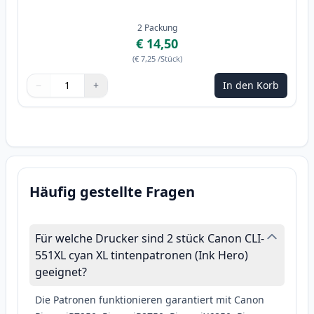
2
Packung
€ 14,50
(
€ 7,25
/Stück
)
−
+
In den Korb
Menge
Verwenden Sie die Tasten, um anzupassen
Menge
:
1
Häufig gestellte Fragen
Für welche Drucker sind 2 stück Canon CLI-
551XL cyan XL tintenpatronen (Ink Hero)
geeignet?
Die Patronen funktionieren garantiert mit Canon