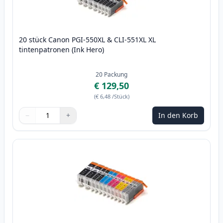
20 stück Canon PGI-550XL & CLI-551XL XL
tintenpatronen (Ink Hero)
20
Packung
€ 129,50
(
€ 6,48
/Stück
)
−
+
In den Korb
Menge
Verwenden Sie die Tasten, um anzupassen
Menge
:
1