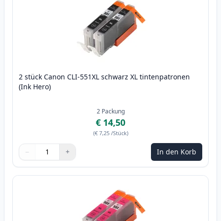
2 stück Canon CLI-551XL schwarz XL tintenpatronen
(Ink Hero)
2
Packung
€ 14,50
(
€ 7,25
/Stück
)
−
+
In den Korb
Menge
Verwenden Sie die Tasten, um anzupassen
Menge
:
1