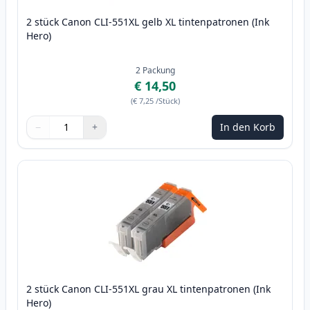
2 stück Canon CLI-551XL gelb XL tintenpatronen (Ink
Hero)
2
Packung
€ 14,50
(
€ 7,25
/Stück
)
−
+
In den Korb
Menge
Verwenden Sie die Tasten, um anzupassen
Menge
:
1
2 stück Canon CLI-551XL grau XL tintenpatronen (Ink
Hero)