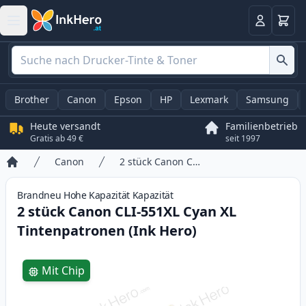
Warenk
Anmelden
Brother
Canon
Epson
HP
Lexmark
Samsung
Heute versandt
Familienbetrieb
Gratis ab 49 €
seit 1997
Canon
2 stück Canon CLI-551XL Cyan XL Tintenpatronen (Ink Hero)
Startseite
Brandneu
Hohe Kapazität
Kapazität
2 stück Canon CLI-551XL Cyan XL
Tintenpatronen (Ink Hero)
Product information
Mit Chip