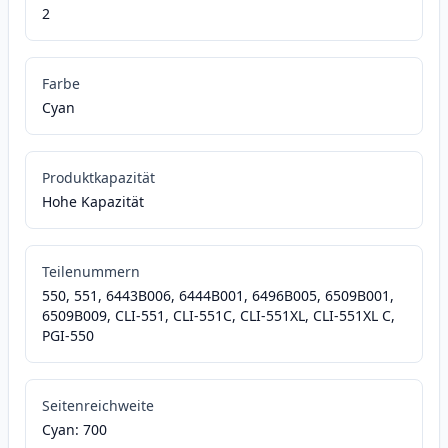
2
Farbe
Cyan
Produktkapazität
Hohe Kapazität
Teilenummern
550, 551, 6443B006, 6444B001, 6496B005, 6509B001,
6509B009, CLI-551, CLI-551C, CLI-551XL, CLI-551XL C,
PGI-550
Seitenreichweite
Cyan: 700