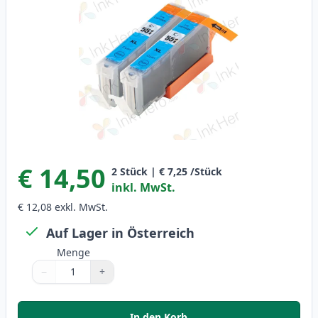
€ 14,50
2
Stück
|
€ 7,25
/Stück
inkl. MwSt.
€ 12,08
exkl. MwSt.
Auf Lager in Österreich
Menge
−
+
Menge
Verwenden Sie die Tasten, um anzupassen
Menge
:
1
In den Korb