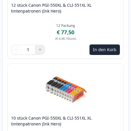
12 stück Canon PGI-550XL & CLI-551XL XL
tintenpatronen (Ink Hero)
12
Packung
€ 77,50
(
€ 6,46
/Stück
)
−
+
In den Korb
Menge
Verwenden Sie die Tasten, um anzupassen
Menge
:
1
10 stück Canon PGI-550XL & CLI-551XL XL
tintenpatronen (Ink Hero)