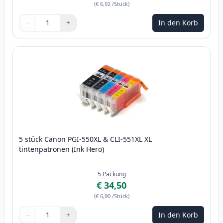
(
€ 6,92
/Stück
)
−
+
In den Korb
Menge
Verwenden Sie die Tasten, um anzupassen
Menge
:
1
5 stück Canon PGI-550XL & CLI-551XL XL
tintenpatronen (Ink Hero)
5
Packung
€ 34,50
(
€ 6,90
/Stück
)
−
+
In den Korb
Menge
Verwenden Sie die Tasten, um anzupassen
Menge
:
1