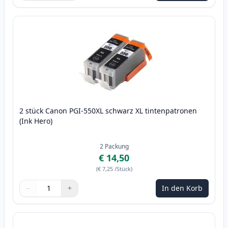
2 stück Canon PGI-550XL schwarz XL tintenpatronen
(Ink Hero)
2
Packung
€ 14,50
(
€ 7,25
/Stück
)
−
+
In den Korb
Menge
Verwenden Sie die Tasten, um anzupassen
Menge
:
1