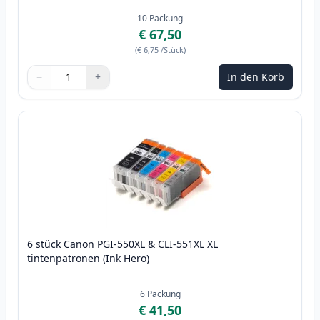
10
Packung
€ 67,50
(
€ 6,75
/Stück
)
−
+
In den Korb
Menge
Verwenden Sie die Tasten, um anzupassen
Menge
:
1
6 stück Canon PGI-550XL & CLI-551XL XL
tintenpatronen (Ink Hero)
6
Packung
€ 41,50