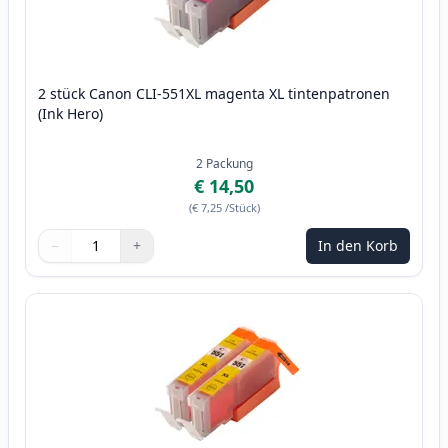
2 stück Canon CLI-551XL magenta XL tintenpatronen
(Ink Hero)
2
Packung
€ 14,50
(
€ 7,25
/Stück
)
−
+
In den Korb
Menge
Verwenden Sie die Tasten, um anzupassen
Menge
:
1