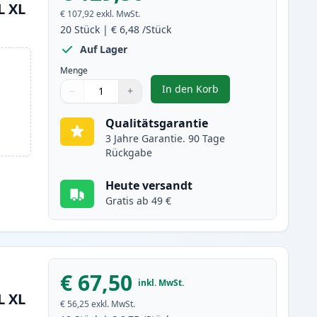
L XL
€ 107,92
exkl. MwSt.
20
Stück
|
€ 6,48
/Stück
Auf Lager
Menge
In den Korb
−
+
,
20 stück Canon PGI-550XL
Menge
Verwenden Sie die Tasten, um anzupassen
Menge
:
1
Qualitätsgarantie
3 Jahre Garantie. 90 Tage
Rückgabe
Heute versandt
Gratis ab 49 €
€ 67,50
inkl. MwSt.
L XL
€ 56,25
exkl. MwSt.