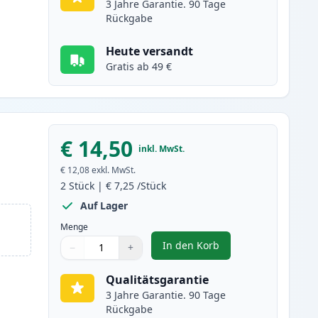
3 Jahre Garantie. 90 Tage
Rückgabe
Heute versandt
Gratis ab 49 €
€ 14,50
inkl. MwSt.
€ 12,08
exkl. MwSt.
2
Stück
|
€ 7,25
/Stück
Auf Lager
Menge
In den Korb
−
+
,
2 stück Canon CLI-551XL 
Menge
Verwenden Sie die Tasten, um anzupassen
Menge
:
1
Qualitätsgarantie
3 Jahre Garantie. 90 Tage
Rückgabe