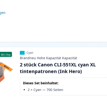
igen
Cyan
Mit Chip
Brandneu
Hohe Kapazität
Kapazität
2 stück Canon CLI-551XL cyan XL
tintenpatronen (Ink Hero)
Dieses Set beinhaltet:
2
×
Cyan
—
700
Seiten