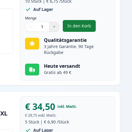
10
Stück
|
€ 6,75
/Stück
Auf Lager
Menge
In den Korb
−
+
,
10 stück Canon PGI-550XL
Menge
Verwenden Sie die Tasten, um anzupassen
Menge
:
1
Qualitätsgarantie
3 Jahre Garantie. 90 Tage
Rückgabe
Heute versandt
Gratis ab 49 €
€ 34,50
inkl. MwSt.
 XL
€ 28,75
exkl. MwSt.
5
Stück
|
€ 6,90
/Stück
Auf Lager