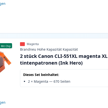
igen
Magenta
Mit Chip
Brandneu
Hohe Kapazität
Kapazität
2 stück Canon CLI-551XL magenta XL
tintenpatronen (Ink Hero)
Dieses Set beinhaltet:
2
×
Magenta
—
670
Seiten
igen