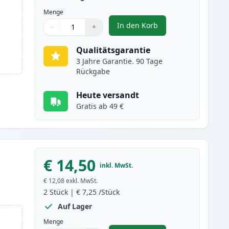
Menge
In den Korb
−
+
,
5 stück Canon PGI-550XL 
Menge
Verwenden Sie die Tasten, um anzupassen
Menge
:
1
Qualitätsgarantie
3 Jahre Garantie. 90 Tage
Rückgabe
Heute versandt
Gratis ab 49 €
€ 14,50
inkl. MwSt.
€ 12,08
exkl. MwSt.
2
Stück
|
€ 7,25
/Stück
Auf Lager
Menge