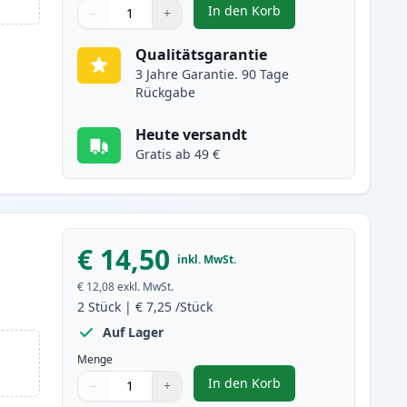
In den Korb
−
+
,
2 stück Canon PGI-550XL 
Menge
Verwenden Sie die Tasten, um anzupassen
Menge
:
1
Qualitätsgarantie
3 Jahre Garantie. 90 Tage
Rückgabe
Heute versandt
Gratis ab 49 €
€ 14,50
inkl. MwSt.
€ 12,08
exkl. MwSt.
2
Stück
|
€ 7,25
/Stück
Auf Lager
Menge
In den Korb
−
+
,
2 stück Canon CLI-551XL 
Menge
Verwenden Sie die Tasten, um anzupassen
Menge
:
1