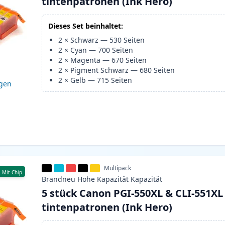
tintenpatronen (Ink Hero)
Dieses Set beinhaltet:
2
×
Schwarz
—
530
Seiten
2
×
Cyan
—
700
Seiten
2
×
Magenta
—
670
Seiten
2
×
Pigment Schwarz
—
680
Seiten
2
×
Gelb
—
715
Seiten
igen
Multipack
Mit Chip
Brandneu
Hohe Kapazität
Kapazität
5 stück Canon PGI-550XL & CLI-551XL
tintenpatronen (Ink Hero)