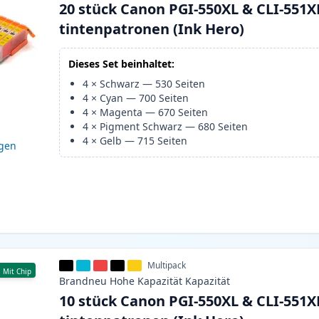
20 stück Canon PGI-550XL & CLI-551X
tintenpatronen (Ink Hero)
Dieses Set beinhaltet:
4
×
Schwarz
—
530
Seiten
4
×
Cyan
—
700
Seiten
4
×
Magenta
—
670
Seiten
4
×
Pigment Schwarz
—
680
Seiten
4
×
Gelb
—
715
Seiten
igen
Multipack
Mit Chip
Brandneu
Hohe Kapazität
Kapazität
10 stück Canon PGI-550XL & CLI-551X