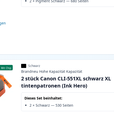
2
×
Pigment Schwarz
—
680
Seiten
igen
Schwarz
Mit Chip
Brandneu
Hohe Kapazität
Kapazität
2 stück Canon CLI-551XL schwarz XL
tintenpatronen (Ink Hero)
Dieses Set beinhaltet:
2
×
Schwarz
—
530
Seiten