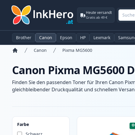
Heute versandt
Gratis ab 49 €
Brother
Canon
Epson
HP
Lexmark
Samsun
Canon
Pixma MG5600
Startseite
Canon Pixma MG5600 D
Finden Sie den passenden Toner für Ihren Canon Pix
gleichbleibender Druckqualität und schnellem Versand
Produkte
Farbe
Schwarz