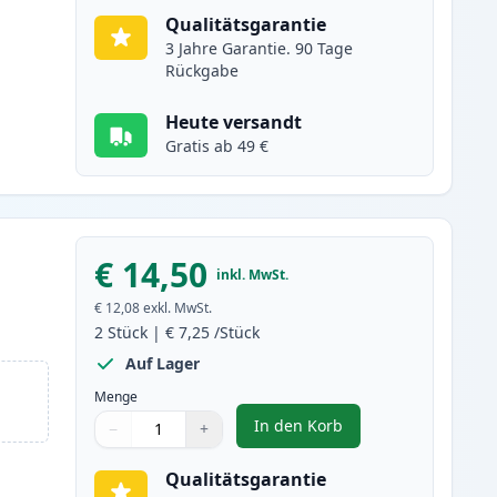
Qualitätsgarantie
3 Jahre Garantie. 90 Tage
Rückgabe
Heute versandt
Gratis ab 49 €
€ 14,50
inkl. MwSt.
€ 12,08
exkl. MwSt.
2
Stück
|
€ 7,25
/Stück
Auf Lager
Menge
In den Korb
−
+
,
2 stück Canon CLI-551XL c
Menge
Verwenden Sie die Tasten, um anzupassen
Menge
:
1
Qualitätsgarantie