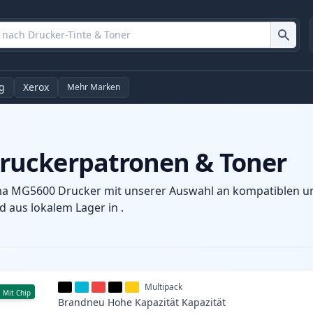
g
Xerox
Mehr Marken
ruckerpatronen & Toner
ma MG5600 Drucker mit unserer Auswahl an kompatiblen und
 aus lokalem Lager in .
Multipack
Mit Chip
Brandneu
Hohe Kapazität
Kapazität