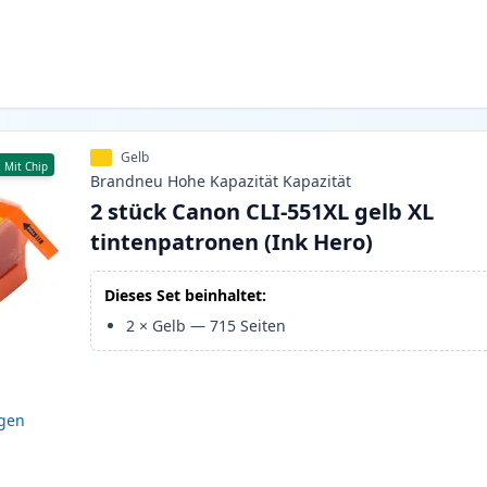
Gelb
Mit Chip
Brandneu
Hohe Kapazität
Kapazität
2 stück Canon CLI-551XL gelb XL
tintenpatronen (Ink Hero)
Dieses Set beinhaltet:
2
×
Gelb
—
715
Seiten
igen