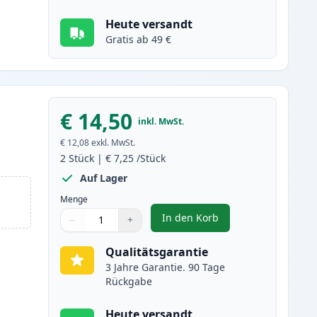
Heute versandt
Gratis ab 49 €
€ 14,50
inkl. MwSt.
€ 12,08
exkl. MwSt.
2
Stück
|
€ 7,25
/Stück
Auf Lager
Menge
In den Korb
−
+
,
2 stück Canon CLI-551XL g
Menge
Verwenden Sie die Tasten, um anzupassen
Menge
:
1
Qualitätsgarantie
3 Jahre Garantie. 90 Tage
Rückgabe
Heute versandt