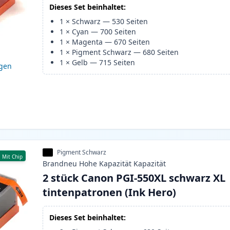
Dieses Set beinhaltet:
1
×
Schwarz
—
530
Seiten
1
×
Cyan
—
700
Seiten
1
×
Magenta
—
670
Seiten
1
×
Pigment Schwarz
—
680
Seiten
1
×
Gelb
—
715
Seiten
igen
Pigment Schwarz
Mit Chip
Brandneu
Hohe Kapazität
Kapazität
2 stück Canon PGI-550XL schwarz XL
tintenpatronen (Ink Hero)
Dieses Set beinhaltet: