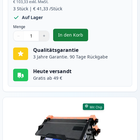
€ 103,33
exkl. MwSt.
3
Stück
|
€ 41,33
/Stück
Auf Lager
Menge
In den Korb
−
+
,
3 stück Brother TN3480 / DR3400
Menge
Verwenden Sie die Tasten, um anzupassen
Menge
:
1
Qualitätsgarantie
3 Jahre Garantie. 90 Tage Rückgabe
Heute versandt
Gratis ab 49 €
Mit Chip