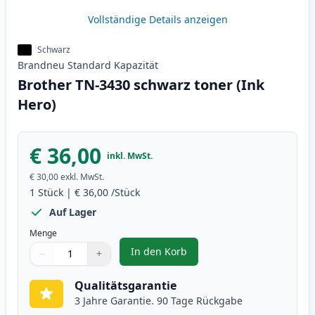
Vollständige Details anzeigen
Schwarz
Brandneu
Standard
Kapazität
Brother TN-3430 schwarz toner (Ink
Hero)
€ 36,00
inkl. MwSt.
€ 30,00
exkl. MwSt.
1
Stück
|
€ 36,00
/Stück
Auf Lager
Menge
In den Korb
−
+
,
Brother TN-3430 schwarz toner 
Menge
Verwenden Sie die Tasten, um anzupassen
Menge
:
1
Qualitätsgarantie
3 Jahre Garantie. 90 Tage Rückgabe