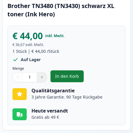
Brother TN3480 (TN3430) schwarz XL
toner (Ink Hero)
€ 44,00
inkl. MwSt.
€ 36,67
exkl. MwSt.
1
Stück
|
€ 44,00
/Stück
Auf Lager
Menge
In den Korb
−
+
,
Brother TN3480 (TN3430) schwar
Menge
Verwenden Sie die Tasten, um anzupassen
Menge
:
1
Qualitätsgarantie
3 Jahre Garantie. 90 Tage Rückgabe
Heute versandt
Gratis ab 49 €