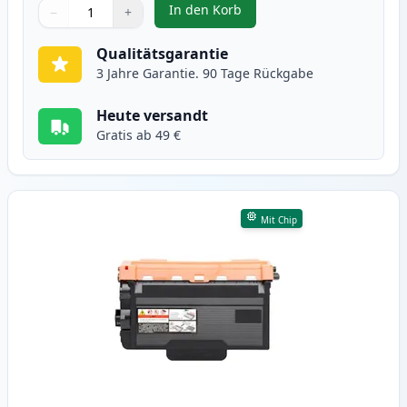
In den Korb
−
+
,
2 stück Brother TN3480 schwarz 
Menge
Verwenden Sie die Tasten, um anzupassen
Menge
:
1
Qualitätsgarantie
3 Jahre Garantie. 90 Tage Rückgabe
Heute versandt
Gratis ab 49 €
Mit Chip