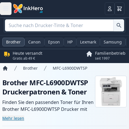
Warenk
Anmelden
Brother
Canon
Epson
HP
Lexmark
Samsung
Heute versandt
Familienbetrieb
Gratis ab 49 €
seit 1997
Brother
MFC-L6900DWTSP
Startseite
Brother MFC-L6900DWTSP
Druckerpatronen & Toner
Finden Sie den passenden Toner für Ihren
Brother MFC-L6900DWTSP Drucker mit
unserer Auswahl an kompatiblen und XL-
Mehr lesen
Patronen. Profitieren Sie von