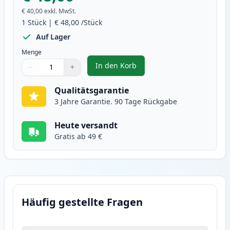
€ 40,00
exkl. MwSt.
1
Stück
|
€ 48,00
/Stück
Auf Lager
Menge
In den Korb
−
+
,
Brother DR3400 trommel (Ink He
Menge
Verwenden Sie die Tasten, um anzupassen
Menge
:
1
Qualitätsgarantie
3 Jahre Garantie. 90 Tage Rückgabe
Heute versandt
Gratis ab 49 €
Häufig gestellte Fragen