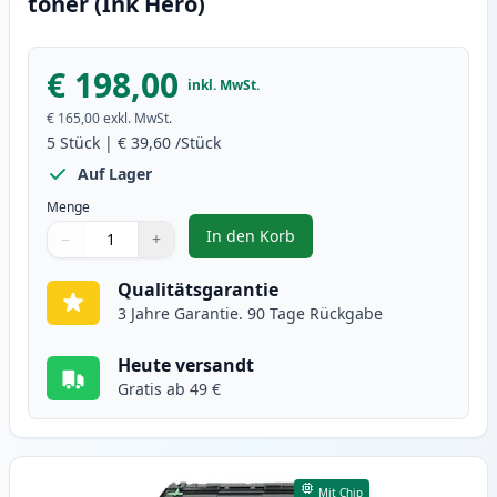
toner (Ink Hero)
€ 198,00
inkl. MwSt.
€ 165,00
exkl. MwSt.
5
Stück
|
€ 39,60
/Stück
Auf Lager
Menge
In den Korb
−
+
,
5 stück Brother TN3480 schwarz 
Menge
Verwenden Sie die Tasten, um anzupassen
Menge
:
1
Qualitätsgarantie
3 Jahre Garantie. 90 Tage Rückgabe
Heute versandt
Gratis ab 49 €
Mit Chip