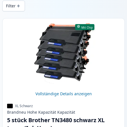
gleichbleibender Druckqualität und
Filter
schnellem Versand aus lokalem Lager in .
Produkte
Mit Chip
Vollständige Details anzeigen
XL Schwarz
Brandneu
Hohe Kapazität
Kapazität
5 stück Brother TN3480 schwarz XL