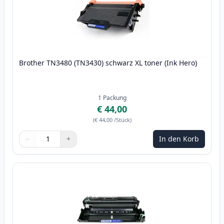
Brother TN3480 (TN3430) schwarz XL toner (Ink Hero)
1
Packung
€ 44,00
(
€ 44,00
/Stück
)
−
+
In den Korb
Menge
Verwenden Sie die Tasten, um anzupassen
Menge
:
1