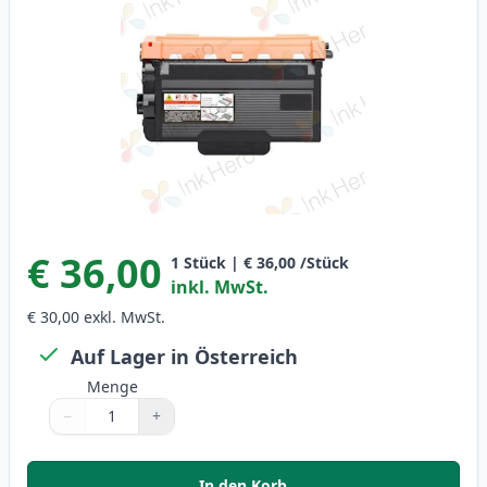
€ 36,00
1
Stück
|
€ 36,00
/Stück
inkl. MwSt.
€ 30,00
exkl. MwSt.
Auf Lager in Österreich
Menge
−
+
Menge
Verwenden Sie die Tasten, um anzupassen
Menge
:
1
In den Korb