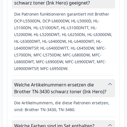
schwarz toner (Ink Hero) geeignet?
Die Patronen funktionieren garantiert mit Brother
DCP-L5500DN, DCP-L6600DW, HL-L5000D, HL-
L5100DN, HL-L5100DNT, HL-L5100DNTT, HL-
L5200DW, HL-L5200DWT, HL-L6250DN, HL-L6300DW,
HL-L6300DWT, HL-L6400DW, HL-L6400DWT, HL-
L6400DWTSP, HL-L6400DWTT, HL-L6450DW, MFC-
L5700DN, MFC-L5750DW, MFC-L6800DW, MFC-
L6800DWT, MFC-L6900DW, MFC-L6900DWT, MFC-
L6900DWTSP, MFC-L6950DW.
Welche Artikelnummern ersetzen die
Brother TN-3430 schwarz toner (Ink Hero)?
Die Artikelnummern, die diese Patronen ersetzen,
sind: Brother TN-3430, TN-3480.
Welche Farben sind im Set enthalten?