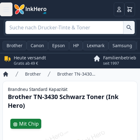
Warenk
Anmelden
Brother
Canon
Epson
HP
Lexmark
Samsung
Heute versandt
Familienbetrieb
Gratis ab 49 €
seit 1997
Brother
Brother TN-3430 Schwarz Toner (Ink Hero)
Startseite
Brandneu
Standard
Kapazität
Brother TN-3430 Schwarz Toner (Ink
Hero)
Product information
Mit Chip