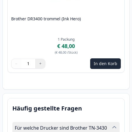
Brother DR3400 trommel (Ink Hero)
1
Packung
€ 48,00
(
€ 48,00
/Stück
)
−
+
In den Korb
Menge
Verwenden Sie die Tasten, um anzupassen
Menge
:
1
Häufig gestellte Fragen
Für welche Drucker sind Brother TN-3430