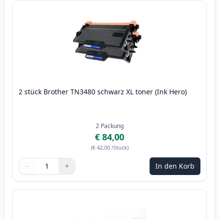
2 stück Brother TN3480 schwarz XL toner (Ink Hero)
2
Packung
€ 84,00
(
€ 42,00
/Stück
)
−
+
In den Korb
Menge
Verwenden Sie die Tasten, um anzupassen
Menge
:
1