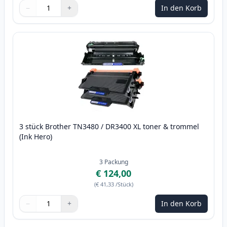
−
+
In den Korb
Menge
Verwenden Sie die Tasten, um anzupassen
Menge
:
1
3 stück Brother TN3480 / DR3400 XL toner & trommel
(Ink Hero)
3
Packung
€ 124,00
(
€ 41,33
/Stück
)
−
+
In den Korb
Menge
Verwenden Sie die Tasten, um anzupassen
Menge
:
1