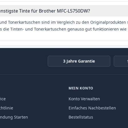
ünstigste Tinte für Brother MFC-L5750DW?
und Tonerkartuschen sind im Vergleich zu den Originalprodukten se
s die Tinten- und Tonerkartuschen genauso gut funktionieren wie 
3 Jahre Garantie
MEIN KONTO
ice
Konto Verwalten
htlinie
Einfaches Nachbestellen
endung Starten
Bestellstatus