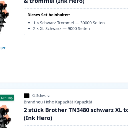
& trommel (Ink Hero)
Dieses Set beinhaltet:
1
×
Schwarz Trommel
—
30000
Seiten
2
×
XL Schwarz
—
9000
Seiten
igen
XL Schwarz
Mit Chip
Brandneu
Hohe Kapazität
Kapazität
2 stück Brother TN3480 schwarz XL t
(Ink Hero)