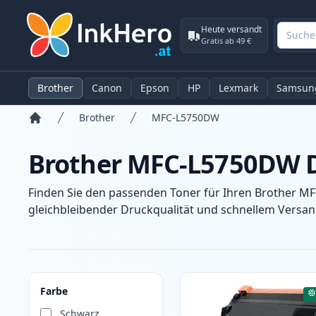
Heute versandt
Gratis ab 49 €
Brother
Canon
Epson
HP
Lexmark
Samsun
Brother
MFC-L5750DW
Startseite
Brother MFC-L5750DW D
Finden Sie den passenden Toner für Ihren Brother M
gleichbleibender Druckqualität und schnellem Versand
Produkte
Farbe
Schwarz