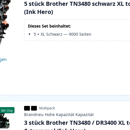
5 stück Brother TN3480 schwarz XL t
(Ink Hero)
Dieses Set beinhaltet:
5
×
XL Schwarz
—
9000
Seiten
igen
Multipack
Mit Chip
Brandneu
Hohe Kapazität
Kapazität
3 stück Brother TN3480 / DR3400 XL 