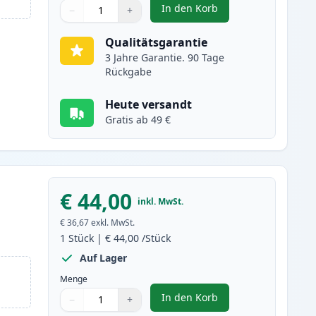
In den Korb
−
+
,
Brother TN-3430 schwarz 
Menge
Verwenden Sie die Tasten, um anzupassen
Menge
:
1
Qualitätsgarantie
3 Jahre Garantie. 90 Tage
Rückgabe
Heute versandt
Gratis ab 49 €
€ 44,00
inkl. MwSt.
€ 36,67
exkl. MwSt.
1
Stück
|
€ 44,00
/Stück
Auf Lager
Menge
In den Korb
−
+
,
Brother TN3480 (TN3430) 
Menge
Verwenden Sie die Tasten, um anzupassen
Menge
:
1