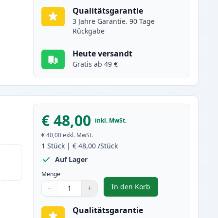
Qualitätsgarantie
3 Jahre Garantie. 90 Tage
Rückgabe
Heute versandt
Gratis ab 49 €
€ 48,00
inkl. MwSt.
€ 40,00
exkl. MwSt.
1
Stück
|
€ 48,00
/Stück
Auf Lager
Menge
In den Korb
−
+
,
Brother DR3400 trommel (
Menge
Verwenden Sie die Tasten, um anzupassen
Menge
:
1
Qualitätsgarantie