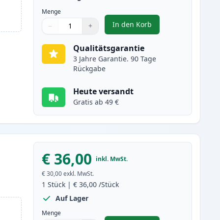
Menge
In den Korb
−
+
,
2 stück Brother TN3480 sc
Menge
Verwenden Sie die Tasten, um anzupassen
Menge
:
1
Qualitätsgarantie
3 Jahre Garantie. 90 Tage
Rückgabe
Heute versandt
Gratis ab 49 €
€ 36,00
inkl. MwSt.
€ 30,00
exkl. MwSt.
1
Stück
|
€ 36,00
/Stück
Auf Lager
Menge