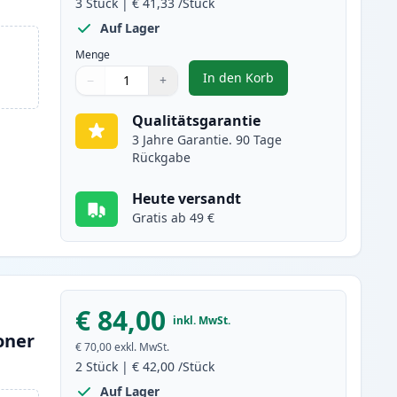
3
Stück
|
€ 41,33
/Stück
Auf Lager
Menge
In den Korb
−
+
,
3 stück Brother TN3480 /
Menge
Verwenden Sie die Tasten, um anzupassen
Menge
:
1
Qualitätsgarantie
3 Jahre Garantie. 90 Tage
Rückgabe
Heute versandt
Gratis ab 49 €
€ 84,00
inkl. MwSt.
oner
€ 70,00
exkl. MwSt.
2
Stück
|
€ 42,00
/Stück
Auf Lager