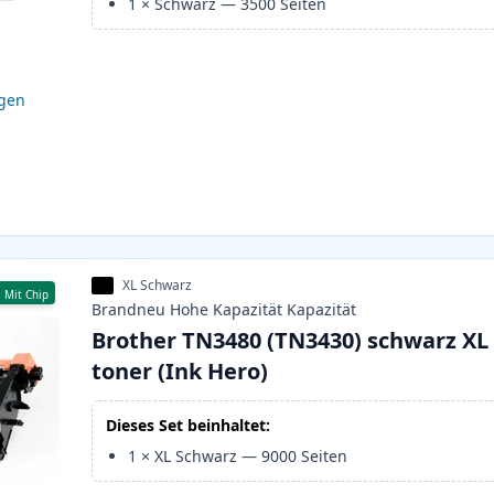
1
×
Schwarz
—
3500
Seiten
igen
XL Schwarz
Mit Chip
Brandneu
Hohe Kapazität
Kapazität
Brother TN3480 (TN3430) schwarz XL
toner (Ink Hero)
Dieses Set beinhaltet:
1
×
XL Schwarz
—
9000
Seiten