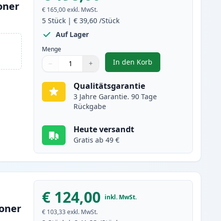
oner
€ 165,00
exkl. MwSt.
5
Stück
|
€ 39,60
/Stück
Auf Lager
Menge
In den Korb
−
+
,
5 stück Brother TN3480 sc
Menge
Verwenden Sie die Tasten, um anzupassen
Menge
:
1
Qualitätsgarantie
3 Jahre Garantie. 90 Tage
Rückgabe
Heute versandt
Gratis ab 49 €
€ 124,00
inkl. MwSt.
toner
€ 103,33
exkl. MwSt.