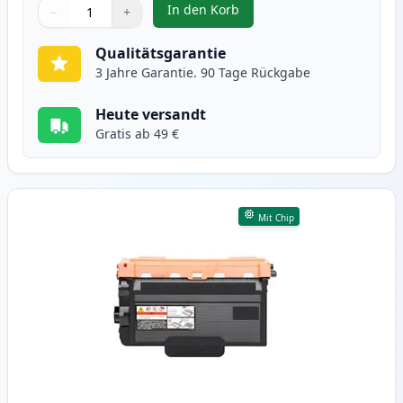
In den Korb
−
+
,
2 stück Brother TN3480 schwarz 
Menge
Verwenden Sie die Tasten, um anzupassen
Menge
:
1
Qualitätsgarantie
3 Jahre Garantie. 90 Tage Rückgabe
Heute versandt
Gratis ab 49 €
Mit Chip