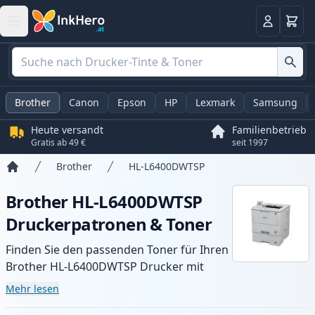
Warenk
Anmelden
Brother
Canon
Epson
HP
Lexmark
Samsung
Heute versandt
Familienbetrieb
Gratis ab 49 €
seit 1997
Brother
HL-L6400DWTSP
Startseite
Brother HL-L6400DWTSP
Druckerpatronen & Toner
Finden Sie den passenden Toner für Ihren
Brother HL-L6400DWTSP Drucker mit
unserer Auswahl an kompatiblen und XL-
Mehr lesen
Patronen. Profitieren Sie von