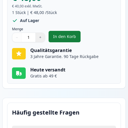
€ 40,00
exkl. MwSt.
1
Stück
|
€ 48,00
/Stück
Auf Lager
Menge
In den Korb
−
+
,
Brother DR3400 trommel (Ink He
Menge
Verwenden Sie die Tasten, um anzupassen
Menge
:
1
Qualitätsgarantie
3 Jahre Garantie. 90 Tage Rückgabe
Heute versandt
Gratis ab 49 €
Häufig gestellte Fragen