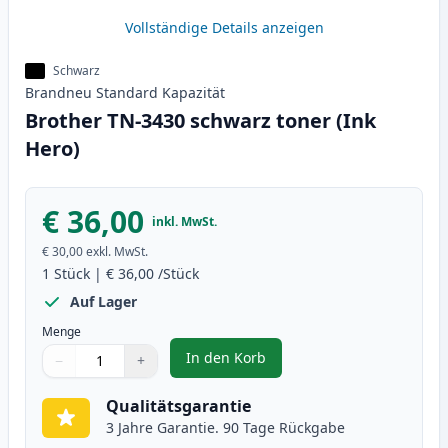
Vollständige Details anzeigen
Schwarz
Brandneu
Standard
Kapazität
Brother TN-3430 schwarz toner (Ink
Hero)
€ 36,00
inkl. MwSt.
€ 30,00
exkl. MwSt.
1
Stück
|
€ 36,00
/Stück
Auf Lager
Menge
In den Korb
−
+
,
Brother TN-3430 schwarz toner 
Menge
Verwenden Sie die Tasten, um anzupassen
Menge
:
1
Qualitätsgarantie
3 Jahre Garantie. 90 Tage Rückgabe