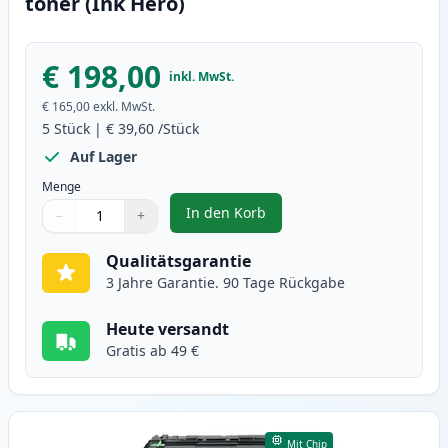
toner (Ink Hero)
€ 198,00
inkl. MwSt.
€ 165,00
exkl. MwSt.
5
Stück
|
€ 39,60
/Stück
Auf Lager
Menge
In den Korb
−
+
,
5 stück Brother TN3480 schwarz 
Menge
Verwenden Sie die Tasten, um anzupassen
Menge
:
1
Qualitätsgarantie
3 Jahre Garantie. 90 Tage Rückgabe
Heute versandt
Gratis ab 49 €
Mit Chip