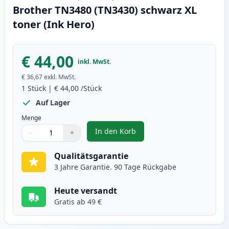
Brother TN3480 (TN3430) schwarz XL
toner (Ink Hero)
€ 44,00
inkl. MwSt.
€ 36,67
exkl. MwSt.
1
Stück
|
€ 44,00
/Stück
Auf Lager
Menge
In den Korb
−
+
,
Brother TN3480 (TN3430) schwar
Menge
Verwenden Sie die Tasten, um anzupassen
Menge
:
1
Qualitätsgarantie
3 Jahre Garantie. 90 Tage Rückgabe
Heute versandt
Gratis ab 49 €