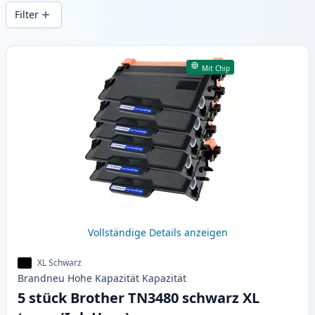
gleichbleibender Druckqualität und
Filter
schnellem Versand aus lokalem Lager in .
Produkte
Mit Chip
Vollständige Details anzeigen
XL Schwarz
Brandneu
Hohe Kapazität
Kapazität
5 stück Brother TN3480 schwarz XL