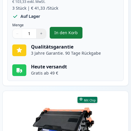
€ 103,33
exkl. MwSt.
3
Stück
|
€ 41,33
/Stück
Auf Lager
Menge
In den Korb
−
+
,
3 stück Brother TN3480 / DR3400
Menge
Verwenden Sie die Tasten, um anzupassen
Menge
:
1
Qualitätsgarantie
3 Jahre Garantie. 90 Tage Rückgabe
Heute versandt
Gratis ab 49 €
Mit Chip