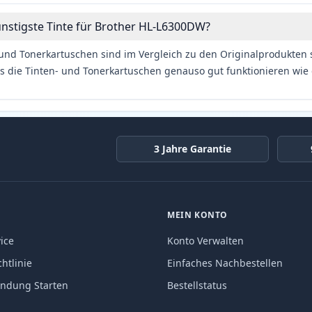
ünstigste Tinte für Brother HL-L6300DW?
und Tonerkartuschen sind im Vergleich zu den Originalprodukten se
s die Tinten- und Tonerkartuschen genauso gut funktionieren wie 
3 Jahre Garantie
MEIN KONTO
ice
Konto Verwalten
htlinie
Einfaches Nachbestellen
endung Starten
Bestellstatus