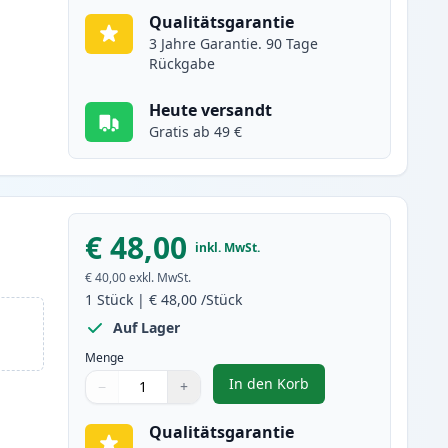
Qualitätsgarantie
3 Jahre Garantie. 90 Tage
Rückgabe
Heute versandt
Gratis ab 49 €
€ 48,00
inkl. MwSt.
€ 40,00
exkl. MwSt.
1
Stück
|
€ 48,00
/Stück
Auf Lager
Menge
In den Korb
−
+
,
Brother DR3400 trommel (
Menge
Verwenden Sie die Tasten, um anzupassen
Menge
:
1
Qualitätsgarantie