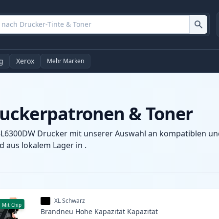
g
Xerox
Mehr Marken
uckerpatronen & Toner
-L6300DW Drucker mit unserer Auswahl an kompatiblen und 
 aus lokalem Lager in .
XL Schwarz
Mit Chip
Brandneu
Hohe Kapazität
Kapazität