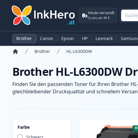
Heute versandt
Gratis ab 49 €
Brother
Canon
Epson
HP
Lexmark
Samsun
Brother
HL-L6300DW
Startseite
Brother HL-L6300DW Dr
Finden Sie den passenden Toner für Ihren Brother HL
gleichbleibender Druckqualität und schnellem Versand
Produkte
Farbe
Schwarz