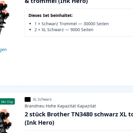
& trommel (Ink Hero)
Dieses Set beinhaltet:
1
×
Schwarz Trommel
—
30000
Seiten
2
×
XL Schwarz
—
9000
Seiten
igen
XL Schwarz
Mit Chip
Brandneu
Hohe Kapazität
Kapazität
2 stück Brother TN3480 schwarz XL t
(Ink Hero)