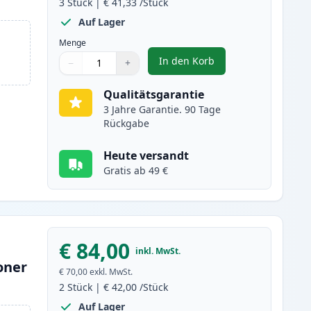
3
Stück
|
€ 41,33
/Stück
Auf Lager
Menge
In den Korb
−
+
,
3 stück Brother TN3480 /
Menge
Verwenden Sie die Tasten, um anzupassen
Menge
:
1
Qualitätsgarantie
3 Jahre Garantie. 90 Tage
Rückgabe
Heute versandt
Gratis ab 49 €
€ 84,00
inkl. MwSt.
oner
€ 70,00
exkl. MwSt.
2
Stück
|
€ 42,00
/Stück
Auf Lager