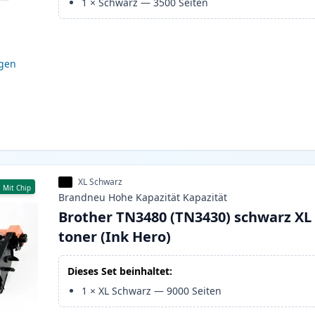
1
×
Schwarz
—
3500
Seiten
igen
XL Schwarz
Mit Chip
Brandneu
Hohe Kapazität
Kapazität
Brother TN3480 (TN3430) schwarz XL
toner (Ink Hero)
Dieses Set beinhaltet:
1
×
XL Schwarz
—
9000
Seiten