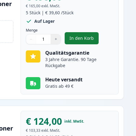
oner
€ 165,00
exkl. MwSt.
5
Stück
|
€ 39,60
/Stück
Auf Lager
Menge
In den Korb
−
+
,
5 stück Brother TN3480 sc
Menge
Verwenden Sie die Tasten, um anzupassen
Menge
:
1
Qualitätsgarantie
3 Jahre Garantie. 90 Tage
Rückgabe
Heute versandt
Gratis ab 49 €
€ 124,00
inkl. MwSt.
toner
€ 103,33
exkl. MwSt.