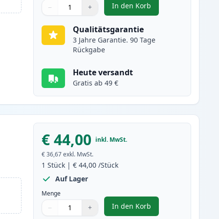
In den Korb
−
+
,
Brother TN-3430 schwarz 
Menge
Verwenden Sie die Tasten, um anzupassen
Menge
:
1
Qualitätsgarantie
3 Jahre Garantie. 90 Tage
Rückgabe
Heute versandt
Gratis ab 49 €
€ 44,00
inkl. MwSt.
€ 36,67
exkl. MwSt.
1
Stück
|
€ 44,00
/Stück
Auf Lager
Menge
In den Korb
−
+
,
Brother TN3480 (TN3430) 
Menge
Verwenden Sie die Tasten, um anzupassen
Menge
:
1