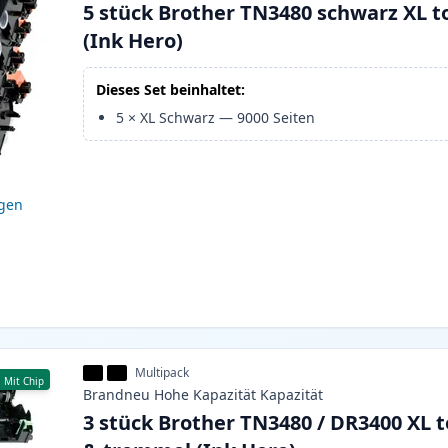
5 stück Brother TN3480 schwarz XL t
(Ink Hero)
Dieses Set beinhaltet:
5
×
XL Schwarz
—
9000
Seiten
igen
Multipack
Mit Chip
Brandneu
Hohe Kapazität
Kapazität
3 stück Brother TN3480 / DR3400 XL 