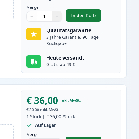
Menge
In den Korb
−
+
,
2 stück Brother TN3480 sc
Menge
Verwenden Sie die Tasten, um anzupassen
Menge
:
1
Qualitätsgarantie
3 Jahre Garantie. 90 Tage
Rückgabe
Heute versandt
Gratis ab 49 €
€ 36,00
inkl. MwSt.
€ 30,00
exkl. MwSt.
1
Stück
|
€ 36,00
/Stück
Auf Lager
Menge